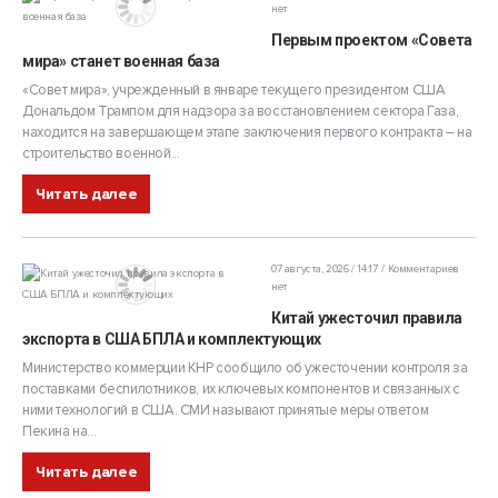
нет
Первым проектом «Совета
мира» станет военная база
«Совет мира», учрежденный в январе текущего президентом США
Дональдом Трампом для надзора за восстановлением сектора Газа,
находится на завершающем этапе заключения первого контракта – на
строительство военной...
Читать далее
07 августа, 2026 / 14:17
Комментариев
нет
Китай ужесточил правила
экспорта в США БПЛА и комплектующих
Министерство коммерции КНР сообщило об ужесточении контроля за
поставками беспилотников, их ключевых компонентов и связанных с
ними технологий в США. СМИ называют принятые меры ответом
Пекина на...
Читать далее