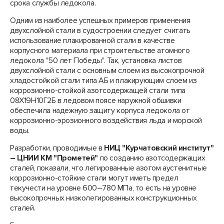
срока службы ледокола.
Одним из наиболее успешных примеров применения
двухслойной стали в судостроении следует считать
использование плакированной стали в качестве
корпусного материала при строительстве атомного
ледокола "50 лет Победы". Так, установка листов
двухслойной стали с основным слоем из высокопрочной
хладостойкой стали типа АБ и плакирующим слоем из
коррозионно-стойкой азотсодержащей стали типа
08Х19Н10Г2Б в ледовом поясе наружной обшивки
обеспечила надежную защиту корпуса ледокола от
коррозионно-эрозионного воздействия льда и морской
воды.
Разработки, проводимые в
НИЦ "Курчатовский институт"
– ЦНИИ КМ "Прометей"
по созданию азотсодержащих
сталей, показали, что легированные азотом аустенитные
коррозионно-стойкие стали могут иметь предел
текучести на уровне 600–780 МПа, то есть на уровне
высокопрочных низколегированных конструкционных
сталей.