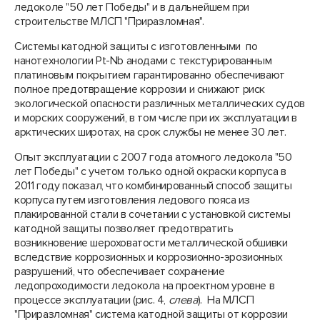
ледоколе "50 лет Победы" и в дальнейшем при
строительстве МЛСП "Приразломная".
Системы катодной защиты с изготовленными по
нанотехнологии Pt-Nb анодами с текстурированным
платиновым покрытием гарантированно обеспечивают
полное предотвращение коррозии и снижают риск
экологической опасности различных металлических судов
и морских сооружений, в том числе при их эксплуатации в
арктических широтах, на срок службы не менее 30 лет.
Опыт эксплуатации с 2007 года атомного ледокола "50
лет Победы" с учетом только одной окраски корпуса в
2011 году показал, что комбинированный способ защиты
корпуса путем изготовления ледового пояса из
плакированной стали в сочетании с установкой системы
катодной защиты позволяет предотвратить
возникновение шероховатости металлической обшивки
вследствие коррозионных и коррозионно-эрозионных
разрушений, что обеспечивает сохранение
ледопроходимости ледокола на проектном уровне в
процессе эксплуатации (рис. 4,
слева
). На МЛСП
"Приразломная" система катодной защиты от коррозии