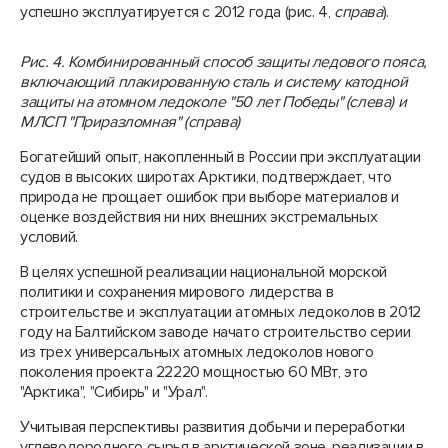
успешно эксплуатируется с 2012 года (рис. 4,
справа
).
Рис. 4. Комбинированный способ защиты ледового пояса,
включающий плакированную сталь и систему катодной
защиты на атомном ледоколе "50 лет Победы" (слева) и
МЛСП "Приразломная" (справа)
Богатейший опыт, накопленный в России при эксплуатации
судов в высоких широтах Арктики, подтверждает, что
природа не прощает ошибок при выборе материалов и
оценке воздействия ни них внешних экстремальных
условий.
В целях успешной реализации национальной морской
политики и сохранения мирового лидерства в
строительстве и эксплуатации атомных ледоколов в 2012
году на Балтийском заводе начато строительство серии
из трех универсальных атомных ледоколов нового
поколения проекта 22220 мощностью 60 МВт, это
"Арктика", "Сибирь" и "Урал".
Учитывая перспективы развития добычи и переработки
углеводородного сырья в арктической зоне, реализации в