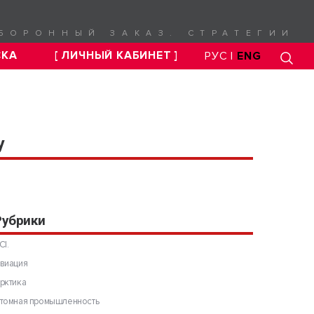
БОРОННЫЙ ЗАКАЗ. СТРАТЕГИИ
СКА
[ ЛИЧНЫЙ КАБИНЕТ ]
РУС |
ENG
у
Рубрики
CI.
виация
рктика
томная промышленность