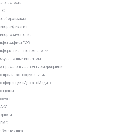
езопасность
ТС
особоронзаказ
иверсификация
мпортозамещение
нфографика ГОЗ
нформационные технологии
скусственный интеллект
онгрессно-выставочные мероприятия
онтроль над вооружениями
онференции «Дифанс Медиа»
онцепты
осмос
АКС
аркетинг
ВМС
обототехника