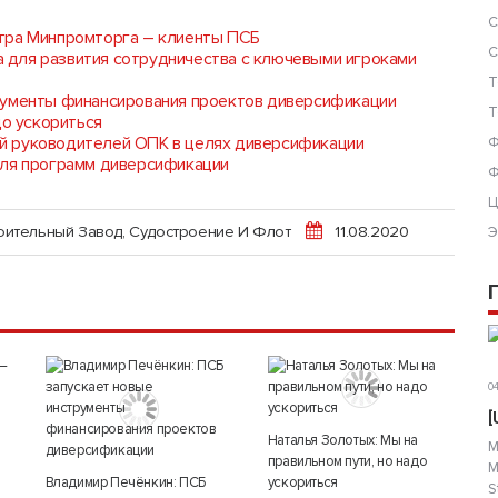
С
тра Минпромторга – клиенты ПСБ
С
для развития сотрудничества с ключевыми игроками
Т
рументы финансирования проектов диверсификации
Т
до ускориться
й руководителей ОПК в целях диверсификации
Ф
для программ диверсификации
Ф
Ц
оительный Завод
,
Судостроение И Флот
11.08.2020
Э
04
[
Наталья Золотых: Мы на
М
правильном пути, но надо
М
Владимир Печёнкин: ПСБ
ускориться
S