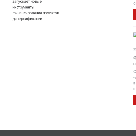
запускает новые
с
инструменты
финансирования проектов
диверсификации
30
Ф
н
С
«
в
в