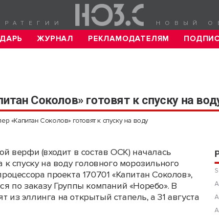
ТРАТЕГИИ
НОВЫЙ О
ДАРЬ
ЖУРНАЛ
РЕКЛАМОДАТЕЛЯМ
ПОДПИ
итан Соколов» готовят к спуску на вод
р «Капитан Соколов» готовят к спуску на воду
ой верфи (входит в состав ОСК) началась
а к спуску на воду головного морозильного
S
процессора проекта 170701 «Капитан Соколов»,
А
ся по заказу Группы компаний «Норебо». В
т из эллинга на открытый стапель, а 31 августа
А
А