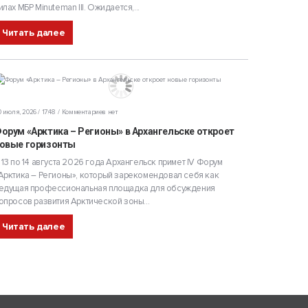
илах МБР Minuteman III. Ожидается,...
Читать далее
 июля, 2026 / 17:48
Комментариев нет
орум «Арктика – Регионы» в Архангельске откроет
овые горизонты
 13 по 14 августа 2026 года Архангельск примет IV Форум
Арктика – Регионы», который зарекомендовал себя как
едущая профессиональная площадка для обсуждения
опросов развития Арктической зоны...
Читать далее