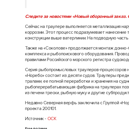
Следите за новостями «Новый оборонный заказ. С
Сейчас на траулере выполняется металлизация нар
коррозии. Этот процесс подразумевает нанесение 
конструкции выше ватерлинии. На подводную часть 
Также на «Соколове» продолжается монтаж донно-б
комплекса и рыбопоискового оборудования. Проводя
правилами Российского морского регистра судоход
Серия рыбопромысловых траулеров-процессоров не
«Норебо» состоит из десяти судов. Траулеры пред
тралами, ее полной переработки и хранения на суд
рыбоперерабатывающая фабрика на траулерах поз
из печени трески, рыбную муку и другие субпродукт
Недавно Северная верфь заключила с Группой «Нор
проекта 200101.
Источник -
ОСК
Еще по теме...