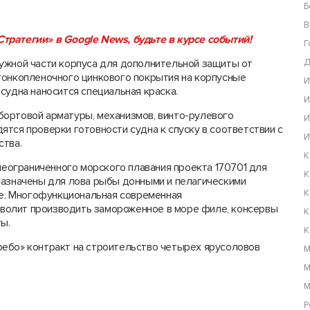
Б
В
тратегии» в Google News, будьте в курсе событий!
Г
ужной части корпуса для дополнительной защиты от
Д
тонкопленочного цинкового покрытия на корпусные
И
судна наносится специальная краска.
И
ортовой арматуры, механизмов, винто-рулевого
И
тся проверки готовности судна к спуску в соответствии с
И
ства.
К
ограниченного морского плавания проекта 170701 для
К
назначены для лова рыбы донными и пелагическими
К
не. Многофункциональная современная
волит производить замороженное в море филе, консервы
К
ы.
К
ебо» контракт на строительство четырех ярусоловов
М
М
М
Р