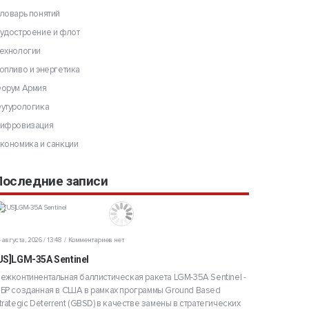
ловарь понятий
удостроение и флот
ехнологии
опливо и энергетика
орум Армия
утурологика
ифровизация
кономика и санкции
Последние записи
 августа, 2026 / 13:48
Комментариев нет
US]LGM-35A Sentinel
ежконтинентальная баллистическая ракета LGM-35A Sentinel -
БР созданная в США в рамках программы Ground Based
trategic Deterrent (GBSD) в качестве замены в стратегических