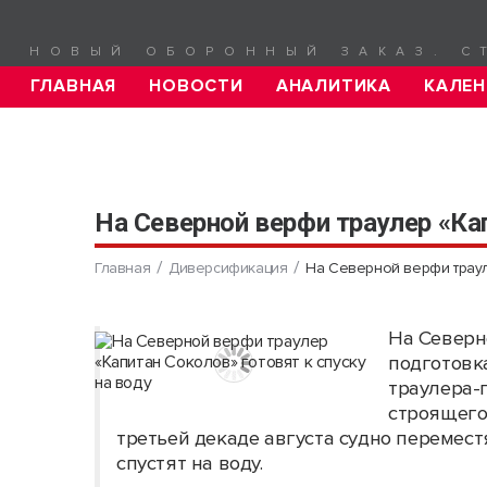
НОВЫЙ ОБОРОННЫЙ ЗАКАЗ. С
ГЛАВНАЯ
НОВОСТИ
АНАЛИТИКА
КАЛЕН
На Северной верфи траулер «Кап
Главная
Диверсификация
На Северной верфи трауле
На Северн
подготовк
траулера-
строящего
третьей декаде августа судно переместя
спустят на воду.