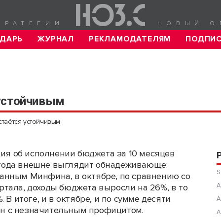
ТРАТЕГИИ
НОВЫЙ О
ДАРЬ
ЖУРНАЛ
РЕКЛАМОДАТЕЛЯМ
ПОДПИ
 устойчивым
стаётся устойчивым
я об исполнении бюджета за 10 месяцев
года внешне выглядит обнадеживающе:
S
данным Минфина, в октябре, по сравнению со
А
тала, доходы бюджета выросли на 26%, в то
 В итоге, и в октябре, и по сумме десяти
А
н с незначительным профицитом.
А