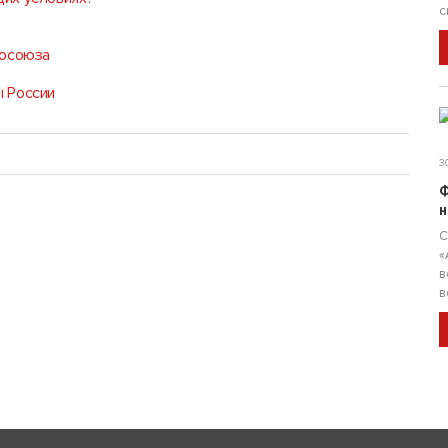
с
росоюза
ы России
30
Ф
н
С
«
в
в