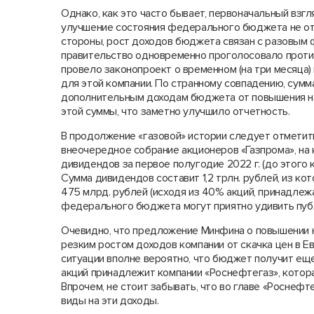
Однако, как это часто бывает, первоначальный взг
улучшение состояния федерального бюджета не от
стороны, рост доходов бюджета связан с разовым 
правительство одновременно проголосовало против
провело законопроект о временном (на три месяца
для этой компании. По странному совпадению, сум
дополнительным доходам бюджета от повышения нало
этой суммы, что заметно улучшило отчетность.
В продолжение «газовой» истории следует отметить
внеочередное собрание акционеров «Газпрома», на
дивидендов за первое полугодие 2022 г. (до этого
Сумма дивидендов составит 1,2 трлн. рублей, из 
475 млрд. рублей (исходя из 40% акций, принадлеж
федерального бюджета могут приятно удивить пуб
Очевидно, что предложение Минфина о повышении н
резким ростом доходов компании от скачка цен в 
ситуации вполне вероятно, что бюджет получит ещ
акций принадлежит компании «Роснефтегаз», котора
Впрочем, не стоит забывать, что во главе «Роснефт
виды на эти доходы.