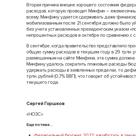
Вторая причина внешне хорошего состояния федер
расходов, которую проводит Минфин – ежемесячны
всему, Минфину удается сдерживать даже финанси
мобилизованным после 21 сентября должно было уйт
без учета установленных президентским указом «по
непроцентных расходов в октябре по сравнению с се
В сентябре, когда правительство представляло пр
общую сумму расходов в текущем году в 29 трлн. р
размещенным на сайте Минфина, эта сумма должна с
Минфину удалось сократить плановые расходы бюд
удержать расходы в заявленных пределах, то дефи
трлн. рублей (0,7% ВВП), что говорит об устойчиво
текущего года.
Сергей Горшков
«НОЗС»
Еще по теме...
Федеральный бюджет 2022: заработать в теку