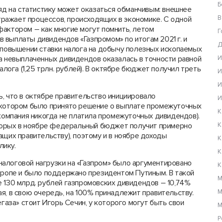
Б
ляд на статистику может оказаться обманчивым: внешнее
В
ражает процессов, происходящих в экономике. С одной
фактором – как многие могут помнить, летом
Г
 выплаты дивидендов «Газпромом» по итогам 2021 г. и
Д
) повышении ставки налога на добычу полезных ископаемых
ма невыплаченных дивидендов оказалась в точности равной
И
га (1,25 трлн. рублей). В октябре бюджет получил треть
И
И
, что в октябре правительство инициировало
И
 котором было принято решение о выплате промежуточных
К
 компания никогда не платила промежуточных дивидендов).
которых в ноябре федеральный бюджет получит примерно
К
ащих правительству), поэтому и в ноябре доходы
К
лику.
К
алоговой нагрузки на «Газпром» было аргументировано
К
Европе и было поддержано президентом Путиным. В такой
М
е 130 млрд. рублей газпромовских дивидендов – 10,74%
я, в свою очередь, на 100% принадлежит правительству.
М
егаза» стоит Игорь Сечин, у которого могут быть свои
М
Р