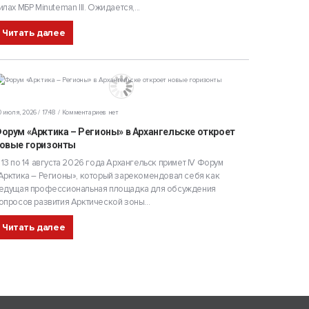
илах МБР Minuteman III. Ожидается,...
Читать далее
 июля, 2026 / 17:48
Комментариев нет
орум «Арктика – Регионы» в Архангельске откроет
овые горизонты
 13 по 14 августа 2026 года Архангельск примет IV Форум
Арктика – Регионы», который зарекомендовал себя как
едущая профессиональная площадка для обсуждения
опросов развития Арктической зоны...
Читать далее