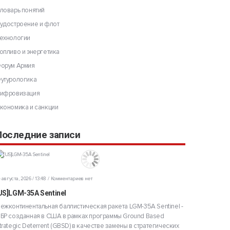
ловарь понятий
удостроение и флот
ехнологии
опливо и энергетика
орум Армия
утурологика
ифровизация
кономика и санкции
Последние записи
 августа, 2026 / 13:48
Комментариев нет
US]LGM-35A Sentinel
ежконтинентальная баллистическая ракета LGM-35A Sentinel -
БР созданная в США в рамках программы Ground Based
trategic Deterrent (GBSD) в качестве замены в стратегических