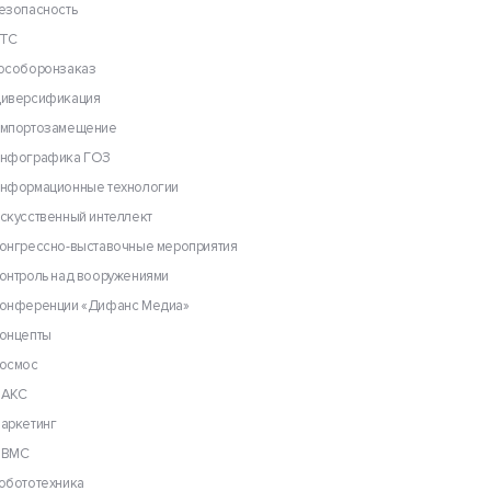
езопасность
ТС
особоронзаказ
иверсификация
мпортозамещение
нфографика ГОЗ
нформационные технологии
скусственный интеллект
онгрессно-выставочные мероприятия
онтроль над вооружениями
онференции «Дифанс Медиа»
онцепты
осмос
АКС
аркетинг
ВМС
обототехника