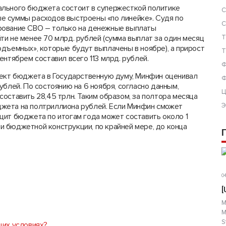
ального бюджета состоит в супержесткой политике
С
е суммы расходов выстроены «по линейке». Судя по
С
рование СВО – только на денежные выплаты
и не менее 70 млрд. рублей (сумма выплат за один месяц
Т
дъемных», которые будут выплачены в ноябре), а прирост
Т
нтябрем составил всего 113 млрд. рублей.
Ф
оект бюджета в Государственную думу, Минфин оценивал
Ф
ублей. По состоянию на 6 ноября, согласно данным,
Ц
оставить 28,45 трлн. Таким образом, за полтора месяца
жета на полтриллиона рублей. Если Минфин сможет
Э
цит бюджета по итогам года может составить около 1
сти бюджетной конструкции, по крайней мере, до конца
04
[
М
М
S
щих условиях?