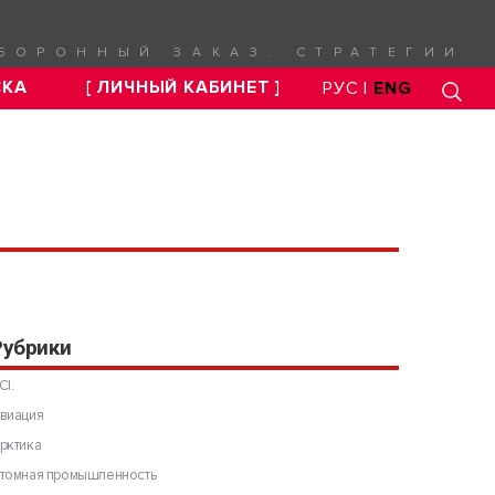
БОРОННЫЙ ЗАКАЗ. СТРАТЕГИИ
СКА
[ ЛИЧНЫЙ КАБИНЕТ ]
РУС |
ENG
Рубрики
CI.
виация
рктика
томная промышленность