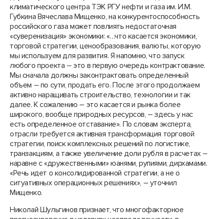
климатического центра ТЭК РГУ нефти и газа им. И.М.
Губкина Вячеслава Мищенко, на конкурентоспособность
российского газа может повлиять недостаточная
«суверенизация» экономики: «…что касается экономики,
торговой стратегии, ценообразования, валюты, которую
мы используем для развития. Я напомню, что запуск
любого проекта – это в первую очередь контрактование.
Мы сначала должны законтрактовать определенный
объем – по сути, продать его. После этого продолжаем
активно наращивать строительство, технологии и так
далее. К сожалению – это касается и рынка более
широкого, вообще природных ресурсов, – здесь у нас
есть определенное отставание». По словам эксперта,
отрасли требуется активная трансформация торговой
стратегии, поиск комплексных решений по логистике,
транзакциям, а также увеличение доли рубля в расчетах –
наравне с «дружественными» юанями, рупиями, дирхамами.
«Речь идет о консолидированной стратегии, а не о
ситуативных операционных решениях», – уточнил
Мищенко.
Николай Шульгинов признает, что многофакторное