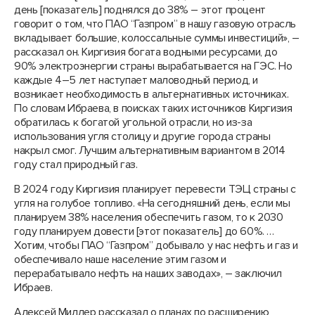
день [показатель] поднялся до 38% – этот процент
говорит о том, что ПАО “Газпром” в нашу газовую отрасль
вкладывает большие, колоссальные суммы инвестиций», –
рассказал он. Киргизия богата водными ресурсами, до
90% электроэнергии страны вырабатывается на ГЭС. Но
каждые 4–5 лет наступает маловодный период, и
возникает необходимость в альтернативных источниках.
По словам Ибраева, в поисках таких источников Киргизия
обратилась к богатой угольной отрасли, но из-за
использования угля столицу и другие города страны
накрыл смог. Лучшим альтернативным вариантом в 2014
году стал природный газ.
В 2024 году Киргизия планирует перевести ТЭЦ страны с
угля на голубое топливо. «На сегодняшний день, если мы
планируем 38% населения обеспечить газом, то к 2030
году планируем довести [этот показатель] до 60%. …
Хотим, чтобы ПАО “Газпром” добывало у нас нефть и газ и
обеспечивало наше население этим газом и
перерабатывало нефть на наших заводах», – заключил
Ибраев.
Алексей Миллер рассказал о планах по расширению