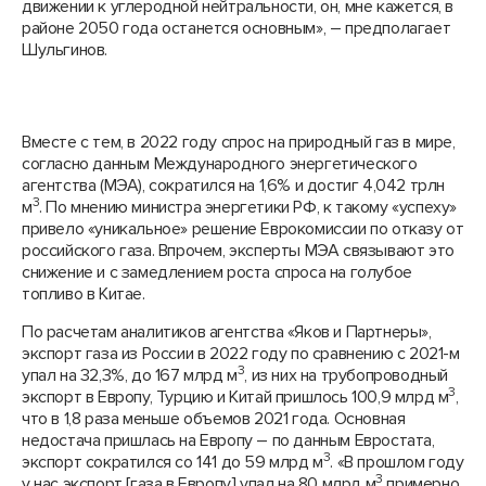
движении к углеродной нейтральности, он, мне кажется, в
районе 2050 года останется основным», – предполагает
Шульгинов.
Вместе с тем, в 2022 году спрос на природный газ в мире,
согласно данным Международного энергетического
агентства (МЭА), сократился на 1,6% и достиг 4,042 трлн
3
м
. По мнению министра энергетики РФ, к такому «успеху»
привело «уникальное» решение Еврокомиссии по отказу от
российского газа. Впрочем, эксперты МЭА связывают это
снижение и с замедлением роста спроса на голубое
топливо в Китае.
По расчетам аналитиков агентства «Яков и Партнеры»,
экспорт газа из России в 2022 году по сравнению с 2021-м
3
упал на 32,3%, до 167 млрд м
, из них на трубопроводный
3
экспорт в Европу, Турцию и Китай пришлось 100,9 млрд м
,
что в 1,8 раза меньше объемов 2021 года. Основная
недостача пришлась на Европу – по данным Евростата,
3
экспорт сократился со 141 до 59 млрд м
. «В прошлом году
3
у нас экспорт [газа в Европу] упал на 80 млрд м
примерно,