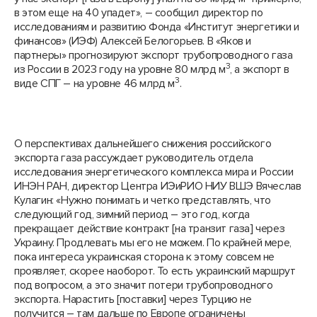
в этом еще на 40 упадет», – сообщил директор по
исследованиям и развитию Фонда «Институт энергетики и
финансов» (ИЭФ) Алексей Белогорьев. В «Яков и
партнеры» прогнозируют экспорт трубопроводного газа
3
из России в 2023 году на уровне 80 млрд м
, а экспорт в
3
виде СПГ – на уровне 46 млрд м
.
О перспективах дальнейшего снижения российского
экспорта газа рассуждает руководитель отдела
исследования энергетического комплекса мира и России
ИНЭН РАН, директор Центра ИЭиРИО НИУ ВШЭ Вячеслав
Кулагин: «Нужно понимать и четко представлять, что
следующий год, зимний период – это год, когда
прекращает действие контракт [на транзит газа] через
Украину. Продлевать мы его не можем. По крайней мере,
пока интереса украинская сторона к этому совсем не
проявляет, скорее наоборот. То есть украинский маршрут
под вопросом, а это значит потери трубопроводного
экспорта. Нарастить [поставки] через Турцию не
получится – там дальше по Европе ограничены