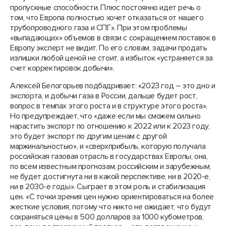
пропускные способности. Плюс постоянно идет речь о
том, что Европа полностью хочет отказаться от нашего
трубопроводного газа и СПГ». При этом проблемы
«выпадающих» объемов в связи с сокращением поставок в
Европу эксперт не видит. По его словам, задачи продать
излишки любой ценой не стоит, а избыток «устраняется за
счет корректировок добычи».
Алексей Белогорьев подбадривает: «2023 год – это дно и
экспорта, и добычи газа в России, дальше будет рост,
вопрос в темпах этого роста и в структуре этого роста».
Но предупреждает, что «даже если мы сможем сильно
нарастить экспорт по отношению к 2022 или к 2023 году,
это будет экспорт по другим ценам с другой
маржинальностью», и «сверхприбыль, которую получала
российская газовая отрасль в государствах Европы, она,
по всем известным прогнозам, российским и зарубежным,
не будет достигнута ни в какой перспективе, ни в 2020-е,
ни в 2030-е годы». Сыграет в этом роль и стабилизация
цен. «С точки зрения цен нужно ориентироваться на более
жесткие условия, потому что никто не ожидает, что будут
сохраняться цены в 500 долларов за 1000 кубометров,