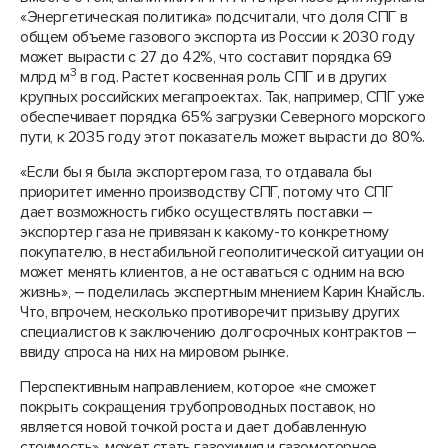
«Энергетическая политика» подсчитали, что доля СПГ в
общем объеме газового экспорта из России к 2030 году
может вырасти с 27 до 42%, что составит порядка 69
3
млрд м
в год. Растет косвенная роль СПГ и в других
крупных российских мегапроектах. Так, например, СПГ уже
обеспечивает порядка 65% загрузки Северного морского
пути, к 2035 году этот показатель может вырасти до 80%.
«Если бы я была экспортером газа, то отдавала бы
приоритет именно производству СПГ, потому что СПГ
дает возможность гибко осуществлять поставки –
экспортер газа не привязан к какому-то конкретному
покупателю, в нестабильной геополитической ситуации он
может менять клиентов, а не оставаться с одним на всю
жизнь», – поделилась экспертным мнением Карин Кнайсль.
Что, впрочем, несколько противоречит призыву других
специалистов к заключению долгосрочных контрактов –
ввиду спроса на них на мировом рынке.
Перспективным направлением, которое «не сможет
покрыть сокращения трубопроводных поставок, но
является новой точкой роста и дает добавленную
стоимость», может стать газохимия и газомоторное