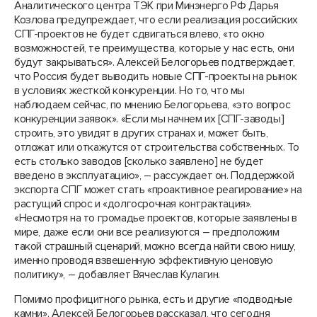
Аналитического центра ТЭК при Минэнерго РФ Дарья
Козлова предупреждает, что если реализация российских
СПГ-проектов не будет сдвигаться влево, «то окно
возможностей, те преимущества, которые у нас есть, они
будут закрываться». Алексей Белогорьев подтверждает,
что Россия будет выводить новые СПГ-проекты на рынок
в условиях жесткой конкуренции. Но то, что мы
наблюдаем сейчас, по мнению Белогорьева, «это вопрос
конкуренции заявок». «Если мы начнем их [СПГ-заводы]
строить, это увидят в других странах и, может быть,
отложат или откажутся от строительства собственных. То
есть столько заводов [сколько заявлено] не будет
введено в эксплуатацию», – рассуждает он. Поддержкой
экспорта СПГ может стать «проактивное реагирование» на
растущий спрос и «долгосрочная контрактация».
«Несмотря на то громадье проектов, которые заявлены в
мире, даже если они все реализуются – предположим
такой страшный сценарий, можно всегда найти свою нишу,
именно проводя взвешенную эффективную ценовую
политику», – добавляет Вячеслав Кулагин.
Помимо профицитного рынка, есть и другие «подводные
камни». Алексей Белогорьев рассказал, что сегодня