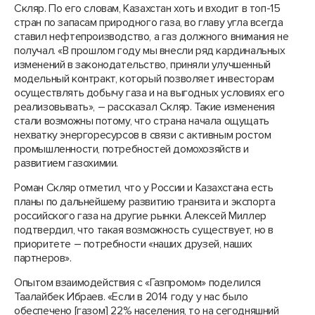
Скляр. По его словам, Казахстан хоть и входит в топ-15
стран по запасам природного газа, во главу угла всегда
ставил нефтепроизводство, а газ должного внимания не
получал. «В прошлом году мы внесли ряд кардинальных
изменений в законодательство, приняли улучшенный
модельный контракт, который позволяет инвесторам
осуществлять добычу газа и на выгодных условиях его
реализовывать», – рассказал Скляр. Такие изменения
стали возможны потому, что страна начала ощущать
нехватку энергоресурсов в связи с активным ростом
промышленности, потребностей домохозяйств и
развитием газохимии.
Роман Скляр отметил, что у России и Казахстана есть
планы по дальнейшему развитию транзита и экспорта
российского газа на другие рынки. Алексей Миллер
подтвердил, что такая возможность существует, но в
приоритете – потребности «наших друзей, наших
партнеров».
Опытом взаимодействия с «Газпромом» поделился
Таалайбек Ибраев. «Если в 2014 году у нас было
обеспечено [газом] 22% населения, то на сегодняшний