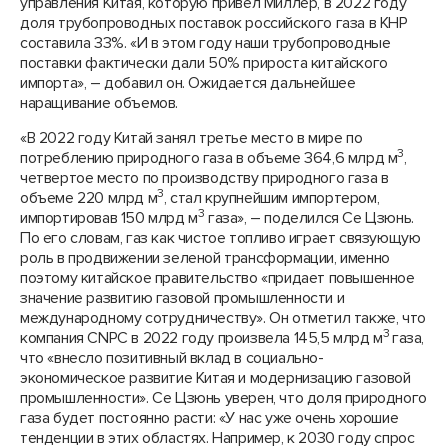
управления Китая, которую привел Миллер, в 2022 году
доля трубопроводных поставок российского газа в КНР
составила 33%. «И в этом году наши трубопроводные
поставки фактически дали 50% прироста китайского
импорта», – добавил он. Ожидается дальнейшее
наращивание объемов.
«В 2022 году Китай занял третье место в мире по
3
потреблению природного газа в объеме 364,6 млрд м
,
четвертое место по производству природного газа в
3
объеме 220 млрд м
, стал крупнейшим импортером,
3
импортировав 150 млрд м
газа», – поделился Се Цзюнь.
По его словам, газ как чистое топливо играет связующую
роль в продвижении зеленой трансформации, именно
поэтому китайское правительство «придает повышенное
значение развитию газовой промышленности и
международному сотрудничеству». Он отметил также, что
3
компания CNPC в 2022 году произвела 145,5 млрд м
газа,
что «внесло позитивный вклад в социально-
экономическое развитие Китая и модернизацию газовой
промышленности». Се Цзюнь уверен, что доля природного
газа будет постоянно расти: «У нас уже очень хорошие
тенденции в этих областях. Например, к 2030 году спрос