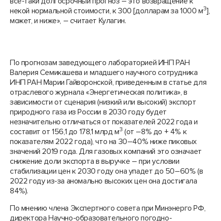
все-таки долгосрочный прогноз – это возвращение к
3
некой нормальной стоимости, к 300 [долларам за 1000 м
],
может, и ниже», – считает Кулагин.
По прогнозам заведующего лабораторией ИНП РАН
Валерия Семикашева и младшего научного сотрудника
ИНП РАН Марии Гайворонской, приведенным в статье для
отраслевого журнала «Энергетическая политика», в
зависимости от сценария (низкий или высокий) экспорт
природного газа из России в 2030 году будет
незначительно отличаться от показателей 2022 года и
3
составит от 156,1 до 178,1 млрд м
(от –8% до + 4% к
показателям 2022 года), что на 30–40% ниже пиковых
значений 2019 года. Для газовых компаний это означает
снижение доли экспорта в выручке – при условии
стабилизации цен к 2030 году она упадет до 50–60% (в
2022 году из-за аномально высоких цен она достигала
84%).
По мнению члена Экспертного совета при Минэнерго РФ,
директора Научно-образовательного погодно-