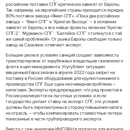
российские поставки СПГ критически зависят от Европы.
Так, например, на европейские страны приходится порядка
80% поставок завода «Ямал-СПГ». «Пока два российских
завода – “Ямал-СПГ” и “Криогаз-Высоцк” – в основном
зависят от Европы, и все новые проекты, включая “Арктик-
СПГ-2”, “Мурманск-СПГ”, “Балтийск-СПГ” столкнутся с той
же самой проблемой». От рынка Европы свободен только
завод на Сахалине, отмечает эксперт.
Большие риски в условиях санкций создает зависимость
транспортировок от зарубежных владельцев газовозного
флота и шип-менеджмента. Усугубляет ситуацию
введенный Евросоюзом в апреле 2022 года запрет на
поставку в Россию оборудования для крупнотоннажного
производства СПГ. Еще одна неочевидная проблема –
налоговая. Эксперты предупреждают, что ряд проектов в
России реализуются на льготных условиях, и если
государство делает ставку на экспорт СПГ, эти условия
должны быть пересмотрены в сторону повышения налога
на отрасль – чтобы компенсировать стоимостные потери,
понесенные в части трубопроводного экспорта.
Вместе с тем, аналитики ИНП РАН в прогнозе для журнала