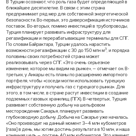
В Турции осознают, что роль газа будет определяющей в
ближайшее десятилетие. В связи с этим страна
предпринимает ряд мер для собственной энергетической
безопасности. Во-первых, это диверсификация источников
поставок. Во-вторых, помимо инвестиций в трубопроводы,
Турция планирует развивать инфраструктуру для
регазификации и перерабатывающие терминалы для СПГ.
По словам Байрактара, Турции удалось нарастить
3
возможности регазификации с 30 до 150 млн м
, и порядка
половины своих потребностей страна может
реализовывать через СПГ. «Это очень серьезное
изменение, которое мы видим на рынке», – отмечает он. В-
третьих, у Анкары есть планы по расширению импортного
портфеля, чтобы «соседи могли использовать турецкую
инфраструктуру и получать газ с турецкого рынка». Для
этого, в том числе, в стране растут инвестиции в создание
подземных газовых хранилищ (ПГХ). В-четвертых, Турция
развивает собственную добычу на шельфовом
месторождении Сакарья, планирует развивать
глубоководную добычу. Добыча на Сакарье уже началась.
«Оно производит на данный момент 3–4 млн кубометров
[газа] в день, мы хотим достичь результата в 10 млн, и наша
конечная цель – достичь 40 млн кубометров. Это изменит