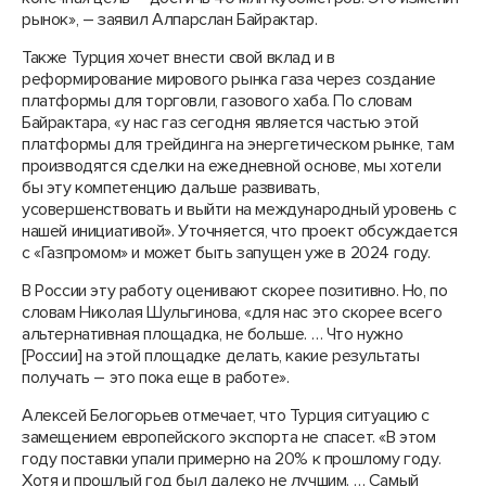
рынок», – заявил Алпарслан Байрактар.
Также Турция хочет внести свой вклад и в
реформирование мирового рынка газа через создание
платформы для торговли, газового хаба. По словам
Байрактара, «у нас газ сегодня является частью этой
платформы для трейдинга на энергетическом рынке, там
производятся сделки на ежедневной основе, мы хотели
бы эту компетенцию дальше развивать,
усовершенствовать и выйти на международный уровень с
нашей инициативой». Уточняется, что проект обсуждается
с «Газпромом» и может быть запущен уже в 2024 году.
В России эту работу оценивают скорее позитивно. Но, по
словам Николая Шульгинова, «для нас это скорее всего
альтернативная площадка, не больше. … Что нужно
[России] на этой площадке делать, какие результаты
получать – это пока еще в работе».
Алексей Белогорьев отмечает, что Турция ситуацию с
замещением европейского экспорта не спасет. «В этом
году поставки упали примерно на 20% к прошлому году.
Хотя и прошлый год был далеко не лучшим. … Самый