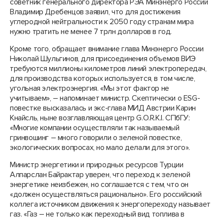
советник генерального директора РЭА Минэнерго России
Владимир Дребенцов заявил, что для достижения
углеродной нейтральности к 2050 году странам мира
нужно тратить не менее 7 трлн долларов в год.
Кроме того, обращает внимание глава Минэнерго России
Николай Шульгинов, для присоединения объемов ВИЭ
требуются миллионы километров линий электропередач,
для производства которых используется, в том числе,
угольная электроэнергия. «Мы этот фактор не
учитываем», – напоминает министр. Скептически о ESG-
повестке высказалась и экс-глава МИД Австрии Карин
Кнайсль, ныне возглавляющая центр G.O.R.K.I. СПбГУ:
«Многие компании осуществляли так называемый
гринвошинг – много говорили о зеленой повестке,
экологических вопросах, но мало делали для этого».
Министр энергетики и природных ресурсов Турции
Алпарслан Байрактар уверен, что переход к зеленой
энергетике неизбежен, но соглашается с тем, что он
«должен осуществляться рационально». Его российский
коллега источником движения к энергопереходу называет
газ. «Газ – не только как переходный вид топлива в