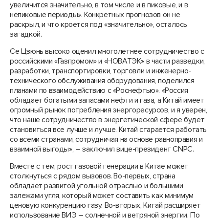
увеличится значительно, в том числе и в пиковые, и в
непиковые периоды». Конкретных прогнозов он не
раскрыл, и что кроется под «значительно», осталось
загадкой.
Се Цзюнь высоко оценил многолетнее сотрудничество с
российскими «Газпромом» и «НОВАТЭК» в части разведки,
разработки, транспортировки, торговли и инженерно-
технического обслуживания оборудования, поделился
планами по взаимодействию с «Роснефтью». «Россия
обладает богатыми запасами нефти и газа, а Китай имеет
огромный рынок потребления энергоресурсов, и я уверен,
что наше сотрудничество в энергетической сфере будет
становиться все лучше и лучше. Китай старается работать
со всеми странами, сотрудничая на основе равноправия и
взаимной выгоды», – заключил вице-президент CNPC.
Вместе с тем, рост газовой генерации в Китае может
столкнуться с рядом вызовов. Во-первых, страна
обладает развитой угольной отраслью и большими
залежами угля, который может составить как минимум
ценовую конкуренцию газу. Во-вторых, Китай расширяет
использование ВИЭ – солнечной и ветряной энергии. По