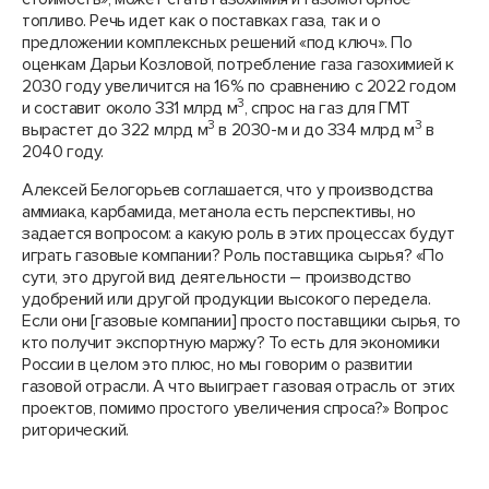
топливо. Речь идет как о поставках газа, так и о
предложении комплексных решений «под ключ». По
оценкам Дарьи Козловой, потребление газа газохимией к
2030 году увеличится на 16% по сравнению с 2022 годом
3
и составит около 331 млрд м
, спрос на газ для ГМТ
3
3
вырастет до 322 млрд м
в 2030-м и до 334 млрд м
в
2040 году.
Алексей Белогорьев соглашается, что у производства
аммиака, карбамида, метанола есть перспективы, но
задается вопросом: а какую роль в этих процессах будут
играть газовые компании? Роль поставщика сырья? «По
сути, это другой вид деятельности – производство
удобрений или другой продукции высокого передела.
Если они [газовые компании] просто поставщики сырья, то
кто получит экспортную маржу? То есть для экономики
России в целом это плюс, но мы говорим о развитии
газовой отрасли. А что выиграет газовая отрасль от этих
проектов, помимо простого увеличения спроса?» Вопрос
риторический.