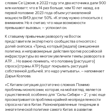
словам Се Цзюня, в 2022 году эти два источника дали 900
млн киловатт, что в 14 раз больше, чем 10 лет назад, а в
первой половине 2023 года объем установленной
мощности ВИЭ достиг 50%. «К этому нужно относиться с
вниманием. Но я считаю, что наши возможности
превышают вызовы», – успокоил он.
К ставшему привычным развороту на Восток
представители экспертного сообщества относятся с
долей скепсиса. «Тренд, который [задала] санкционная
политика, и неправомерные действия против российской
инфраструктуры во многом увеличили темпы разворота в
АТР. … Но важно понимать, что половину [растущего]
спроса [страны АТР] будут покрывать растущей
собственной добычей, это надо учитывать», – напоминает
Дарья Козлова.
«С Китаем ситуация достаточно сложная. Помимо
проблемы монопсонии, которая, на мой взгляд, является
существенной, особенно для “Силы Сибири – 2”, у нас еще
просматривается проблема крайней неопределенности
спроса на газ в Китае. Разнонаправленные тенденции в
энергетической политике самого Китая, в развитии