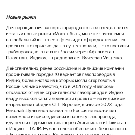
Новые рынки
Для наращивания экспорта природного газа предлагается
искать и новые рынки. «Может быть, мы еще замахнемся
на глобальный юг, то есть [речь идет о] продолжении тех
проектов, которые когда-то существовали, – это поставки
трубопроводного газа из России через Афганистан,
Пакистан в Индию», – предполагает Вячеслав Мищенко.
Действительно, ранее российские и индийские компании
просчитывали порядка 10 вариантов газопроводов в
Индию, большинство из которых могли стартовать в
России. Однако известно, что в 2021 году «Газпром»
отказался от идеи строительства газопровода в Индию
ввиду высокой капиталоемкости проекта – на индийском
направлении победил СПГ. Впрочем, в январе 2023 года
Николай Шульгинов заявил, что Россия не исключает
возможности присоединения к проекту газопровода,
идущего из Туркменистана через Афганистан и Пакистан
в Индию – ТАПИ. Нужно только обеспечить безопасность
афганского транзита. Возможно, что-то изменилось.