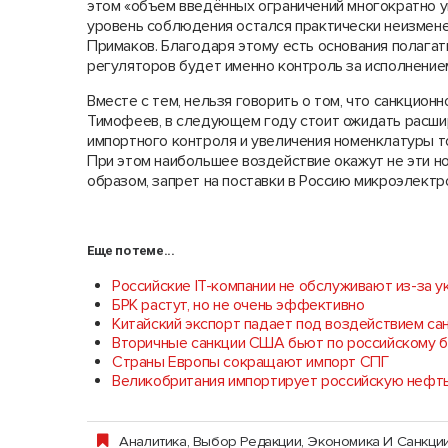
этом «объем введённых ограничений многократно ув
уровень соблюдения остался практически неизмене
Примаков. Благодаря этому есть основания полага
регуляторов будет именно контроль за исполнение
Вместе с тем, нельзя говорить о том, что санкцион
Тимофеев, в следующем году стоит ожидать расшир
импортного контроля и увеличения номенклатуры т
При этом наибольшее воздействие окажут не эти но
образом, запрет на поставки в Россию микроэлектро
Еще по теме...
Российские IT-компании не обслуживают из-за у
БРК растут, но не очень эффективно
Китайский экспорт падает под воздействием са
Вторичные санкции США бьют по российскому б
Страны Европы сокращают импорт СПГ
Великобритания импортирует российскую нефть
Аналитика
,
Выбор Редакции
,
Экономика И Санкци