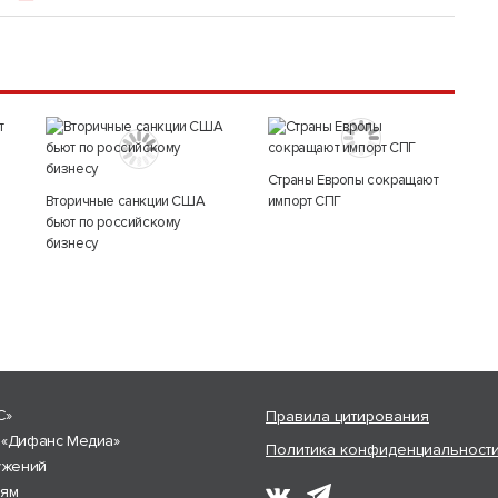
Страны Европы сокращают
Вторичные санкции США
импорт СПГ
бьют по российскому
бизнесу
С»
Правила цитирования
 «Дифанс Медиа»
Политика конфиденциальност
ужений
лям