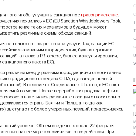
С
для того, чтобы улучшить санкционное
правоприменение
.
С
ениях появились у ЕС (EU Sanction Whistleblowers Tool),
Т
спространение таких механизмов в будущем может
Т
высветить различные схемы обхода санкций.
Ф
я не только на товары, но и на услуги. Так, санкции ЕС
Ф
оссийским компаниям в юридических, бухгалтерских и
санкций), а также в PR-сфере, бизнес-консультировании,
Ц
о санкционного пакета ЕС).
Э
ться различия между разными юрисдикциями относительно
оссию традиционно отведено США, где введён полный
аботанной). В отличие от Соединенных Штатов, в ЕС пока
авляемой по морю. После переработки продажа нефти в
о Евросоюза наметились различные позиции относительно
идерживаются страны Балтии и Польша, тогда как
04
рия) выступают с более умеренных позиций, придерживаясь
[
М
 на новый уровень. Объем введенных после 22 февраля
М
оженных на нее мер экономического воздействия. При
S