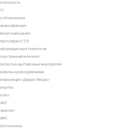
езопасность
ТС
особоронзаказ
иверсификация
мпортозамещение
нфографика ГОЗ
нформационные технологии
скусственный интеллект
онгрессно-выставочные мероприятия
онтроль над вооружениями
онференции «Дифанс Медиа»
онцепты
осмос
АКС
аркетинг
ВМС
обототехника