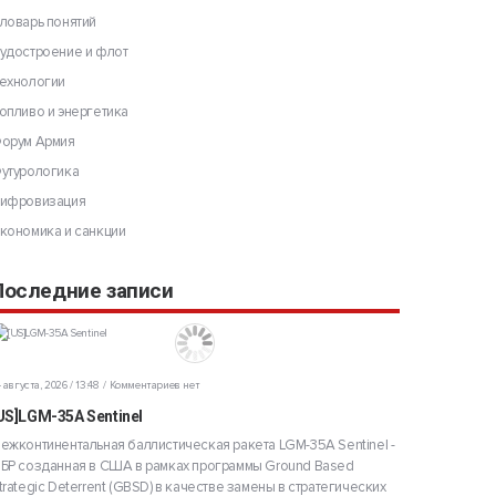
ловарь понятий
удостроение и флот
ехнологии
опливо и энергетика
орум Армия
утурологика
ифровизация
кономика и санкции
Последние записи
 августа, 2026 / 13:48
Комментариев нет
US]LGM-35A Sentinel
ежконтинентальная баллистическая ракета LGM-35A Sentinel -
БР созданная в США в рамках программы Ground Based
trategic Deterrent (GBSD) в качестве замены в стратегических