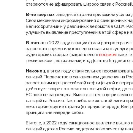
стараются не афишировать широко связи с Россией.
В-четвертых
, западные страны приложили усилия 
Свои механизмы информирования о санкционных наруш
Великобритании и у различных ведомств в США. Ра
улучшить выявление преступлений в этой сфере и 
В-пятых
, в 2022 году санкции стали распространятьс
запрещают прямо или косвенно оказывать услуги р
аудиторских сферах (закреплено в
восьмом
пакете 
техническом тестировании, и т.д (статья 5n девятог
Наконец
, в этом году стали сильнее просматрива
санкций. Первенство в санкционном давлении на Р
запрет на импорт российской нефти (сырой и перер
действует запрет относительно сырой нефти, дост
ЕС пока не запрещена. Вместе с тем, внутри самог
санкций на Россию. Так, наиболее жесткой линии пр
некоторые другие страны (в первую очередь, Венг
принципа «не навреди себе».
В итоге, в 2022 году санкционное давление вышло
санкций сделал Россию лидером по количеству нал