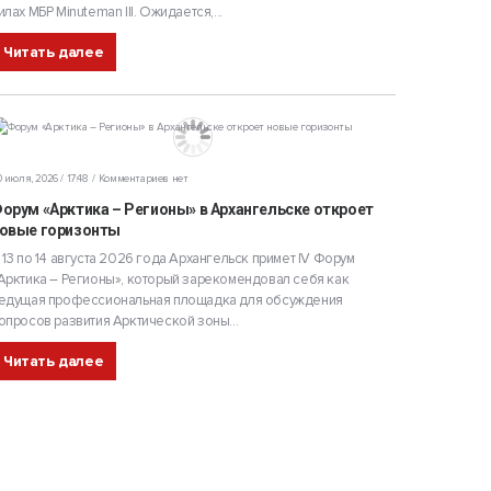
илах МБР Minuteman III. Ожидается,...
Читать далее
 июля, 2026 / 17:48
Комментариев нет
орум «Арктика – Регионы» в Архангельске откроет
овые горизонты
 13 по 14 августа 2026 года Архангельск примет IV Форум
Арктика – Регионы», который зарекомендовал себя как
едущая профессиональная площадка для обсуждения
опросов развития Арктической зоны...
Читать далее