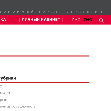
БОРОННЫЙ ЗАКАЗ. СТРАТЕГИИ
СКА
[ ЛИЧНЫЙ КАБИНЕТ ]
РУС |
ENG
Рубрики
CI.
виация
рктика
томная промышленность