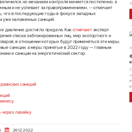
еличился, но механизм контроля меняется постепенно, а
с
нным и не успевает за правоприменением», – отмечает
ть, что в последующие годы в фокусе западных
м уже наложенных санкций.
ное давление достигло предела. Как
отмечает
эксперт
ения списка заблокированных лиц, мер экспортного и
оваров, в отношении которых будут применяться эти меры.
вые санкции, а меры, принятые в 2022 году — главным
30
ники и санкции на энергетический сектор.
Ф
н
С
«
в
краинских санкций
в
нкций
изнесу
 через лазейку
и
26.12.2022