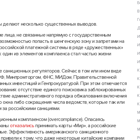
Б
В
Г
ты делают несколько существенных выводов.
Д
ие лица, не связанные напрямую с государственным
И
возможностью попасть в шенгенскую зону и запретами на
И
 российской платежной системы в ряде «дружественных»
ак один из элементов комплаенса стал частью жизни
И
И
е санкционных регуляторов. Сейчас в том или ином виде
К
РФ, Минпромторгом, ФНС, МИДом, Правительственной
К
нных инвестиций и Генпрокуратурой. При этом отмечается
К
ования: отсутствие единого поисковика заблокированных
тствие административного порядка обжалования включения
К
о окна либо сокращения числа ведомств, которые так или
К
 за российскими санкциями.
М
ционным комплаенсом (overcompliance). Опасаясь
М
траны
отказались
принимать карты «Мир», а российские
М
чные. Эффективность американского санкционного
 привели к тому, что даже некоторые китайские компании
Р