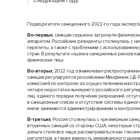
следующем году.
Подводя итоги санкционного 2022-го года экспер
Во-первых
, санкции серьезно затронули физическ
аппаратом. Российские резиденты столкнулись с не
перелеты, а также с проблемами с использованием
стран. В результате «оценка санкционных рисков к
физических лиц».
Во-вторых
, 2022 год ознаменовал распространени
санкции регулируются российскими Минфином, ЦБ 
комиссией по контролю за осуществлением иностра
четыре недостатка нынешнего российского регулир
лиц, единого порядка получения разрешений, отсу
в санкционные списки и отсутствие системы единог
иначе занимаются администрированием и контролем
В-третьих
, Россия столкнулась с чрезмерным санк
вторичных санкций со стороны США, некоторые с
деньги стали все чаще рассматриваться как токси
регулятора, а также важность американского рынка