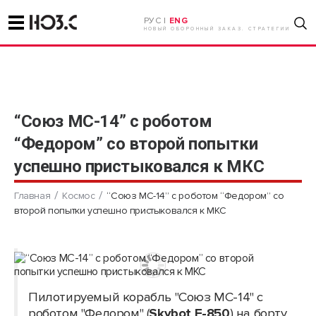
РУС |
ENG
НОВЫЙ ОБОРОННЫЙ ЗАКАЗ. СТРАТЕГИИ
“Союз МС-14” с роботом
“Федором” со второй попытки
успешно пристыковался к МКС
Главная
Космос
“Союз МС-14” с роботом “Федором” со
второй попытки успешно пристыковался к МКС
Пилотируемый корабль "Союз МС-14" с
роботом "Федором" (
Skybot F-850
) на борту