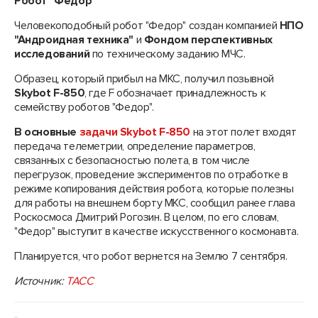
Робот "Федор"
Человекоподобный робот "Федор" создан компанией
НПО
"Андроидная техника"
и
Фондом перспективных
исследований
по техническому заданию МЧС.
Образец, который прибыл на МКС, получил позывной
Skybot F-850
, где F обозначает принадлежность к
семейству роботов "Федор".
В основные
задачи Skybot F-850
на этот полет входят
передача телеметрии, определение параметров,
связанных с безопасностью полета, в том числе
перегрузок, проведение экспериментов по отработке в
режиме копирования действия робота, которые полезны
для работы на внешнем борту МКС, сообщил ранее глава
Роскосмоса Дмитрий Рогозин. В целом, по его словам,
"Федор" выступит в качестве искусственного космонавта.
Планируется, что робот вернется на Землю 7 сентября.
Источник:
ТАСС