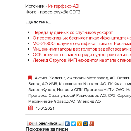
Источник -
Интерфакс-АВН
Фото - пресс-служба СЭГЗ
Еще по теме...
Передачу данных со спутников ускорят
О перспективных беспилотниках «Кронштадта» 
МС-21-300 получил сертификат типа от Росавиа
Мишени-имитаторы вертолетов задействовали в
ОСК получит госпакеты ряда судостроительных
Леонид Стругов: КМП находится на этапе стано
Аксион-Холдинг, Ижевский Мотозавод, АО
,
Воткин
Завод, АО ИМЗ
,
Калашников Концерн АО, ГК Калашни
Завод «Купол»
,
Новости ОПК
,
Прогресс НИТИ ОАО, На
Прогресс
,
Сарапульский Радиозавод АО, СРЗ
,
Сарапу
Механический Завод АО
,
Элеконд АО
15.01.2021
Поделиться…
Похожие записи