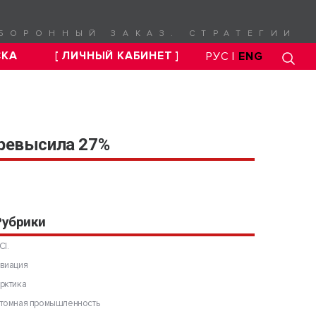
БОРОННЫЙ ЗАКАЗ. СТРАТЕГИИ
СКА
[ ЛИЧНЫЙ КАБИНЕТ ]
РУС |
ENG
превысила 27%
Рубрики
CI.
виация
рктика
томная промышленность