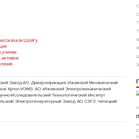
С
С
Т
Т
рассказали Шойгу
Ф
ции
Ф
 учении
Ц
 активов
вления
Э
ский Завод АО
,
Диверсификация
,
Ижевский Механический
ков
,
Купол ИЭМЗ, АО «Ижевский Электромеханический
учно-Исследовательский Технологический Институт
льский Электрогенераторный Завод, АО СЭГЗ
,
Чепецкий
07
П
«
С
с