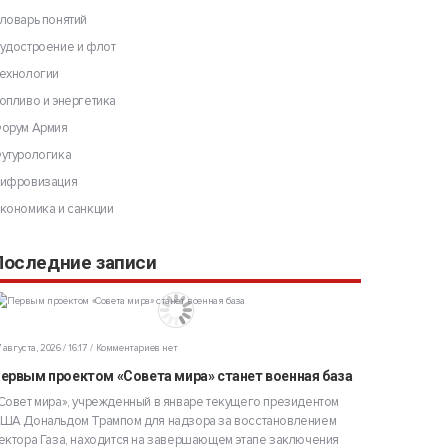
ловарь понятий
удостроение и флот
ехнологии
опливо и энергетика
орум Армия
утурологика
ифровизация
кономика и санкции
Последние записи
 августа, 2026 / 16:17
Комментариев нет
ервым проектом «Совета мира» станет военная база
Совет мира», учрежденный в январе текущего президентом
ША Дональдом Трампом для надзора за восстановлением
ектора Газа, находится на завершающем этапе заключения