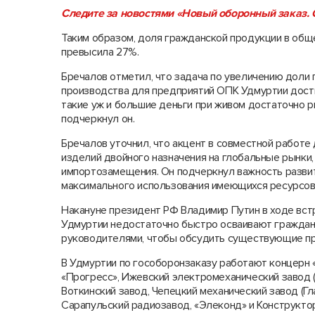
Следите за новостями «Новый оборонный заказ. С
Таким образом, доля гражданской продукции в об
превысила 27%.
Бречалов отметил, что задача по увеличению дол
производства для предприятий ОПК Удмуртии дости
такие уж и большие деньги при живом достаточно ры
подчеркнул он.
Бречалов уточнил, что акцент в совместной работе
изделий двойного назначения на глобальные рынки,
импортозамещения. Он подчеркнул важность разви
максимального использования имеющихся ресурсов 
Накануне президент РФ Владимир Путин в ходе вст
Удмуртии недостаточно быстро осваивают гражданс
руководителями, чтобы обсудить существующие п
В Удмуртии по гособоронзаказу работают концерн 
«Прогресс», Ижевский электромеханический завод 
Воткинский завод, Чепецкий механический завод (Гл
Сарапульский радиозавод, «Элеконд» и Конструктор