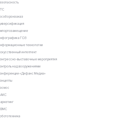
езопасность
ТС
особоронзаказ
иверсификация
мпортозамещение
нфографика ГОЗ
нформационные технологии
скусственный интеллект
онгрессно-выставочные мероприятия
онтроль над вооружениями
онференции «Дифанс Медиа»
онцепты
осмос
АКС
аркетинг
ВМС
обототехника