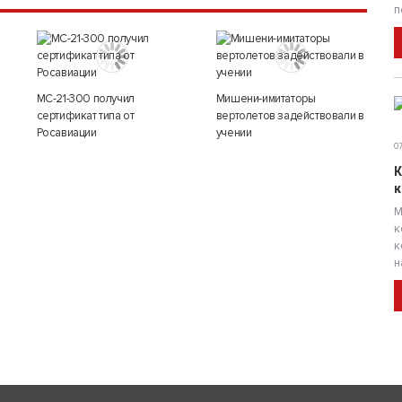
п
МС-21-300 получил
Мишени-имитаторы
сертификат типа от
вертолетов задействовали в
Росавиации
учении
07
К
к
М
к
к
н