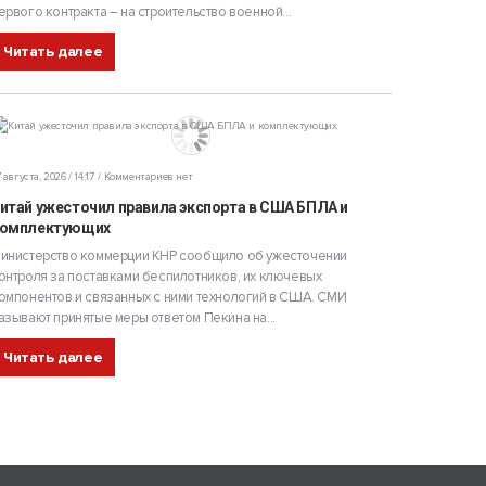
ервого контракта – на строительство военной...
Читать далее
 августа, 2026 / 14:17
Комментариев нет
итай ужесточил правила экспорта в США БПЛА и
омплектующих
инистерство коммерции КНР сообщило об ужесточении
онтроля за поставками беспилотников, их ключевых
омпонентов и связанных с ними технологий в США. СМИ
азывают принятые меры ответом Пекина на...
Читать далее