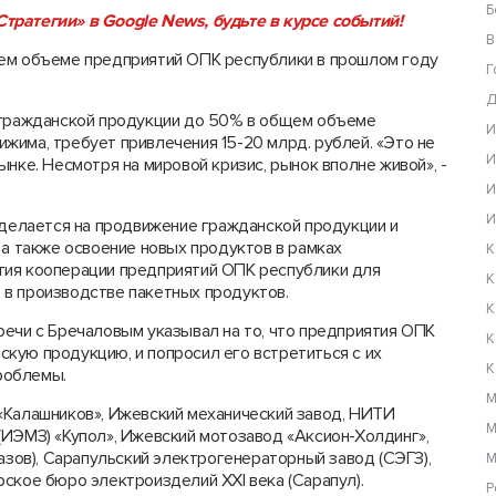
Б
тратегии» в Google News, будьте в курсе событий!
В
щем объеме предприятий ОПК республики в прошлом году
Г
Д
и гражданской продукции до 50% в общем объеме
И
жима, требует привлечения 15-20 млрд. рублей. «Это не
И
нке. Несмотря на мировой кризис, рынок вполне живой», -
И
И
 делается на продвижение гражданской продукции и
 а также освоение новых продуктов в рамках
К
тия кооперации предприятий ОПК республики для
К
в производстве пакетных продуктов.
К
речи с Бречаловым указывал на то, что предприятия ОПК
К
кую продукцию, и попросил его встретиться с их
К
роблемы.
М
«Калашников», Ижевский механический завод, НИТИ
М
(ИЭМЗ) «Купол», Ижевский мотозавод «Аксион-Холдинг»,
азов), Сарапульский электрогенераторный завод (СЭГЗ),
М
ское бюро электроизделий XXI века (Сарапул).
Р