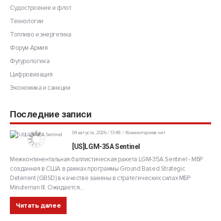
Судостроение и флот
Технологии
Топливо и энергетика
Форум Армия
Футурологика
Цифровизация
Экономика и санкции
Последние записи
04 августа, 2026 / 13:48
Комментариев нет
[US]LGM-35A Sentinel
Межконтинентальная баллистическая ракета LGM-35A Sentinel - МБР
созданная в США в рамках программы Ground Based Strategic
Deterrent (GBSD) в качестве замены в стратегических силах МБР
Minuteman III. Ожидается,...
Читать далее