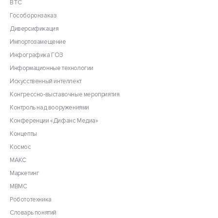
ВТС
Гособоронзаказ
Диверсификация
Импортозамещение
Инфографика ГОЗ
Информационные технологии
Искусственный интеллект
Конгрессно-выставочные мероприятия
Контроль над вооружениями
Конференции «Дифанс Медиа»
Концепты
Космос
МАКС
Маркетинг
МВМС
Робототехника
Словарь понятий