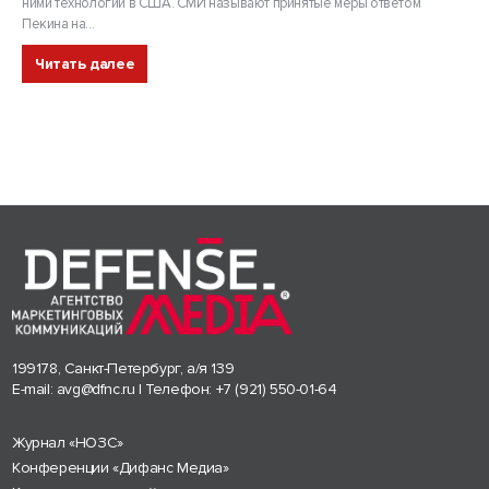
ними технологий в США. СМИ называют принятые меры ответом
Пекина на...
Читать далее
199178, Санкт-Петербург, а/я 139
E-mail:
avg@dfnc.ru
| Телефон:
+7 (921) 550-01-64
Журнал «НОЗС»
Конференции «Дифанс Медиа»