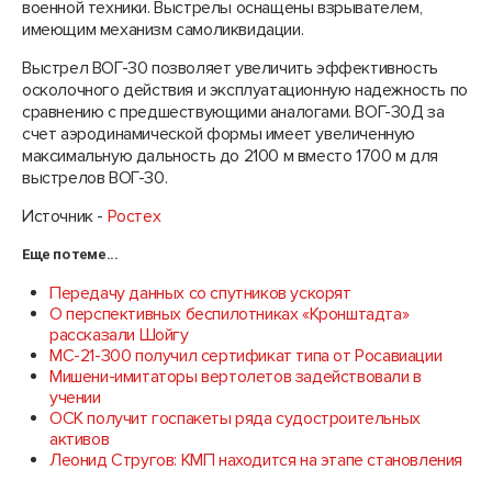
военной техники. Выстрелы оснащены взрывателем,
имеющим механизм самоликвидации.
Выстрел ВОГ-30 позволяет увеличить эффективность
осколочного действия и эксплуатационную надежность по
сравнению с предшествующими аналогами. ВОГ-30Д за
счет аэродинамической формы имеет увеличенную
максимальную дальность до 2100 м вместо 1700 м для
выстрелов ВОГ-30.
Источник -
Ростех
Еще по теме...
Передачу данных со спутников ускорят
О перспективных беспилотниках «Кронштадта»
рассказали Шойгу
МС-21-300 получил сертификат типа от Росавиации
Мишени-имитаторы вертолетов задействовали в
учении
ОСК получит госпакеты ряда судостроительных
активов
Леонид Стругов: КМП находится на этапе становления