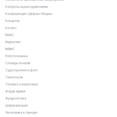
Контроль над вооружениями
Конференции «Дифанс Медиа»
Концепты
Космос
МАКС
Маркетинг
МВМС
Робототехника
Словарь понятий
Судостроение и флот
Технологии
Топливо и энергетика
Форум Армия
Футурологика
Цифровизация
Экономика и санкции