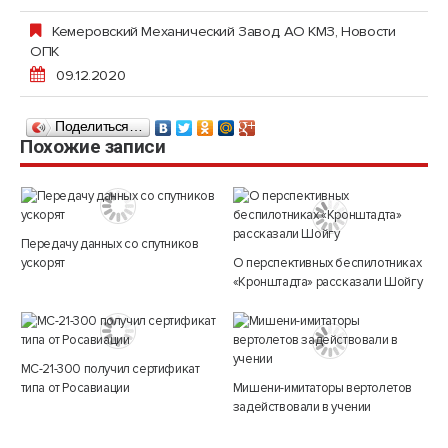
Кемеровский Механический Завод, АО КМЗ
,
Новости
ОПК
09.12.2020
Поделиться…
Похожие записи
Передачу данных со спутников
ускорят
О перспективных беспилотниках
«Кронштадта» рассказали Шойгу
МС-21-300 получил сертификат
типа от Росавиации
Мишени-имитаторы вертолетов
задействовали в учении