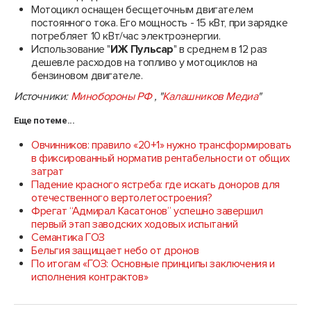
Мотоцикл оснащен бесщеточным двигателем
постоянного тока. Его мощность - 15 кВт, при зарядке
потребляет 10 кВт/час электроэнергии.
Использование "
ИЖ Пульсар
" в среднем в 12 раз
дешевле расходов на топливо у мотоциклов на
бензиновом двигателе.
Источники:
Минобороны РФ
, "
Калашников Медиа
"
Еще по теме...
Овчинников: правило «20+1» нужно трансформировать
в фиксированный норматив рентабельности от общих
затрат
Падение красного ястреба: где искать доноров для
отечественного вертолетостроения?
Фрегат “Адмирал Касатонов” успешно завершил
первый этап заводских ходовых испытаний
Семантика ГОЗ
Бельгия защищает небо от дронов
По итогам «ГОЗ: Основные принципы заключения и
исполнения контрактов»