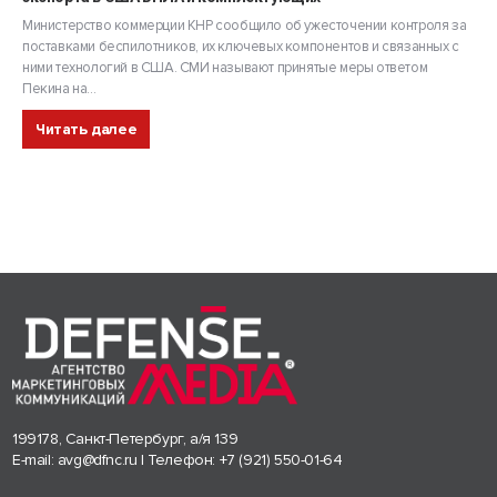
Министерство коммерции КНР сообщило об ужесточении контроля за
поставками беспилотников, их ключевых компонентов и связанных с
ними технологий в США. СМИ называют принятые меры ответом
Пекина на...
Читать далее
199178, Санкт-Петербург, а/я 139
E-mail:
avg@dfnc.ru
| Телефон:
+7 (921) 550-01-64