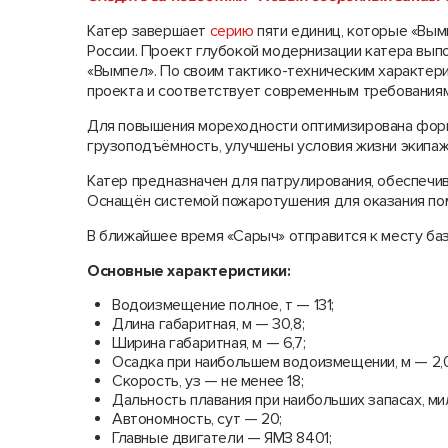
Катер завершает
серию
пяти единиц, которые «Вы
России. Проект глубокой модернизации катера вы
«Вымпел». По своим тактико-техническим характер
проекта и соответствует современным требованиям
Для повышения мореходности оптимизирована форма
грузоподъёмность, улучшены условия жизни экипаж
Катер предназначен для патрулирования, обеспечи
Оснащён системой пожаротушения для оказания по
В ближайшее время «Сарыч» отправится к месту баз
Основные характеристики:
Водоизмещение полное, т — 131;
Длина габаритная, м — 30,8;
Ширина габаритная, м — 6,7;
Осадка при наибольшем водоизмещении, м — 2,0
Скорость, уз — не менее 18;
Дальность плавания при наибольших запасах, ми
Автономность, сут — 20;
Главные двигатели — ЯМЗ 8401;