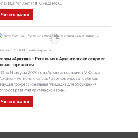
илах МБР Minuteman III. Ожидается,...
Читать далее
 июля, 2026 / 17:48
Комментариев нет
орум «Арктика – Регионы» в Архангельске откроет
овые горизонты
 13 по 14 августа 2026 года Архангельск примет IV Форум
Арктика – Регионы», который зарекомендовал себя как
едущая профессиональная площадка для обсуждения
опросов развития Арктической зоны...
Читать далее