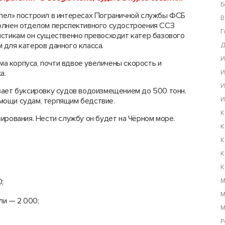
Б
мпел» построил в интересах Пограничной службы ФСБ
В
полнен отделом перспективного судостроения ССЗ
Г
истикам он существенно превосходит катер базового
 для катеров данного класса.
Д
И
 корпуса, почти вдвое увеличены скорость и
а.
И
И
вает буксировку судов водоизмещением до 500 тонн.
И
мощи судам, терпящим бедствие.
К
ирования. Нести службу он будет на Чёрном море.
К
К
К
К
;
М
М
ли — 2 000;
М
Р