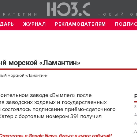
ТРАТЕГИИ
НОВЫЙ О
ДАРЬ
ЖУРНАЛ
РЕКЛАМОДАТЕЛЯМ
ПОДПИ
ый морской «Ламантин»
тый морской «Ламантин»
роительном заводе «Вымпел» после
я заводских ходовых и государственных
S
 состоялось подписание приёмо-сдаточного
А
 Катер с бортовым номером 391 получил
А
А
тратегии» в Google News, будьте в курсе событий!