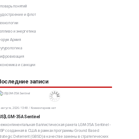
ловарь понятий
удостроение и флот
ехнологии
опливо и энергетика
орум Армия
утурологика
ифровизация
кономика и санкции
Последние записи
 августа, 2026 / 13:48
Комментариев нет
US]LGM-35A Sentinel
ежконтинентальная баллистическая ракета LGM-35A Sentinel -
БР созданная в США в рамках программы Ground Based
trategic Deterrent (GBSD) в качестве замены в стратегических