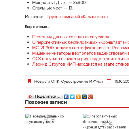
Мощность ГД, л.с. — 3х800;
Спальных мест — 13​.
Источник -
Группа компаний «Калашников»
Еще по теме...
Передачу данных со спутников ускорят
О перспективных беспилотниках «Кронштадта» 
МС-21-300 получил сертификат типа от Росавиа
Мишени-имитаторы вертолетов задействовали в
ОСК получит госпакеты ряда судостроительных
Леонид Стругов: КМП находится на этапе стано
Новости ОПК
,
Судостроение И Флот
16.10.2
Поделиться…
Похожие записи