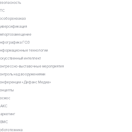
езопасность
ТС
особоронзаказ
иверсификация
мпортозамещение
нфографика ГОЗ
нформационные технологии
скусственный интеллект
онгрессно-выставочные мероприятия
онтроль над вооружениями
онференции «Дифанс Медиа»
онцепты
осмос
АКС
аркетинг
ВМС
обототехника