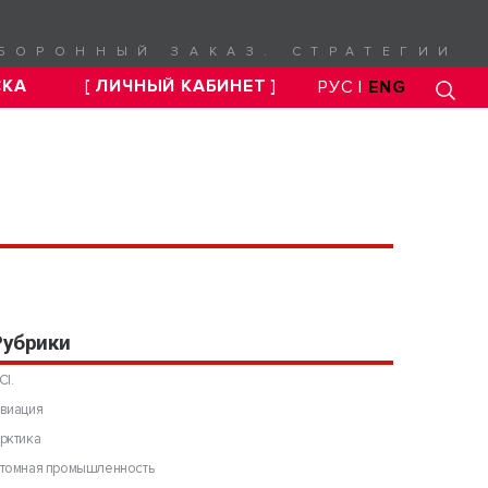
БОРОННЫЙ ЗАКАЗ. СТРАТЕГИИ
СКА
[ ЛИЧНЫЙ КАБИНЕТ ]
РУС |
ENG
Рубрики
CI.
виация
рктика
томная промышленность