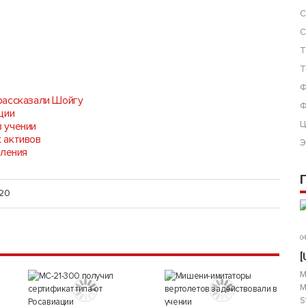
С
С
Т
Т
Ф
рассказали Шойгу
Ф
ции
Ц
 учении
 активов
Э
вления
020
04
[
М
М
S