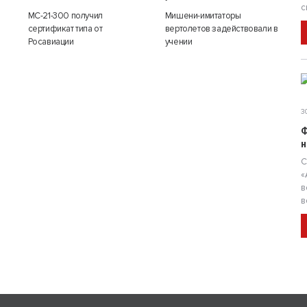
с
МС-21-300 получил
Мишени-имитаторы
сертификат типа от
вертолетов задействовали в
Росавиации
учении
30
Ф
н
С
«
в
в