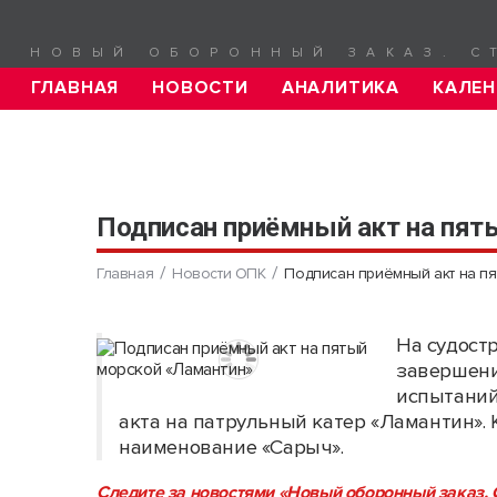
НОВЫЙ ОБОРОННЫЙ ЗАКАЗ. С
ГЛАВНАЯ
НОВОСТИ
АНАЛИТИКА
КАЛЕН
Подписан приёмный акт на пят
Главная
Новости ОПК
Подписан приёмный акт на пя
На судост
завершени
испытаний
акта на патрульный катер «Ламантин».
наименование «Сарыч».
Следите за новостями «Новый оборонный заказ. С