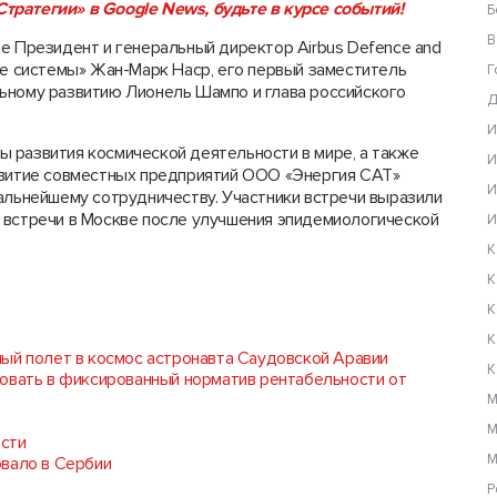
тратегии» в Google News, будьте в курсе событий!
Б
В
е Президент и генеральный директор Airbus Defence and
ие системы» Жан-Марк Наср, его первый заместитель
Г
ьному развитию Лионель Шампо и глава российского
Д
И
 развития космической деятельности в мире, а также
И
звитие совместных предприятий ООО «Энергия САТ»
И
дальнейшему сотрудничеству. Участники встречи выразили
 встречи в Москве после улучшения эпидемиологической
И
К
К
К
К
ый полет в космос астронавта Саудовской Аравии
К
овать в фиксированный норматив рентабельности от
М
М
ости
М
овало в Сербии
Р