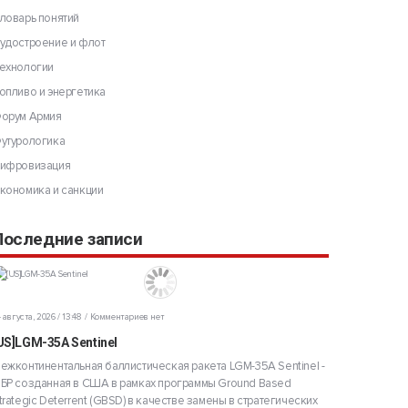
ловарь понятий
удостроение и флот
ехнологии
опливо и энергетика
орум Армия
утурологика
ифровизация
кономика и санкции
Последние записи
 августа, 2026 / 13:48
Комментариев нет
US]LGM-35A Sentinel
ежконтинентальная баллистическая ракета LGM-35A Sentinel -
БР созданная в США в рамках программы Ground Based
trategic Deterrent (GBSD) в качестве замены в стратегических