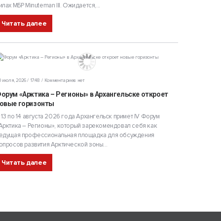
илах МБР Minuteman III. Ожидается,...
Читать далее
 июля, 2026 / 17:48
Комментариев нет
орум «Арктика – Регионы» в Архангельске откроет
овые горизонты
 13 по 14 августа 2026 года Архангельск примет IV Форум
Арктика – Регионы», который зарекомендовал себя как
едущая профессиональная площадка для обсуждения
опросов развития Арктической зоны...
Читать далее