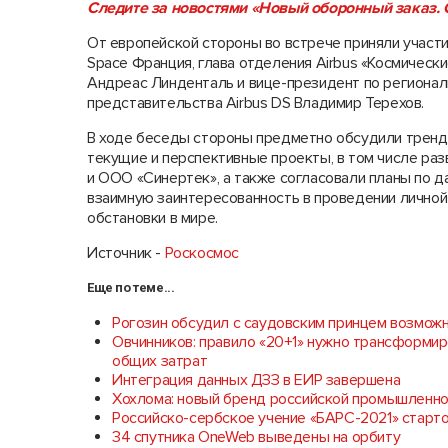
Следите за новостями «Новый оборонный заказ. С
От европейской стороны во встрече приняли участи
Space Франция, глава отделения Airbus «Космическ
Андреас Линденталь и вице-президент по регионал
представительства Airbus DS Владимир Терехов.
В ходе беседы стороны предметно обсудили тренды
текущие и перспективные проекты, в том числе ра
и ООО «Синертек», а также согласовали планы по 
взаимную заинтересованность в проведении личной
обстановки в мире.
Источник -
Роскосмос
Еще по теме...
Рогозин обсудил с саудовским принцем возможн
Овчинников: правило «20+1» нужно трансформир
общих затрат
Интеграция данных ДЗЗ в ЕИР завершена
Хохлома: новый бренд российской промышленн
Российско-сербское учение «БАРС-2021» старт
34 спутника OneWeb выведены на орбиту