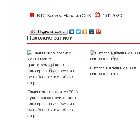
ВТС
,
Космос
,
Новости ОПК
13.11.2020
Поделиться…
Похожие записи
Интеграция данных ДЗЗ в
ЕИР завершена
Овчинников: правило «20+1»
нужно трансформировать в
фиксированный норматив
рентабельности от общих
затрат