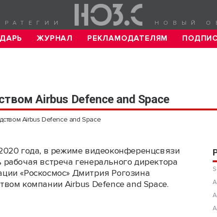
ТРАТЕГИИ
НОВЫЙ О
ДАРЬ
ЖУРНАЛ
РЕКЛАМОДАТЕЛЯМ
ПОДПИ
твом Airbus Defence and Space
дством Airbus Defence and Space
 2020 года, в режиме видеоконференцсвязи
ь рабочая встреча генерального директора
S
ации «Роскосмос» Дмитрия Рогозина
А
твом компании Airbus Defence and Space.
А
А