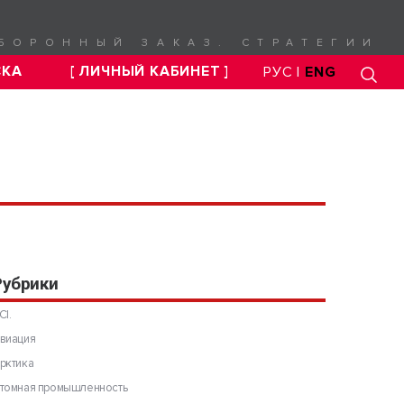
БОРОННЫЙ ЗАКАЗ. СТРАТЕГИИ
СКА
[ ЛИЧНЫЙ КАБИНЕТ ]
РУС |
ENG
Рубрики
CI.
виация
рктика
томная промышленность