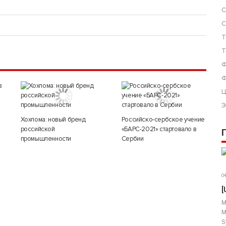
С
С
Т
Т
Ф
Ф
Ц
Э
Хохлома: новый бренд
Российско-сербское учение
российской
«БАРС-2021» стартовало в
промышленности
Сербии
04
[
М
М
S