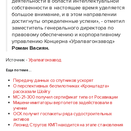
деятельности в области интеллектуальной
собственности в настоящее время уделяется
большое внимание, и в этом направлении
достигнуты определенные успехи», - отметил
заместитель генерального директора по
правовому обеспечению и корпоративному
управлению Концерна «Уралвагонзавод»
Роман Васиян.
Источник -
Уралвагонзавод
Еще по теме...
Передачу данных со спутников ускорят
О перспективных беспилотниках «Кронштадта»
рассказали Шойгу
МС-21-300 получил сертификат типа от Росавиации
Мишени-имитаторы вертолетов задействовали в
учении
ОСК получит госпакеты ряда судостроительных
активов
Леонид Стругов: КМП находится на этапе становления