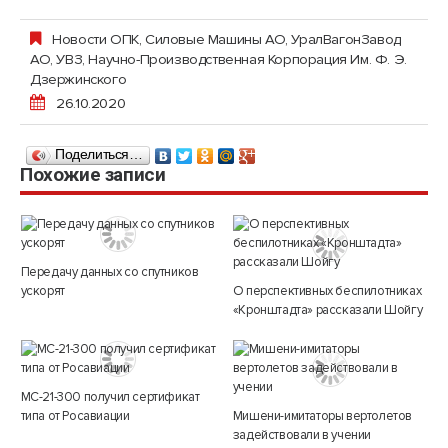
Новости ОПК
,
Силовые Машины АО
,
УралВагонЗавод
АО, УВЗ, Научно-Производственная Корпорация Им. Ф. Э.
Дзержинского
26.10.2020
Поделиться…
Похожие записи
Передачу данных со спутников
ускорят
О перспективных беспилотниках
«Кронштадта» рассказали Шойгу
МС-21-300 получил сертификат
типа от Росавиации
Мишени-имитаторы вертолетов
задействовали в учении