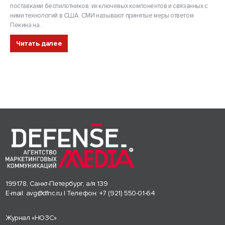
поставками беспилотников, их ключевых компонентов и связанных с
ними технологий в США. СМИ называют принятые меры ответом
Пекина на...
Читать далее
199178, Санкт-Петербург, а/я 139
E-mail:
avg@dfnc.ru
| Телефон:
+7 (921) 550-01-64
Журнал «НОЗС»