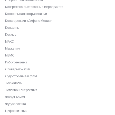
Искусственный интеллект
Конгрессно-выставочные мероприятия
Контроль над вооружениями
Конференции «Дифанс Медиа»
Концепты
Космос
МАКС
Маркетинг
МВМС
Робототехника
Словарь понятий
Судостроение и флот
Технологии
Топливо и энергетика
Форум Армия
Футурологика
Цифровизация