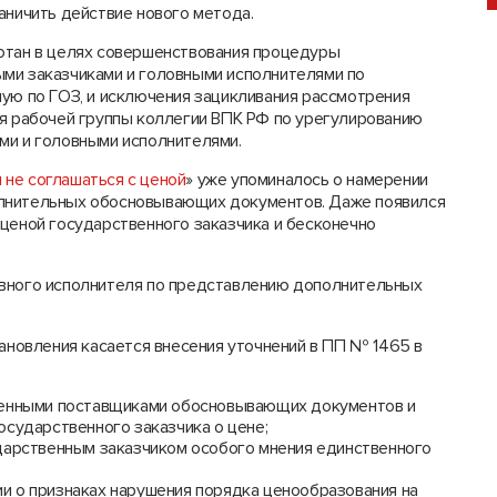
аничить действие нового метода.
тан в целях совершенствования процедуры
ми заказчиками и головными исполнителями по
мую по ГОЗ, и исключения зацикливания рассмотрения
ия рабочей группы коллегии ВПК РФ по урегулированию
ми и головными исполнителями.
не соглашаться с ценой
» уже упоминалось о намерении
олнительных обосновывающих документов. Даже появился
 ценой государственного заказчика и бесконечно
овного исполнителя по представлению дополнительных
тановления касается внесения уточнений в ПП № 1465 в
венными поставщиками обосновывающих документов и
осударственного заказчика о цене;
дарственным заказчиком особого мнения единственного
и о признаках нарушения порядка ценообразования на