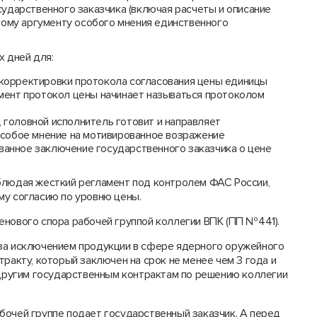
ударственного заказчика (включая расчеты и описание
тому аргументу особого мнения единственного
х дней для:
и корректировки протокола согласования цены единицы
момент протокол цены начинает называться протоколом
, головной исполнитель готовит и направляет
собое мнение на мотивированное возражение
ованное заключение государственного заказчика о цене
блюдая жесткий регламент под контролем ФАС России,
му согласию по уровню цены.
енового спора рабочей группой коллегии ВПК (ПП №441).
(за исключением продукции в сфере ядерного оружейного
ракту, который заключен на срок не менее чем 3 года и
о другим государственным контрактам по решению коллегии
бочей группе подает государственный заказчик. А перед