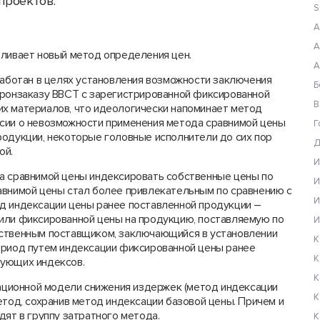
проектов.
S
А
А
ливает новый метод определения цен.
А
работан в целях установления возможности заключения
Б
оронзаказу ВВСТ с зарегистрированной фиксированной
В
х материалов, что идеологически напоминает метод
ссии о невозможности применения метода сравнимой цены
Г
родукции, некоторые головные исполнители до сих пор
Д
ой.
И
а сравнимой цены индексировать собственные цены по
И
авнимой цены стал более привлекательным по сравнению с
И
д индексации цены ранее поставленной продукции –
или фиксированной цены на продукцию, поставляемую по
И
нственным поставщиком, заключающийся в установлении
К
ериод путем индексации фиксированной цены ранее
К
вующих индексов.
К
вационной модели снижения издержек (метод индексации
К
етод, сохранив метод индексации базовой цены. Причем и
дят в группу затратного метода.
К