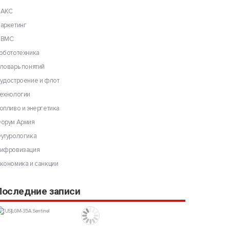
АКС
аркетинг
ВМС
обототехника
ловарь понятий
удостроение и флот
ехнологии
опливо и энергетика
орум Армия
утурологика
ифровизация
кономика и санкции
Последние записи