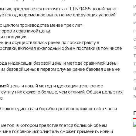
М
льных, предлагается включить в ПП №1465 новый пункт
ебуется одновременное выполнение следующих условий:
М
М
с циклом производства менее трех лет;
оров и сравнимой цены;
Р
ы продукции;
С
укции осуществлялась ранее по госконтракту в
оставки, включая ежегодный объем поставки (в том числе
С
Т
ода индексации базовой цены и метода сравнимой цены.
Т
ии базовой цены: в первом случае ранее базовая цена не
Ф
Ф
имой цены и новый метод индексации цены ранее
Ц
сути у них схожего больше, чем отличий. Общая цель этих
Э
в.
й закон единства и борьбы противоположностей в части
 метод, в котором представляется большой объем
ичине головной исполнитель сможет применить новый