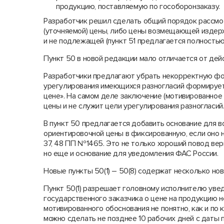
продукцию, поставляемую по гособоронзаказу.
Разработчик решил сделать общий порядок рассмо
(уточняемой) цены, либо цены возмещающей издерж
и не подлежащей (пункт 51 предлагается полностью
Пункт 50 в новой редакции мало отличается от де
Разработчики предлагают убрать некорректную фор
урегулирования имеющихся разногласий формирует
цене». На самом деле заключение (мотивированное
цены и не служит цели урегулирования разногласий
В пункт 50 предлагается добавить основание для 
ориентировочной цены в фиксированную, если оно 
37, 48 ПП №1465. Это не только хороший повод ве
но еще и основание для уведомления ФАС России.
Новые пункты 50(1) – 50(8) содержат несколько нов
Пункт 50(1) разрешает головному исполнителю уве
государственного заказчика о цене на продукцию н
мотивированного обоснования не понятно, как и по 
можно сделать не позднее 10 рабочих дней с даты