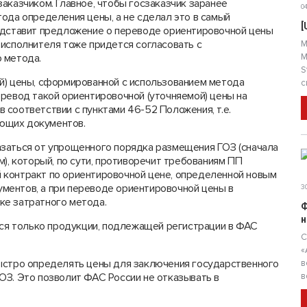
аказчиком. Главное, чтобы госзаказчик заранее
04
ода определения цены, а не сделал это в самый
[
едставит предложение о переводе ориентировочной цены
 исполнителя тоже придется согласовать с
М
о метода.
М
S
й) цены, сформированной с использованием метода
с
ревод такой ориентировочной (уточняемой) цены на
соответствии с пунктами 46-52 Положения, т.е.
ющих документов.
заться от упрощенного порядка размещения ГОЗ (сначала
), который, по сути, противоречит требованиям ПП
 контракт по ориентировочной цене, определенной новым
ментов, а при переводе ориентировочной цены в
30
ке затратного метода.
Ф
н
саются только продукции, подлежащей регистрации в ФАС
С
«
ыстро определять цены для заключения государственного
в
ОЗ. Это позволит ФАС России не отказывать в
в