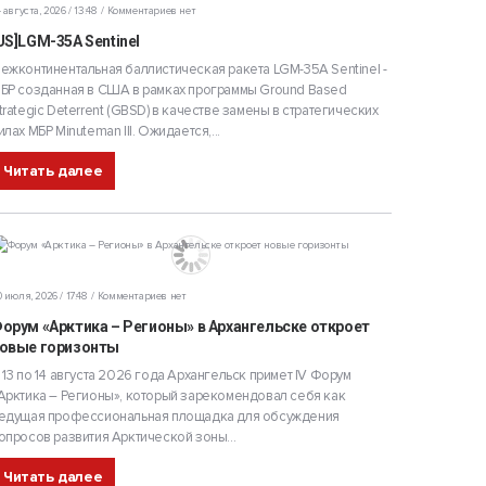
 августа, 2026 / 13:48
Комментариев нет
US]LGM-35A Sentinel
ежконтинентальная баллистическая ракета LGM-35A Sentinel -
БР созданная в США в рамках программы Ground Based
trategic Deterrent (GBSD) в качестве замены в стратегических
илах МБР Minuteman III. Ожидается,...
Читать далее
 июля, 2026 / 17:48
Комментариев нет
орум «Арктика – Регионы» в Архангельске откроет
овые горизонты
 13 по 14 августа 2026 года Архангельск примет IV Форум
Арктика – Регионы», который зарекомендовал себя как
едущая профессиональная площадка для обсуждения
опросов развития Арктической зоны...
Читать далее