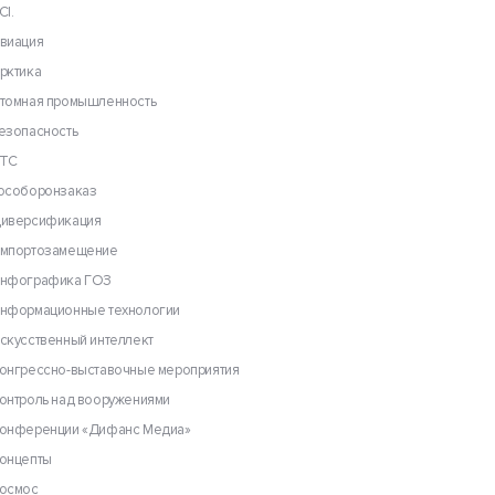
CI.
виация
рктика
томная промышленность
езопасность
ТС
особоронзаказ
иверсификация
мпортозамещение
нфографика ГОЗ
нформационные технологии
скусственный интеллект
онгрессно-выставочные мероприятия
онтроль над вооружениями
онференции «Дифанс Медиа»
онцепты
осмос