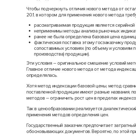
Чтобы подчеркнуть отличия нового метода от оста
20.1, в котором для применения нового метода тр
рассматриваемая продукция является серийной 
неприменимы методы анализа рыночных индикат
ранее не была определена базовая цена единиц
фактическая поставка этому госзаказчику прод
сопоставимых условиях (по объему и условиям п
производства) продукции).
Эти условия – оригинальное смешение условий мет
Главное отличие нового метода от метода индексац
определялась.
Хотя метод индексации базовой цены, метод сравн
поставленной продукции имеют разные названия, по 
методов – ограничить рост цен в пределах индексо
Так в ценообразовании реализуется диалектически
применения методов определения цен.
Государственный заказчик предпочитает затратный
обосновывающих документов. Вероятно, по этой пр