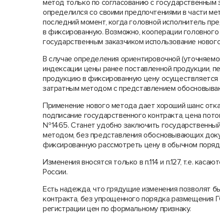
метод только по согласованию с государственным з
определился со своими предпочтениями в части мет
последний момент, когда головной исполнитель пр
в фиксированную. Возможно, кооперации головного
государственным заказчиком использование новог
В случае определения ориентировочной (уточняемо
индексации цены ранее поставленной продукции, пе
продукцию в фиксированную цену осуществляется в 
затратным методом с представлением обосновыва
Применение нового метода дает хороший шанс отка
подписание государственного контракта, цена потом
№1465. Станет удобно заключить государственный
методом, без представления обосновывающих доку
фиксированную рассмотреть цену в обычном поряд
Изменения вносятся только в п.114 и п.127, т.е. ка
России.
Есть надежда, что грядущие изменения позволят б
контракта, без упрощенного порядка размещения Г
регистрации цен по формальному признаку.