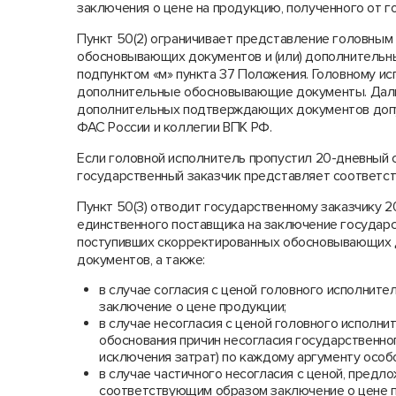
заключения о цене на продукцию, полученного от г
Пункт 50(2) ограничивает представление головным
обосновывающих документов и (или) дополнительн
подпунктом «м» пункта 37 Положения. Головному и
дополнительные обосновывающие документы. Дал
дополнительных подтверждающих документов допус
ФАС России и коллегии ВПК РФ.
Если головной исполнитель пропустил 20-дневный 
государственный заказчик представляет соответс
Пункт 50(3) отводит государственному заказчику 2
единственного поставщика на заключение государст
поступивших скорректированных обосновывающих 
документов, а также:
в случае согласия с ценой головного исполни
заключение о цене продукции;
в случае несогласия с ценой головного исполн
обоснования причин несогласия государственног
исключения затрат) по каждому аргументу особ
в случае частичного несогласия с ценой, пред
соответствующим образом заключение о цене п