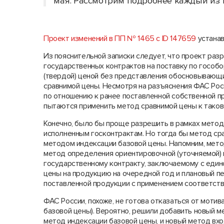
мая. Рассмотрим подробнее каждый из 
Проект изменений в ПП № 1465 с ID 147659
устанав
Из пояснительной записки следует, что проект раз
государственных контрактов на поставку по гособ
(твердой) ценой без представления обосновывающи
сравнимой цены. Несмотря на разъяснения ФАС Ро
по отношению к ранее поставленной собственной п
пытаются применить метод сравнимой цены к таков
Конечно, было бы проще разрешить в рамках метод
исполненным госконтрактам. Но тогда бы метод ср
методом индексации базовой цены. Напомним, мето
метод определения ориентировочной (уточняемой) 
государственному контракту, заключаемому с еди
цены на продукцию на очередной год и плановый п
поставленной продукции с применением соответст
ФАС России, похоже, не готова отказаться от моти
базовой цены). Вероятно, решили добавить новый м
метод индексации базовой цены, и новый метод вхо