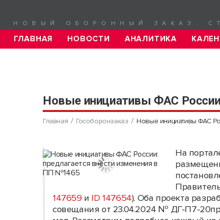
НОВЫЙ ОБОРОННЫЙ ЗАКАЗ. С
ГЛАВНАЯ
НОВОСТИ
АНАЛИТИКА
КАЛЕН
Новые инициативы ФАС России:
Главная
Гособоронзаказ
Новые инициативы ФАС Ро
На портал
размещены
постановл
Правитель
147659
и
ID 147654
). Оба проекта разр
совещания от 23.04.2024 № ДГ-П7-20пр