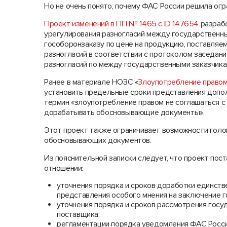
Но не очень понято, почему ФАС России решила огр
Проект изменений в ПП № 1465 с ID 147654
разрабо
урегулирования разногласий между государственны
гособоронзаказу по цене на продукцию, поставляе
разногласий в соответствии с протоколом заседан
разногласий по между государственными заказчика
Ранее в материале НОЗС «
Злоупотребление правом 
установить предельные сроки представления доп
термин «злоупотребление правом не соглашаться с
дорабатывать обосновывающие документы».
Этот проект также ограничивает возможности гол
обосновывающих документов.
Из пояснительной записки следует, что проект пос
отношении:
уточнения порядка и сроков доработки единст
представления особого мнения на заключение г
уточнения порядка и сроков рассмотрения госу
поставщика;
регламентации порядка уведомления ФАС Росси