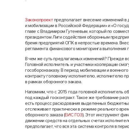
Законопроект
предполагает внесение изменений в 
и мобилизации в Российской Федерации» и «О госу
главе с Владимиром Гутеневым, который по совмес
президентом Лиги содействия оборонным предприят
бремя предприятий ОПК в непростые времена. Внес
регламента финансового мониторинга выполнения г
В чем же суть предлагаемых изменений? Прежде вс
Головной исполнитель и участники кооперации смог
гособоронзаказу. В период мобилизации и военног
контракту головному исполнителю, исполнителю пр
в рамках оборонного заказа.
Напомним, что с 2015 года головной исполнитель о
под каждый госконтракт. Такое же требование распр
есть процесс расходования выделенных бюджетных
отслеживает практически в режиме реального вре
оборонного заказа (
ЕИС ГОЗ
). Этот инструмент фи
движении средств на отдельных счетах исполнител
предполагает, что вся эта система контроля в пер