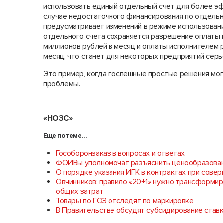
использовать единый отдельный счет для более э
случае недостаточного финансирования по отдельным
предусматривает изменений в режиме использования
отдельного счета сохраняется разрешение оплаты 
миллионов рублей в месяц и оплаты исполнителем р
месяц, что станет для некоторых предприятий сер
Это пример, когда поспешные простые решения мо
проблемы.
«НОЗС»
Еще по теме...
Гособоронзаказ в вопросах и ответах
ФОИВы уполномочат разъяснить ценообразован
О порядке указания ИГК в контрактах при сове
Овчинников: правило «20+1» нужно трансформир
общих затрат
Товары по ГОЗ отследят по маркировке
В Правительстве обсудят субсидирование ставк