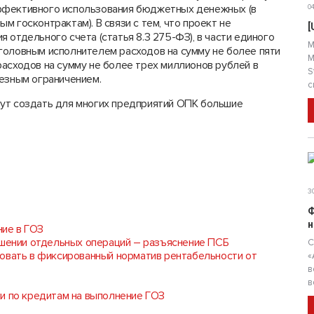
ффективного использования бюджетных денежных (в
04
 госконтрактам). В связи с тем, что проект не
[
 отдельного счета (статья 8.3 275-ФЗ), в части единого
М
головным исполнителем расходов на сумму не более пяти
М
асходов на сумму не более трех миллионов рублей в
S
ьезным ограничением.
с
гут создать для многих предприятий ОПК большие
30
Ф
н
ие в ГОЗ
ршении отдельных операций – разъяснение ПСБ
С
овать в фиксированный норматив рентабельности от
«
в
в
и по кредитам на выполнение ГОЗ