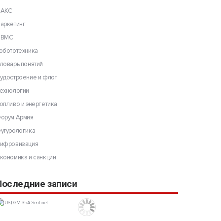
АКС
аркетинг
ВМС
обототехника
ловарь понятий
удостроение и флот
ехнологии
опливо и энергетика
орум Армия
утурологика
ифровизация
кономика и санкции
Последние записи