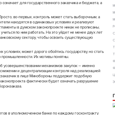
 означает для государственного заказчика и бюджета, а
М
М
Просто, во-первых, контроль может стать выборочным, а
М
нители находятся в одинаковых условиях и реализуют
Р
гламенты в думском законопроекте никак не прописаны,
 учиться по ним работать. На это уйдет не менее двух лет
С
банковскому сектору, чтобы освоить существующую
С
Т
 условиях, может дорого обойтись государству, но стать
Т
 промышленности. Их мотивы понятны.
Ф
 об усовершенствовании механизмов закупок – именно
Ф
о снижении и децентрализации контроля над реализацией
Ц
осзаказчик в лице Минобороны поддержит подобную
законопроекта фактически будет означать разрушение
Э
оронзаказа.
етов в уполномоченном банке по каждому госконтракту