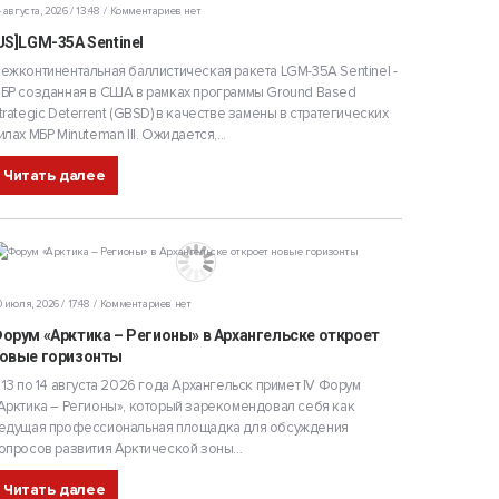
 августа, 2026 / 13:48
Комментариев нет
US]LGM-35A Sentinel
ежконтинентальная баллистическая ракета LGM-35A Sentinel -
БР созданная в США в рамках программы Ground Based
trategic Deterrent (GBSD) в качестве замены в стратегических
илах МБР Minuteman III. Ожидается,...
Читать далее
 июля, 2026 / 17:48
Комментариев нет
орум «Арктика – Регионы» в Архангельске откроет
овые горизонты
 13 по 14 августа 2026 года Архангельск примет IV Форум
Арктика – Регионы», который зарекомендовал себя как
едущая профессиональная площадка для обсуждения
опросов развития Арктической зоны...
Читать далее