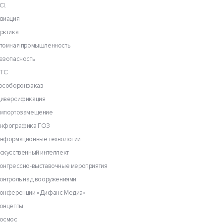
CI.
виация
рктика
томная промышленность
езопасность
ТС
особоронзаказ
иверсификация
мпортозамещение
нфографика ГОЗ
нформационные технологии
скусственный интеллект
онгрессно-выставочные мероприятия
онтроль над вооружениями
онференции «Дифанс Медиа»
онцепты
осмос