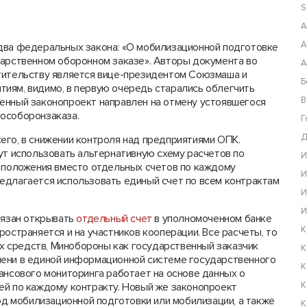
S
А
А
два федеральных закона: «О мобилизационной подготовке
дарственном оборонном заказе». Авторы документа во
А
тительству является вице-президентом Союзмаша и
Б
иям, видимо, в первую очередь старались облегчить
В
енный законопроект направлен на отмену устоявшегося
особоронзаказа.
Г
Д
его, в снижении контроля над предприятиями ОПК.
ут использовать альтернативную схему расчетов по
И
о положения вместо отдельных счетов по каждому
И
едлагается использовать единый счет по всем контрактам
И
И
бязан открывать
отдельный счет
в уполномоченном банке
К
остраняется и на участников кооперации. Все расчеты, то
 средств, Минобороны как государственный заказчик
К
мени в единой информационной системе государственного
К
нансового мониторинга работает на основе данных о
К
ей по каждому контракту. Новый же законопроект
иод мобилизационной подготовки или мобилизации, а также
К