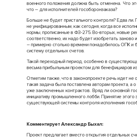
военного положения должна быть отменена. Что это
что – для исполнителей гособоронзаказа?
Больше не будет пристального контроля? Едва ли. 
не унифицированным, как сегодня, когда все испол
нормы, прописанные в ФЗ-275. Во-вторых, новые ре
соответственно, их надо будет изобретать заново и
– примерно столько времени понадобилось ОПК и 
систему отдельных счетов.
Такой переходный период, особенно в существующих
весьма прибыльным проектом для бенефициаров из
Отметим также, что в законопроекте речь идет не
такая задача была поставлена авторам проекта, а 
уже заключенных контрактов. Вряд ли основной г
инициативу промышленного лобби. Принятие этого 
существующей системы контроля исполнения гособ
Комментирует Александр Быхал:
Проект предлагает вместо открытия отдельных сч