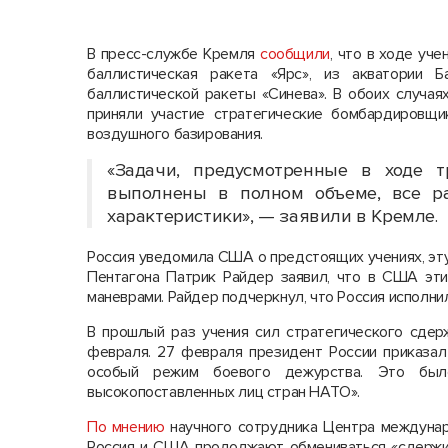
В пресс-службе Кремля
сообщили
, что в ходе уч
баллистическая ракета «Ярс», из акватории 
баллистической ракеты «Синева». В обоих случая
приняли участие стратегические бомбардировщ
воздушного базирования.
«Задачи, предусмотренные в ходе т
выполнены в полном объеме, все ра
характеристики», — заявили в Кремле.
Россия уведомила США о предстоящих учениях, эт
Пентагона Патрик Райдер заявил, что в США эти
маневрами. Райдер подчеркнул, что Россия исполни
В прошлый раз учения сил стратегического сдер
февраля. 27 февраля президент России приказал
особый режим боевого дежурства. Это был
высокопоставленных лиц стран НАТО».
По мнению
научного сотрудника Центра междуна
Россия и США продолжают обмениваться «сдержив