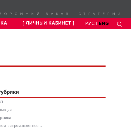
БОРОННЫЙ ЗАКАЗ. СТРАТЕГИИ
СКА
[ ЛИЧНЫЙ КАБИНЕТ ]
РУС |
ENG
Рубрики
CI.
виация
рктика
томная промышленность