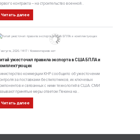
ервого контракта – на строительство военной...
Читать далее
 августа, 2026 / 14:17
Комментариев нет
итай ужесточил правила экспорта в США БПЛА и
омплектующих
инистерство коммерции КНР сообщило об ужесточении
онтроля за поставками беспилотников, их ключевых
омпонентов и связанных с ними технологий в США. СМИ
азывают принятые меры ответом Пекина на...
Читать далее