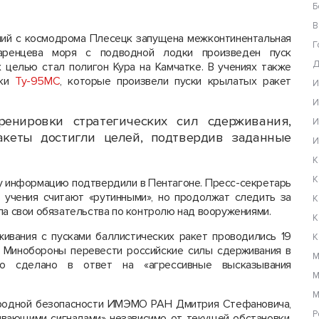
Б
В
ений с космодрома Плесецк запущена межконтинентальная
Г
Баренцева моря с подводной лодки произведен пуск
Д
х целью стал полигон Кура на Камчатке. В учениях также
ики
Ту-95МС
, которые произвели пуски крылатых ракет
И
И
ренировки стратегических сил сдерживания,
И
кеты достигли целей, подтвердив заданные
И
К
К
у информацию подтвердили в Пентагоне. Пресс-секретарь
 учения считают «рутинными», но продолжат следить за
К
ла свои обязательства по контролю над вооружениями.
К
живания с пусками баллистических ракет проводились 19
К
 Минобороны перевести российские силы сдерживания в
М
о сделано в ответ на «агрессивные высказывания
М
М
родной безопасности ИМЭМО РАН Дмитрия Стефановича,
Р
ающими сигналами» независимо от текущей обстановки,