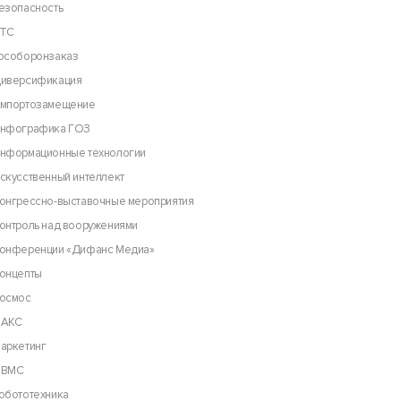
езопасность
ТС
особоронзаказ
иверсификация
мпортозамещение
нфографика ГОЗ
нформационные технологии
скусственный интеллект
онгрессно-выставочные мероприятия
онтроль над вооружениями
онференции «Дифанс Медиа»
онцепты
осмос
АКС
аркетинг
ВМС
обототехника