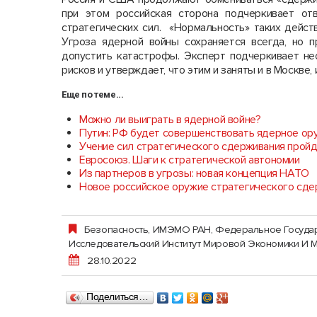
при этом российская сторона подчеркивает от
стратегических сил. «Нормальность» таких действ
Угроза ядерной войны сохраняется всегда, но 
допустить катастрофы. Эксперт подчеркивает н
рисков и утверждает, что этим и заняты и в Москве, 
Еще по теме...
Можно ли выиграть в ядерной войне?
Путин: РФ будет совершенствовать ядерное ор
Учение сил стратегического сдерживания пройд
Евросоюз. Шаги к стратегической автономии
Из партнеров в угрозы: новая концепция НАТО
Новое российское оружие стратегического сдер
Безопасность
,
ИМЭМО РАН, Федеральное Госуда
Исследовательский Институт Мировой Экономики И 
28.10.2022
Поделиться…