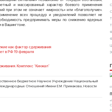
ветный и массированный характер боевого применения
С
ий при этом не означает «мирность» или «благополучие».
С
применение всех процедур и уведомлений позволяет не
Т
еобходимость предпринимать меры по снижению ядерных
и в Вашингтоне.
Т
Ф
Ф
Ц
ужие как фактор сдерживания
ет в РФ 19 февраля
Э
живания. Комплекс “Кинжал”
рственное Бюджетное Научное Учреждение Национальный
Международных Отношений Имени Е.М. Примакова
,
Новости
07
П
«
С
с