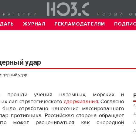
ТРАТЕГИИ
НОВЫЙ О
ДАРЬ
ЖУРНАЛ
РЕКЛАМОДАТЕЛЯМ
ПОДПИ
дерный удар
 ядерный удар
и прошли учения наземных, морских и
ых сил стратегического
сдерживания
. Согласно
S
 было отработано нанесение массированного
А
дар противника. Российская сторона обращает
то может расцениваться как очередной
А
А