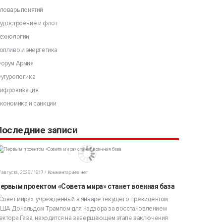
ловарь понятий
удостроение и флот
ехнологии
опливо и энергетика
орум Армия
утурологика
ифровизация
кономика и санкции
Последние записи
 августа, 2026 / 16:17
Комментариев нет
ервым проектом «Совета мира» станет военная база
Совет мира», учрежденный в январе текущего президентом
ША Дональдом Трампом для надзора за восстановлением
ектора Газа, находится на завершающем этапе заключения