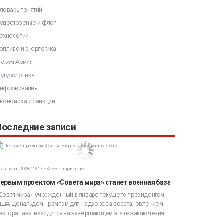
ловарь понятий
удостроение и флот
ехнологии
опливо и энергетика
орум Армия
утурологика
ифровизация
кономика и санкции
Последние записи
 августа, 2026 / 16:17
Комментариев нет
ервым проектом «Совета мира» станет военная база
Совет мира», учрежденный в январе текущего президентом
ША Дональдом Трампом для надзора за восстановлением
ектора Газа, находится на завершающем этапе заключения