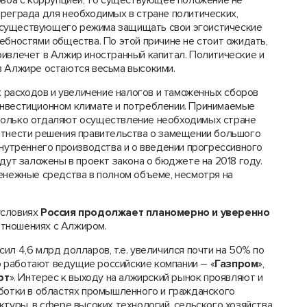
орьба с коррупцией, то существующее положение не
преграда для необходимых в стране политических,
 существующего режима защищать свои эгоистические
ебностями общества. По этой причине не стоит ожидать,
ривлечет в Алжир иностранный капитал. Политические и
в Алжире остаются весьма высокими.
расходов и увеличение налогов и таможенных сборов
инвестиционном климате и потреблении. Принимаемые
только отдаляют осуществление необходимых стране
отнести решения правительства о замещении большого
внутреннего производства и о введении прогрессивного
дут заложены в проект закона о бюджете на 2018 году.
денежные средства в полном объеме, несмотря на
условиях
Россия продолжает планомерно и уверенно
отношениях с Алжиром.
ил 4,6 млрд долларов, т.е. увеличился почти на 50% по
 работают ведущие российские компании – «
Газпром
»,
рт
». Интерес к выходу на алжирский рынок проявляют и
аботки в областях промышленного и гражданского
ктуры, в сфере высоких технологий, сельского хозяйства.