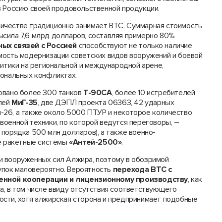
в Россию своей продовольственной продукции.
ичестве традиционно занимает ВТС. Суммарная стоимость
сила 7,6 млрд долларов, составляя примерно 80%
ых связей с Россией
способствуют не только наличие
мость модернизации советских видов вооружений и боевой
литики на региональной и международной арене,
иональных конфликтах.
овано более 300 танков
Т-90СА
, более 10 истребителей
елей
МиГ-35
, две ДЭПЛ проекта 06363, 42 ударных
-26, а также около 5000 ПТУР и некоторое количество
 военной техники, по которой ведутся переговоры, –
 порядка 500 млн долларов), а также военно-
е ракетные системы
«Антей-2500»
.
и вооруженных сил Алжира, поэтому в обозримой
упок маловероятно. Вероятность
перехода ВТС с
нной кооперации и лицензионному производству
, как
а, в том числе ввиду отсутствия соответствующего
сти, хотя алжирская сторона и предпринимает подобные