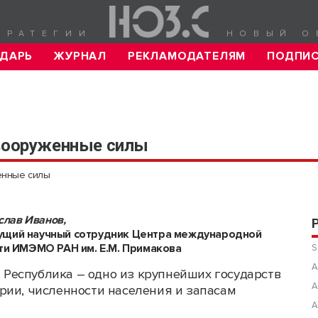
ТРАТЕГИИ
НОВЫЙ О
ДАРЬ
ЖУРНАЛ
РЕКЛАМОДАТЕЛЯМ
ПОДПИ
 вооруженные силы
енные силы
ислав Иванов,
едущий научный сотрудник Центра международной
ти ИМЭМО РАН им. Е.М. Примакова
S
А
Республика – одно из крупнейших государств
А
рии, численности населения и запасам
А