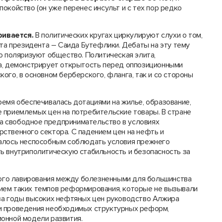
окойство (он уже перенес инсульт и с тех пор редко
ривается.
В политических кругах циркулируют слухи о том,
ата президента – Саида Бутефлики. Дебаты на эту тему
о поляризуют общество. Политическая элита,
да, демонстрирует открытость перед оппозиционными
ого, в основном берберского, фланга, так и со стороны
емя обеспечивалась дотациями на жилье, образование,
 приемлемых цен на потребительские товары. В стране
 на свободное предпринимательство в условиях
ственного сектора. С падением цен на нефть и
залось неспособным соблюдать условия прежнего
ь внутриполитическую стабильность и безопасность за
го лавирования между болезненными для большинства
ием таких темпов реформирования, которые не вызывали
 за годы высоких нефтяных цен руководство Алжира
и проведения необходимых структурных реформ,
онной модели развития.