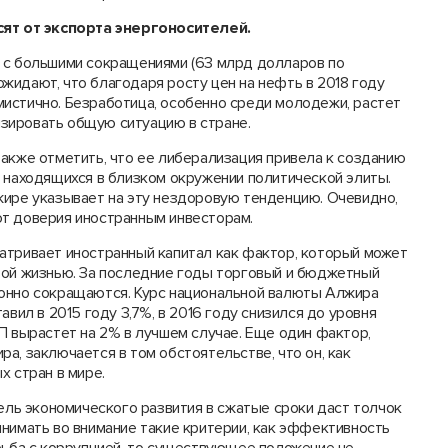
ят от экспорта энергоносителей.
 с большими сокращениями (63 млрд долларов по
 ожидают, что благодаря росту цен на нефть в 2018 году
истично. Безработица, особенно среди молодежи, растет
зировать общую ситуацию в стране.
акже отметить, что ее либерализация привела к созданию
 находящихся в близком окружении политической элиты.
жире указывает на эту нездоровую тенденцию. Очевидно,
т доверия иностранным инвесторам.
атривает иностранный капитал как фактор, который может
вой жизнью. За последние годы торговый и бюджетный
лонно сокращаются. Курс национальной валюты Алжира
авил в 2015 году 3,7%, в 2016 году снизился до уровня
 ВВП вырастет на 2% в лучшем случае. Еще один фактор,
а, заключается в том обстоятельстве, что он, как
х стран в мире.
дель экономического развития в сжатые сроки даст толчок
нимать во внимание такие критерии, как эффективность