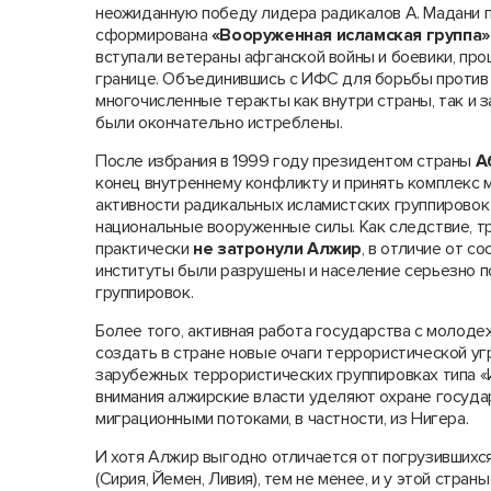
неожиданную победу лидера радикалов А. Мадани 
сформирована
«Вооруженная исламская группа»
вступали ветераны афганской войны и боевики, про
границе. Объединившись с ИФС для борьбы против
многочисленные теракты как внутри страны, так и з
были окончательно истреблены.
После избрания в 1999 году президентом страны
А
конец внутреннему конфликту и принять комплекс 
активности радикальных исламистских группировок
национальные вооруженные силы. Как следствие, т
практически
не затронули Алжир
, в отличие от с
институты были разрушены и население серьезно п
группировок.
Более того, активная работа государства с молод
создать в стране новые очаги террористической угр
зарубежных террористических группировках типа «
внимания алжирские власти уделяют охране госуда
миграционными потоками, в частности, из Нигера.
И хотя Алжир выгодно отличается от погрузившихся
(Сирия, Йемен, Ливия), тем не менее, и у этой стра