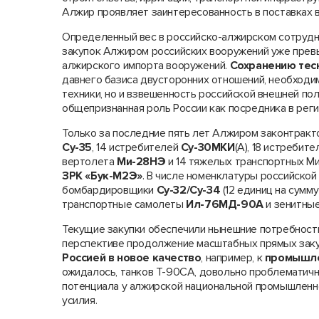
Алжир проявляет заинтересованность в поставках 
Определенный вес в российско-алжирском сотрудн
закупок Алжиром российских вооружений уже превы
алжирского импорта вооружений.
Сохранению тесн
давнего базиса двусторонних отношений, необходи
техники, но и взвешенность российской внешней по
общепризнанная роль России как посредника в рег
Только за последние пять лет Алжиром законтракт
Су-35
, 14 истребителей
Су-30МКИ
(А), 18 истребит
вертолета
Ми-28НЭ
и 14 тяжелых транспортных Ми
ЗРК «Бук-М2Э»
. В числе номенклатуры российской
бомбардировщики
Су-32/Су-34
(12 единиц на сумму
транспортные самолеты
Ил-76МД-90А
и зенитны
Текущие закупки обеспечили нынешние потребност
перспективе продолжение масштабных прямых зак
Россией в новое качество
, например, к
промышле
ожидалось, танков Т-90СА, довольно проблематичн
потенциала у алжирской национальной промышленно
усилия.