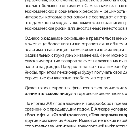
управления, обеспечение верховенства закона и б
вселяет большого оптимизма. Самая значительная 
экономических и социальных реформ – решимость
интересы, которые в основном не совпадают с потр
что даже новая модель экономического развития п
экономические риски для иностранных инвесторов 
Однако ожидаемое сокращение правительственных 
может еще более негативно отразиться на общем 
властями в настоящее время косметические меры 
радикальных структурных изменений. К ним можно 
списка импортных товаров за счет налаживания их 
налога на доходы. Предполагается, что эти меры бу
Якобы, при этом пенсионеры будут получать свои 
серьезные финансовые проблемы в стране.
Даже в этих непростых финансово-экономических 
занимать «свою нишу»
в торгово-экономических 
По итогам 2017 года взаимный товарооборот превыс
сравнению с предыдущим годом. В Алжире успешно
«
Роснефть
», «
Стройтрансгаз
», «
Технопромэкспо
другие компании из России. Имеются неплохие нар
строительства, ирригации, транспортной инфрастру