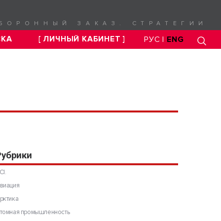
БОРОННЫЙ ЗАКАЗ. СТРАТЕГИИ
СКА
[ ЛИЧНЫЙ КАБИНЕТ ]
РУС |
ENG
Рубрики
CI.
виация
рктика
томная промышленность