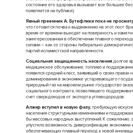
состояние его здоровья вызывает все большее бесп
появляется на публике).
Явный преемник А. Бутефлики пока не просмат
что готовится почва к выдвижению на этот пост бр
время от времени выходят на поверхность и заметн
заинтересованная в обеспечении плавного перехо
силами – как со стороны либерально-демократическ
партий исламистской направленности.
Социальная защищенность населения
долгое вр
медицинское обслуживание, топливо и поддержание
появился средний класс, заявивший о своих правах
доминирования в экономике устаревающего государ
природный газ на мировом рынке государство ока
социального контракта, позволявшего поддерживат
счет сверхдоходов от экспорта углеводородов.
Алжир вступил в новую фазу,
требующую искусно
населения структурными изменениями и поддержан
бы массовых народных выступлений. К сожалению,
упустило возможность диверсификации экономики 
обеспечивающих плавный переход к новой инноваци