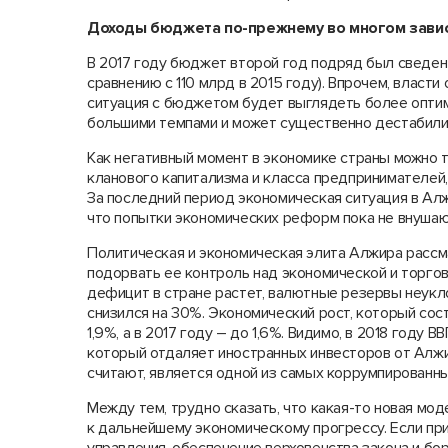
Доходы бюджета по-прежнему во многом завис
В 2017 году бюджет второй год подряд был сведен
сравнению с 110 млрд в 2015 году). Впрочем, власти
ситуация с бюджетом будет выглядеть более оптим
большими темпами и может существенно дестабили
Как негативный момент в экономике страны можно т
кланового капитализма и класса предпринимателей,
За последний период экономическая ситуация в Ал
что попытки экономических реформ пока не внушаю
Политическая и экономическая элита Алжира рассм
подорвать ее контроль над экономической и торго
дефицит в стране растет, валютные резервы неук
снизился на 30%. Экономический рост, который сост
1,9%, а в 2017 году – до 1,6%. Видимо, в 2018 году
который отдаляет иностранных инвесторов от Алжир
считают, является одной из самых коррумпированны
Между тем, трудно сказать, что какая-то новая мо
к дальнейшему экономическому прогрессу. Если при