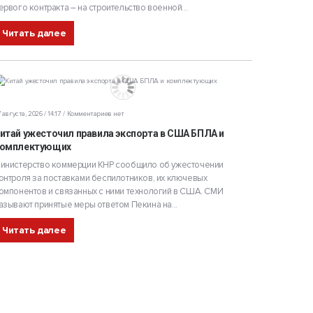
ервого контракта – на строительство военной...
Читать далее
 августа, 2026 / 14:17
Комментариев нет
итай ужесточил правила экспорта в США БПЛА и
омплектующих
инистерство коммерции КНР сообщило об ужесточении
онтроля за поставками беспилотников, их ключевых
омпонентов и связанных с ними технологий в США. СМИ
азывают принятые меры ответом Пекина на...
Читать далее