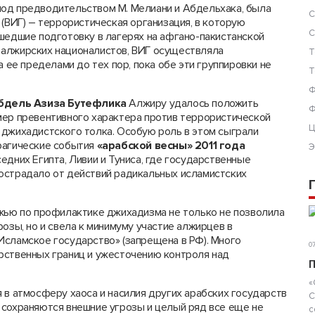
под предводительством М. Мелиани и Абдельхака, была
С
(ВИГ) – террористическая организация, в которую
С
шедшие подготовку в лагерях на афгано-пакистанской
 алжирских националистов, ВИГ осуществляла
Т
а ее пределами до тех пор, пока обе эти группировки не
Т
Ф
бдель Азиза Бутефлика
Алжиру удалось положить
Ф
мер превентивного характера против террористической
Ц
 джихадистского толка. Особую роль в этом сыграли
рагические события
«арабской весны» 2011 года
Э
оседних Египта, Ливии и Туниса, где государственные
острадало от действий радикальных исламистских
ежью по профилактике джихадизма не только не позволила
озы, но и свела к минимуму участие алжирцев в
Исламское государство» (запрещена в РФ). Много
07
рственных границ и ужесточению контроля над
П
«
 в атмосферу хаоса и насилия других арабских государств
С
ны сохраняются внешние угрозы и целый ряд все еще не
с