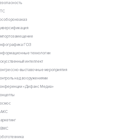
езопасность
ТС
особоронзаказ
иверсификация
мпортозамещение
нфографика ГОЗ
нформационные технологии
скусственный интеллект
онгрессно-выставочные мероприятия
онтроль над вооружениями
онференции «Дифанс Медиа»
онцепты
осмос
АКС
аркетинг
ВМС
обототехника