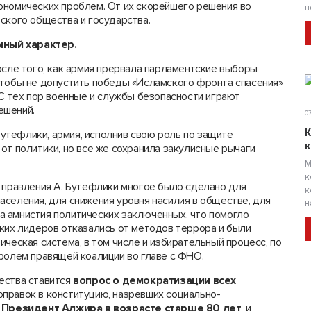
ономических проблем. От их скорейшего решения во
п
ского общества и государства.
мный характер.
осле того, как армия прервала парламентские выборы
чтобы не допустить победы «Исламского фронта спасения»
 С тех пор военные и службы безопасности играют
ешений.
07
К
 Бутефлики, армия, исполнив свою роль по защите
к
от политики, но все же сохранила закулисные рычаги
М
к
т правления А. Бутефлики многое было сделано для
к
селения, для снижения уровня насилия в обществе, для
н
 амнистия политических заключенных, что помогло
ских лидеров отказались от методов террора и были
ическая система, в том числе и избирательный процесс, по
ролем правящей коалиции во главе с ФНО.
ества ставится
вопрос о демократизации всех
оправок в конституцию, назревших социально-
.
Президент Алжира в возрасте старше 80 лет
, и