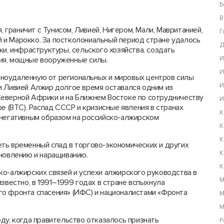
Б
В
раничит с Тунисом, Ливией, Нигером, Мали, Мавританией,
Г
 и Марокко. За постколониальный период стране удалось
Д
ки, инфраструктуры, сельского хозяйства, создать
И
ия, мощные вооруженные силы.
И
ноудаленную от региональных и мировых центров силы
И
и Ливией Алжир долгое время оставался одним из
еверной Африки и на Ближнем Востоке по сотрудничеству
И
е (ВТС). Распад СССР и кризисные явления в странах
К
 негативным образом на российско-алжирском
К
К
ть временный спад в торгово-экономических и других
К
ановлению и наращиванию.
К
ко-алжирских связей и успехи алжирского руководства в
М
звестно, в 1991–1999 годах в стране вспыхнула
о фронта спасения» (ИФС) и националистами «Фронта
М
М
ду, когда правительство отказалось признать
Р