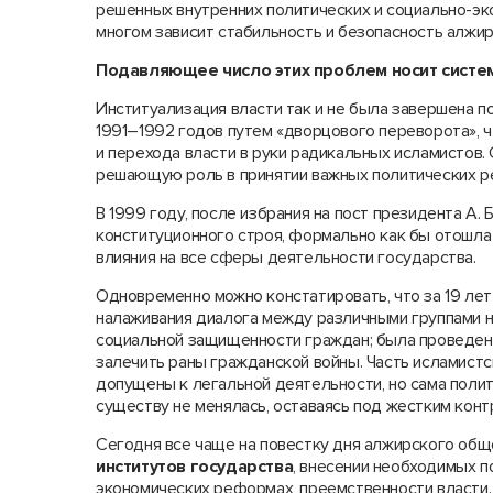
решенных внутренних политических и социально-эк
многом зависит стабильность и безопасность алжир
Подавляющее число этих проблем носит систе
Институализация власти так и не была завершена п
1991–1992 годов путем «дворцового переворота», 
и перехода власти в руки радикальных исламистов.
решающую роль в принятии важных политических р
В 1999 году, после избрания на пост президента А.
конституционного строя, формально как бы отошла 
влияния на все сферы деятельности государства.
Одновременно можно констатировать, что за 19 ле
налаживания диалога между различными группами на
социальной защищенности граждан; была проведена
залечить раны гражданской войны. Часть исламист
допущены к легальной деятельности, но сама полит
существу не менялась, оставаясь под жестким конт
Сегодня все чаще на повестку дня алжирского общ
институтов государства
, внесении необходимых п
экономических реформах, преемственности власти