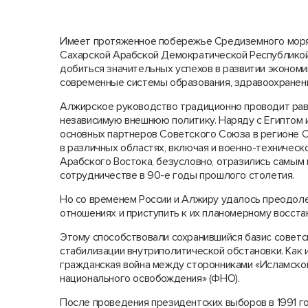
Имеет протяженное побережье Средиземного моря, г
Сахарской Арабской Демократической Республикой
добиться значительных успехов в развитии экономи
современные системы образования, здравоохранен
Алжирское руководство традиционно проводит рав
независимую внешнюю политику. Наряду с Египтом 
основных партнеров Советского Союза в регионе С
в различных областях, включая и военно-техническо
Арабского Востока, безусловно, отразились самым
сотрудничестве в 90-е годы прошлого столетия.
Но со временем России и Алжиру удалось преодоле
отношениях и приступить к их планомерному восст
Этому способствовали сохранившийся базис советс
стабилизации внутриполитической обстановки. Как и
гражданская война между сторонниками «Исламског
национального освобождения» (ФНО).
После проведения президентских выборов в 1991 го