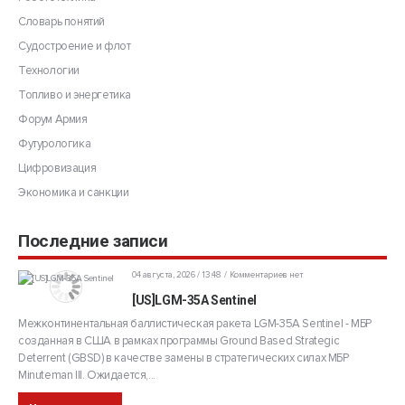
Словарь понятий
Судостроение и флот
Технологии
Топливо и энергетика
Форум Армия
Футурологика
Цифровизация
Экономика и санкции
Последние записи
04 августа, 2026 / 13:48
Комментариев нет
[US]LGM-35A Sentinel
Межконтинентальная баллистическая ракета LGM-35A Sentinel - МБР
созданная в США в рамках программы Ground Based Strategic
Deterrent (GBSD) в качестве замены в стратегических силах МБР
Minuteman III. Ожидается,...