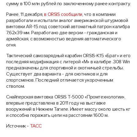
сумму в 100 млн рублей по заключенному ранее контракту.
Ранее, 11 декабря,
в ORSIS сообщили
, что в компании
разработали и испытали аналог американской штурмовой
винтовки AR-15 под советский автоматный патрон калибра
7,62х39 мм. Разработано две версии - гражданская и
армейская, с возможностью ведения автоматического
огня.
Тактический самозарядный карабин ORSIS-K15 «Брат» и его
последняя модификация с литерой «М» в калибре .308 Win
предназначены для спортивной и охотничьей стрельбы.
Существует два варианта - для охотников и для
спортсменов. Последний отличается укороченным
стволом.
Снайперская винтовка ORSIS Т-5000 «Промтехнологии»,
впервые представлена в 2011 году на выставке
вооружений в Нижнем Тагиле. Имеет массу около шесть кг
и способна поражать цели на расстоянии 1600 м.
Источник -
ТАСС