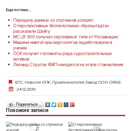
Еще по теме...
Передачу данных со спутников ускорят
О перспективных беспилотниках «Кронштадта»
рассказали Шойгу
МС-21-300 получил сертификат типа от Росавиации
Мишени-имитаторы вертолетов задействовали в
учении
ОСК получит госпакеты ряда судостроительных
активов
Леонид Стругов: КМП находится на этапе становления
ВТС
,
Новости ОПК
,
Промтехнология Завод ООО ORSIS
24.12.2019
Поделиться…
Похожие записи