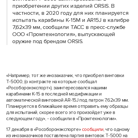
приобретении других изделий ORSIS. В
частности, в 2020 году для них планируется
испытать карабины K-15М и AR15J в калибре
7,62х39 мм, сообщили ТАСС в пресс-службе
ООО «Промтехнология», выпускающей
оружие под брендом ORSIS.
«Например, тот же инозаказчик, что приобрел винтовки
Т-5000, (о контракте на которые сообщал
«Рособоронэкспорт»), заинтересовался нашими
карабинами К-15 в последней модификации и
автоматической винтовкой AR-15J под патрон 7,62х39 мм.
Планируется в ближайшее время отправить ему образцы
для испытаний, скорее всего это произойдет уже в
следующем году», - сообщили в «Промтехнологии».
17 декабря в «Рособоронэкспорте»
сообщили
, что одному
из инозаказчиков поставлена партия винтовок Т-5000 на