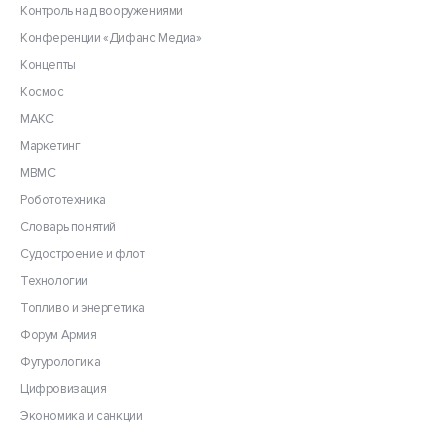
Контроль над вооружениями
Конференции «Дифанс Медиа»
Концепты
Космос
МАКС
Маркетинг
МВМС
Робототехника
Словарь понятий
Судостроение и флот
Технологии
Топливо и энергетика
Форум Армия
Футурологика
Цифровизация
Экономика и санкции