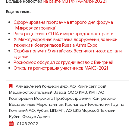
Больше новостей
на сайте МВТФ «АРМИЯ-2022»
Еще по теме...
Сформирована программа второго дня форума
“Микроэлектроника”
Риск рецессии в США и мире продолжает расти
XI Международная выставка вооружений, военной
техники и боеприпасов Russia Arms Expo
Сербия получит 9 китайских беспилотников: детали
сделки
Роскосмос обсудил сотрудничество с Венгрией
Открыта регистрация участников МАКС-2021
Алмаз-Антей Концерн ВКО, АО
,
Кингисеппский
Машиностроительный Завод, ООО КМЗ
,
КМП АО,
Корпорация Морского Приборостроения
,
Конгрессно-
Выставочные Мероприятия
,
Кронштадт-Технологии Группа
Компаний АО
,
Рубин, ЦКБ МТ, АО ЦКБ Морской Техники
Рубин
,
Форум Армия
01.08.2022