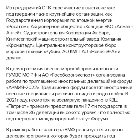
Из предприятий ОПК своё участие в выставке уже
подтвердили такие крупнейшие организации, как
Государственная корпорация по атомной энергии
«Росатом», Акционерное общество «Концерн ВКО «Алмаз -
Антей», Судостроительная Корпорация Ак Барс,
Кингисеппский машиностроительный завод, Компания
«Кронштадт», Центральное конструкторское бюро
морской техники «Рубин», АО КМП, АО «Новая ЭРА» и
другие.
В целях развития военно-морской промышленности
ГУМВС МО РФ и АО «Рособоронэкспорт» организована
работа по приглашению иностранных делегаций на форум
«АРМИЯ-2022». Традиционно форум посетят иностранные
военные специалисты различных видов и родов войск. В
2021 году, несмотря на всемирную пандемию, в КВЦ
«Патриот» приехали представители 117-ти государств, в
том числе 36 делегаций высокого уровня, что полностью
подтверждает международный статус Форума.
В рамках работы кластера ВМФ реализуется и научно-
деловая программа, которая будет проходить под