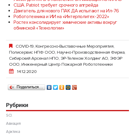
США. Patriot требует срочного апгрейда
Двигатель для нового ПАК ДА испытают на Ил-76
Робототехника и ИИ на «Интерполитех-2022»
Ростех консолидирует химические активы вокруг
обнинской «Технологии»
COVID-19
,
Конгрессно-Выставочные Мероприятия
,
Полисервис НПФ ООО, Научно-Производственная Фирма
,
Сибирский Арсенал НПО
,
ЭР-Телеком Холдинг АО
,
ЭФЭР
ООО, Инженерный Центр Пожарной Робототехники
14.12.2020
Поделиться…
Рубрики
SCI.
Авиация
Арктика