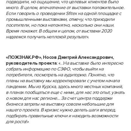
подводили, но ощущение, что целевых клиентов было
много. В целом, впечатление от выставки положительное.
Если говорить о проведении
Sfitex
на одной площадке с
промышленными выставками, отмечу, что приходили
посетители, но пока непонятно, насколько они наши.
Время покажет. В общем и целом, от выставки 2020
надеемся получить неплохой результат».
«ПОЖЗНАК.РФ», Носов Дмитрий Александрович,
руководитель проекта
: «…Н
а выставке было интересно
собрать информацию по СЗФО, чтобы выйти на
потребителя, посмотреть на аудиторию. Понятно, что
планы на выставку мы корректировали с учетом начала
пандемии. Мы из Курска, здесь много местных компаний,
в планах пообщаться еще с ними, для нас это опыт, узнать
о новом для нас регионе... За счет центра поддержи
бизнеса затраты на выставку совсем небольшие для
нашего проекта. В кризис нужно делать шаги вперед,
подбирать правильные ключи и находить возможности
для роста!»