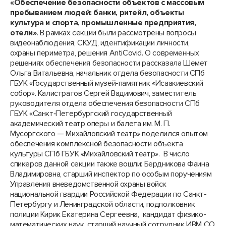
«Обеспечение безопасности объектов с массовым
пребыванием людей: банки, ритейл, объекты
культура и спорта, промышленные предприятия,
отели»
. В рамках секции были рассмотрены вопросы
видеонаблюдения, СКУД, идентификации личности,
охраны периметра, решения AntiCovid. О современных
решениях обеспечения безопасности рассказала Шемет
Ольга Витальевна, начальник отдела безопасности СПб
ГБУК «Государственный музей-памятник «Исаакиевский
собор». Калистратов Сергей Вадимович, заместитель
руководителя отдела обеспечения безопасности СПб
ГБУК «Санкт‑Петербургский государственный
академический театр оперы и балета им. М. П.
Мусоргского — Михайловский театр» поделился опытом
обеспечения комплексной безопасности объекта
культуры СПб ГБУК «Михайловский театр». В число
спикеров данной секции также вошли: Бердникова Фаина
Владимировна, старший инспектор по особым поручениям
Управления вневедомственной охраны войск
национальной гвардии Российской Федерации по Санкт-
Петербургу и Ленинградской области, подполковник
полиции Кирик Екатерина Сергеевна, кандидат физико-
математических наук, старший научный сотрудник ИВМ СО