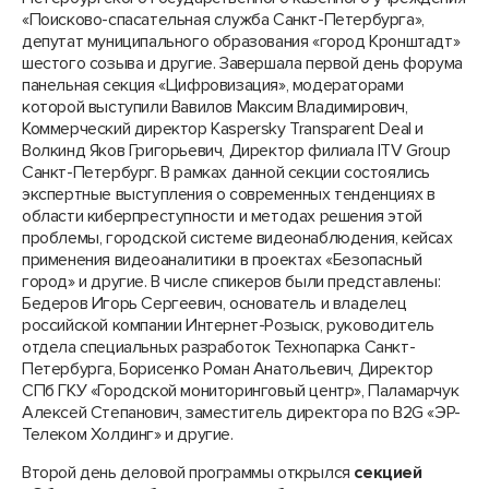
«Поисково-спасательная служба Санкт-Петербурга»,
депутат муниципального образования «город Кронштадт»
шестого созыва и другие. Завершала первой день форума
панельная секция «Цифровизация», модераторами
которой выступили Вавилов Максим Владимирович,
Коммерческий директор Kaspersky Transparent Deal и
Волкинд Яков Григорьевич, Директор филиала ITV Group
Санкт-Петербург. В рамках данной секции состоялись
экспертные выступления о современных тенденциях в
области киберпреступности и методах решения этой
проблемы, городской системе видеонаблюдения, кейсах
применения видеоаналитики в проектах «Безопасный
город» и другие. В числе спикеров были представлены:
Бедеров Игорь Сергеевич, основатель и владелец
российской компании Интернет-Розыск, руководитель
отдела специальных разработок Технопарка Санкт-
Петербурга, Борисенко Роман Анатольевич, Директор
СПб ГКУ «Городской мониторинговый центр», Паламарчук
Алексей Степанович, заместитель директора по B2G «ЭР-
Телеком Холдинг» и другие.
Второй день деловой программы открылся
секцией