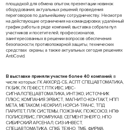
площадкой для обмена опытом, презентации новинок
оборудования, актуальных решений, проведения
переговоров по дальнейшему сотрудничеству. Несмотря
на действующие ограничения на командировки, удалённый
график работы в ряде компаний, выставка собрала пул
участников и посетителей, профессионалов,
заинтересованных в решении вопросов обеспечения
безопасности, противопожарной защиты, технических
средствах охраны, а также актуальных сегодня решениях
AntiCovid.
В выставке приняли участие более 40 компаний
, в
числе которых: ГК АККОРД-СБ, АСПТ СПЕЦАВТОМАТИКА,
ГК БИК, ГК ГЕФЕСТ, ПТК ИВС, ИВС-
СИГНАЛСПЕЦАВТОМАТИКА, ИНТЭКО, ИСТОЧНИК
ПЛЮС, КОМПАНИЯ ЭРВИСТ, МАГНИТО-КОНТАКТ, НПП
МЕТА, МЕТАКОМ, НЕОКРИЛ, НОРСИ-ТРАНС, ТПД
ПАРИТЕТ, ПЛК СИСТЕМЫ, ПОЖЗНАК, ПОЖСОЮЗ, НПФ
ПОЛИСЕРВИС, ПРОМРУКАВ, СЕГМЕНТЭНЕРГО, НПО
СИБИРСКИЙ АРСЕНАЛ, СИЗ-ИНВЕСТ,
СПЕЦАВТОМАТИКА, СПКБ ТЕХНО, ТМБ, ФИРМА