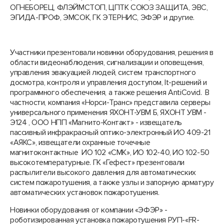
ОГНЕБОРЕЦ, ФЛЭЙМСТОП, ЦПТК СОЮЗ ЗАЩИТА, ЭВС,
ЭГИДА-ПРОФ, ЭМСОК, ГК ЭТЕРНИС, ЭФЭР и другие.
Участники презентовали новинки оборудования, решения в
области видеонаблюдения, сигнализации и оповещения,
управления эвакуацией людей, систем транспортного
досмотра, контроля и управления доступом, It-решений и
программного обеспечения, а также решения AntiCovid. В
частности, компания «Норси-Транс» представила серверы
универсального применения ЯХОНТ-УВМ Б, ЯХОНТ УВМ -
Э124 , ООО НПП «Магнито-Контакт» - извещатель
пассивный инфракрасный оптико-электронный ИО 409-21
«АЯКС», извещатели охранные точечные
магнитоконтактные ИО 102 «СМК», ИО 102-40, ИО 102-50
высокотемпературные. ГК «Гефест» презентовали
распылители высокого давления для автоматических
систем пожаротушения, а также узлы и запорную арматуру
автоматических установок пожаротушения.
Новинки оборудования от компании «ЭФЭР» -
роботизированная установка пожаротушения РУП-«FR-