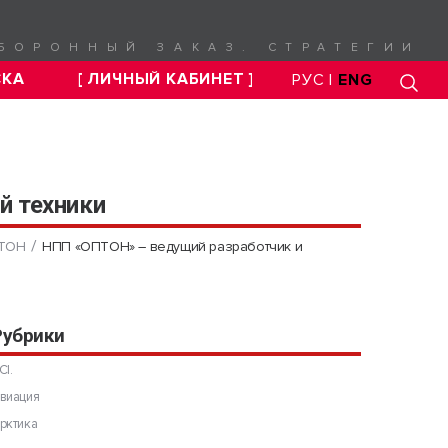
БОРОННЫЙ ЗАКАЗ. СТРАТЕГИИ
СКА
[ ЛИЧНЫЙ КАБИНЕТ ]
РУС |
ENG
й техники
ПТОН
НПП «ОПТОН» – ведущий разработчик и
Рубрики
CI.
виация
рктика