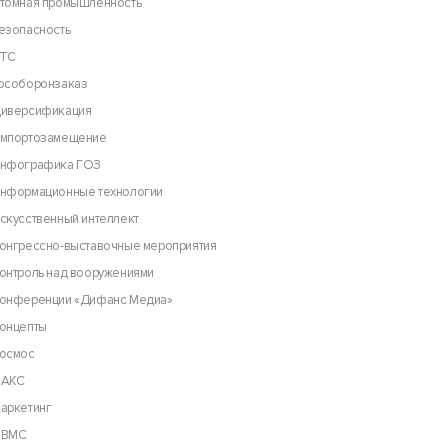
томная промышленность
езопасность
ТС
особоронзаказ
иверсификация
мпортозамещение
нфографика ГОЗ
нформационные технологии
скусственный интеллект
онгрессно-выставочные мероприятия
онтроль над вооружениями
онференции «Дифанс Медиа»
онцепты
осмос
АКС
аркетинг
ВМС