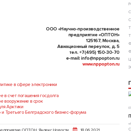
Р
С
С
Т
ООО «Научно-производственное
предприятие «ОПТОН»
Т
125167, Москва,
Ф
Авиационный переулок, д. 5
Ф
тел. +7(495) 150-30-70
e-mail: info@nppopton.ru
Ц
www.nppopton.ru
Э
литике в сфере электроники
е в счет погашения госдолга
е вооружение в срок
для Арктики
07
 и Третьего Белградского бизнес-форума
П
«
С
редприятие ОПТОН
,
Яндекс Новости
18.06.2021