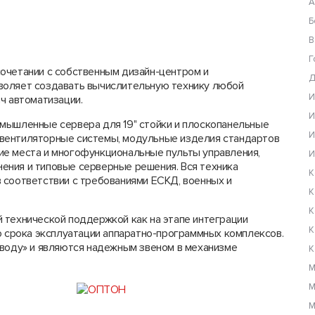
А
Б
В
Г
очетании с собственным дизайн-центром и
Д
воляет создавать вычислительную технику любой
И
ч автоматизации.
И
мышленные сервера для 19" стойки и плоскопанельные
И
вентиляторные системы, модульные изделия стандартов
ие места и многофункциональные пульты управления,
И
ения и типовые серверные решения. Вся техника
К
 соответствии с требованиями ЕСКД, военных и
К
К
 технической поддержкой как на этапе интеграции
К
о срока эксплуатации аппаратно-программных комплексов.
 воду» и являются надежным звеном в механизме
К
М
М
М