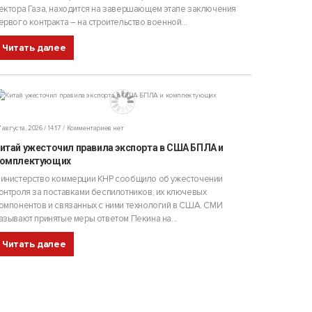
ектора Газа, находится на завершающем этапе заключения
ервого контракта – на строительство военной...
Читать далее
 августа, 2026 / 14:17
Комментариев нет
итай ужесточил правила экспорта в США БПЛА и
омплектующих
инистерство коммерции КНР сообщило об ужесточении
онтроля за поставками беспилотников, их ключевых
омпонентов и связанных с ними технологий в США. СМИ
азывают принятые меры ответом Пекина на...
Читать далее