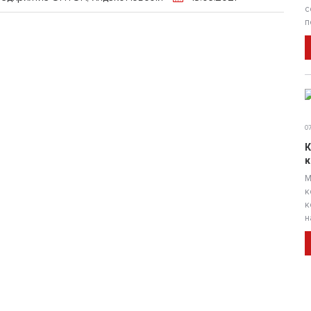
с
п
07
К
к
М
к
к
н