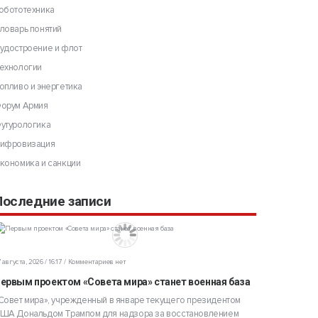
обототехника
ловарь понятий
удостроение и флот
ехнологии
опливо и энергетика
орум Армия
утурологика
ифровизация
кономика и санкции
Последние записи
 августа, 2026 / 16:17
Комментариев нет
ервым проектом «Совета мира» станет военная база
Совет мира», учрежденный в январе текущего президентом
ША Дональдом Трампом для надзора за восстановлением