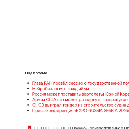
Еще по теме...
Глава РАН провёл сессию о государственной по
Нейробиология в каждый ум
Россия может поставить вертолеты Южной Коре
Армия США не сможет развернуть гиперзвуково
СНСЗ выиграл тендер на строительство судна 
Пресс-конференция «EXPO-RUSSIA SERBIA 2016»
ОПТОН, НПП, ООО Научно-Производственное П