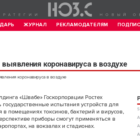
ТРАТЕГИИ
НОВЫЙ О
ДАРЬ
ЖУРНАЛ
РЕКЛАМОДАТЕЛЯМ
ПОДПИ
 выявления коронавируса в воздухе
ыявления коронавируса в воздухе
олдинга «Швабе» Госкорпорации Ростех
ь государственные испытания устройств для
S
 в помещениях токсинов, бактерий и вирусов,
А
 перспективе приборы смогут применяться в
ропортах, на вокзалах и стадионах.
А
А