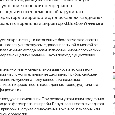
рудование позволит непрерывно
С
 среды и своевременно обнаруживать
С
рактера в аэропортах, на вокзалах, стадионах
Т
сказал генеральный директор «Швабе»
Алексей
Т
Ф
ует микрочастицы и патогенные биологические агенты
Ф
атывается ультразвуком с дополнительной очисткой от
Ц
независимых метода: мультиплексный иммунологический
Э
имеразной цепной реакции. Такой подход существенно
 иммуночипа – специальной диагностической тест-
нами и вспомогательными веществами. Прибор снабжен
жение иммуночипа, полученное с их помощью,
енивает корректность проведенных процедур, наличие
фицирует их.
07
П
 воздуха в помещении. При резком увеличении предельно
«
роцесс формирования пробы. Результаты теста выводятся
С
приборы. В случае обнаружения токсинов, бактерий или
с
рной обработки.