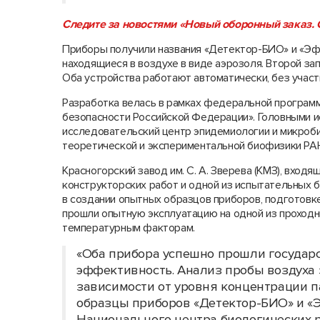
Следите за новостями «Новый
оборонн
ый
заказ. 
Приборы получили названия «Детектор-БИО» и «Эфи
находящиеся в воздухе в виде аэрозоля. Второй за
Оба устройства работают автоматически, без участ
Разработка велась в рамках федеральной программ
безопасности Российской Федерации». Головными 
исследовательский центр эпидемиологии и микробио
теоретической и экспериментальной биофизики РА
Красногорский завод им. С. А. Зверева (КМЗ), вход
конструкторских работ и одной из испытательных 
в создании опытных образцов приборов, подготовк
прошли опытную эксплуатацию на одной из проходны
температурным факторам.
«Оба прибора успешно прошли государ
эффективность. Анализ пробы воздуха з
зависимости от уровня концентрации п
образцы приборов «Детектор-БИО» и «
Национального центра биологических р