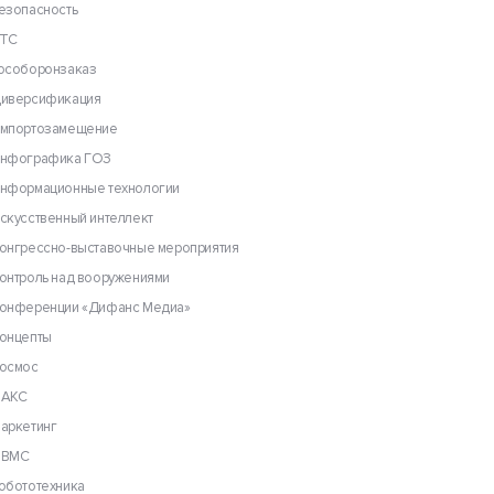
езопасность
ТС
особоронзаказ
иверсификация
мпортозамещение
нфографика ГОЗ
нформационные технологии
скусственный интеллект
онгрессно-выставочные мероприятия
онтроль над вооружениями
онференции «Дифанс Медиа»
онцепты
осмос
АКС
аркетинг
ВМС
обототехника