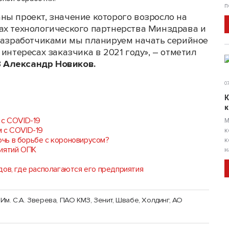
п
ны проект, значение которого возросло на
ах технологического партнерства Минздрава и
 разработчиками мы планируем начать серийное
интересах заказчика в 2021 году», – отметил
З
Александр Новиков.
07
К
к
 с COVID-19
М
 с COVID-19
к
чь в борьбе с короновирусом?
к
риятий ОПК
н
дов, где располагаются его предприятия
Им. С.А. Зверева, ПАО КМЗ, Зенит
,
Швабе, Холдинг, АО