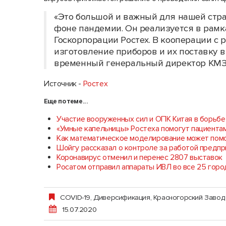
«Это большой и важный для нашей стра
фоне пандемии. Он реализуется в рамк
Госкорпорации Ростех. В кооперации с
изготовление приборов и их поставку в 
временный генеральный директор КМ
Источник -
Ростех
Еще по теме...
Участие вооруженных сил и ОПК Китая в борьбе
«Умные капельницы» Ростеха помогут пациентам
Как математическое моделирование может помо
Шойгу рассказал о контроле за работой предп
Коронавирус отменил и перенес 2807 выставок
Росатом отправил аппараты ИВЛ во все 25 горо
COVID-19
,
Диверсификация
,
Красногорский Завод 
15.07.2020