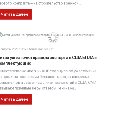
ервого контракта – на строительство военной...
Читать далее
 августа, 2026 / 14:17
Комментариев нет
итай ужесточил правила экспорта в США БПЛА и
омплектующих
инистерство коммерции КНР сообщило об ужесточении
онтроля за поставками беспилотников, их ключевых
омпонентов и связанных с ними технологий в США. СМИ
азывают принятые меры ответом Пекина на...
Читать далее