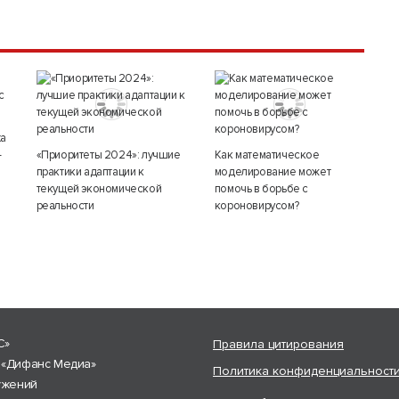
ха
-
«Приоритеты 2024»: лучшие
Как математическое
практики адаптации к
моделирование может
текущей экономической
помочь в борьбе с
реальности
короновирусом?
С»
Правила цитирования
 «Дифанс Медиа»
Политика конфиденциальност
ужений