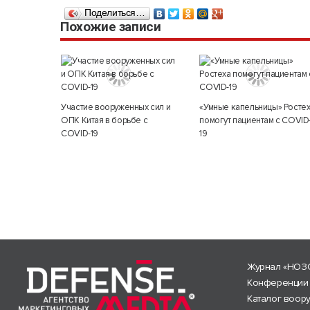
Поделиться…
Похожие записи
Участие вооруженных сил и
«Умные капельницы» Росте
ОПК Китая в борьбе с
помогут пациентам с COVID
COVID-19
19
Журнал «НОЗ
Конференции
Каталог воор