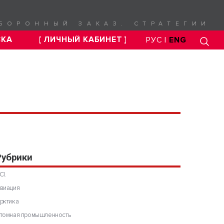
БОРОННЫЙ ЗАКАЗ. СТРАТЕГИИ
СКА
[ ЛИЧНЫЙ КАБИНЕТ ]
РУС |
ENG
Рубрики
CI.
виация
рктика
томная промышленность