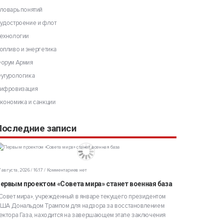
ловарь понятий
удостроение и флот
ехнологии
опливо и энергетика
орум Армия
утурологика
ифровизация
кономика и санкции
Последние записи
 августа, 2026 / 16:17
Комментариев нет
ервым проектом «Совета мира» станет военная база
Совет мира», учрежденный в январе текущего президентом
ША Дональдом Трампом для надзора за восстановлением
ектора Газа, находится на завершающем этапе заключения