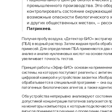
промышленного производства. Это обо
контролировать состояние окружающей
возможные опасности биологического ха
и других общественных местах», – рас
Патрикеев.
Получая пробу воздуха, «Детектор-БИО» экстрагир
(ПБА) в водный раствор. Затем жидкая проба обраб
примесей. Для определения ПБА применяются два 
анализ и анализ нуклеиновых кислот на основе пол
увеличивает точность тестов.
Принцип работы «Эфир-БИО» основан на применении
системы, на которую поступают реагенты с антиге
цифровой камерой и устройством засветки. Изобра
обрабатывается в специальной программе – она оц
патогенных биологических агентов, а также иденти
Оба устройства непрерывно анализируют состояние
допустимой концентрации патогенов запускается п
на мониторы компьютера, к которым подключаются 
вирусов принимается решение о проведении санита