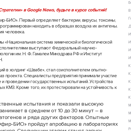
Б
Стратегии» в Google News, будьте в курсе событий!
В
Г
р-БИО». Первый определяет бактерии, вирусы, токсины,
программирован находить в образцах воздуха их антигены.
Д
ия человека.
И
ы «Национальная система химической и биологической
И
исполнителями выступают Федеральный научно-
И
логии им. Н. Ф. Гамалеи Минздрава РФ и Институт
И
Н.
К
ящий в холдинг «Швабе», стал соисполнителем опытно-
К
баз проекта. Специалисты предприятия принимали участие
е и проведении государственных испытаний. Устройства
К
х КМЗ. Кроме того, их протестировали на устойчивость к
К
К
ственные испытания и показали высокую
М
анимает в среднем от 10 до 30 минут – в
М
атогенов и ряда других факторов. Опытные
М
Эфир-БИО» пройдут апробацию в лабораториях
Р
исков. Следующим этапом станет запуск