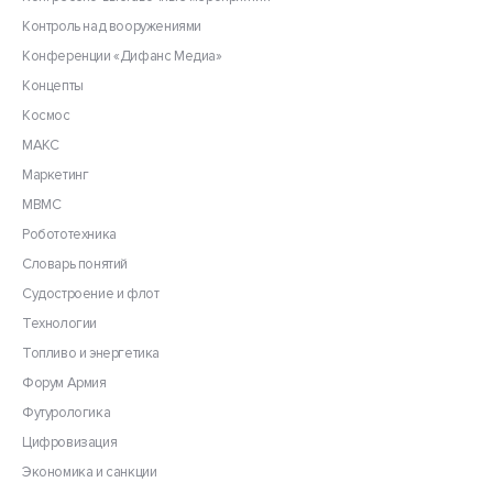
Контроль над вооружениями
Конференции «Дифанс Медиа»
Концепты
Космос
МАКС
Маркетинг
МВМС
Робототехника
Словарь понятий
Судостроение и флот
Технологии
Топливо и энергетика
Форум Армия
Футурологика
Цифровизация
Экономика и санкции