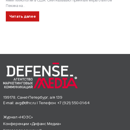
ними технологий в США. СМИ называют принятые меры ответом
Пекина на...
Читать далее
199178, Санкт-Петербург, а/я 139
E-mail:
avg@dfnc.ru
| Телефон:
+7 (921) 550-01-64
Журнал «НОЗС»
Конференции «Дифанс Медиа»