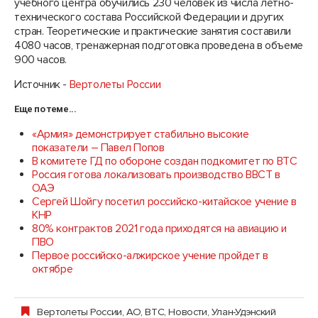
учебного центра обучились 230 человек из числа летно-
технического состава Российской Федерации и других
стран. Теоретические и практические занятия составили
4080 часов, тренажерная подготовка проведена в объеме
900 часов.
Источник -
Вертолеты России
Еще по теме...
«Армия» демонстрирует стабильно высокие
показатели – Павел Попов
В комитете ГД по обороне создан подкомитет по ВТС
Россия готова локализовать производство ВВСТ в
ОАЭ
Сергей Шойгу посетил российско-китайское учение в
КНР
80% контрактов 2021 года приходятся на авиацию и
ПВО
Первое российско-алжирское учение пройдет в
октябре
Вертолеты России, АО
,
ВТС
,
Новости
,
Улан-Удэнский