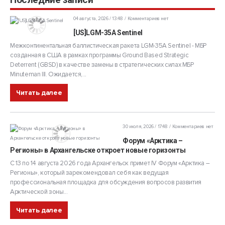
04 августа, 2026 / 13:48
Комментариев нет
[US]LGM-35A Sentinel
Межконтинентальная баллистическая ракета LGM-35A Sentinel - МБР
созданная в США в рамках программы Ground Based Strategic
Deterrent (GBSD) в качестве замены в стратегических силах МБР
Minuteman III. Ожидается,...
Читать далее
30 июля, 2026 / 17:48
Комментариев нет
Форум «Арктика –
Регионы» в Архангельске откроет новые горизонты
С 13 по 14 августа 2026 года Архангельск примет IV Форум «Арктика –
Регионы», который зарекомендовал себя как ведущая
профессиональная площадка для обсуждения вопросов развития
Арктической зоны...
Читать далее