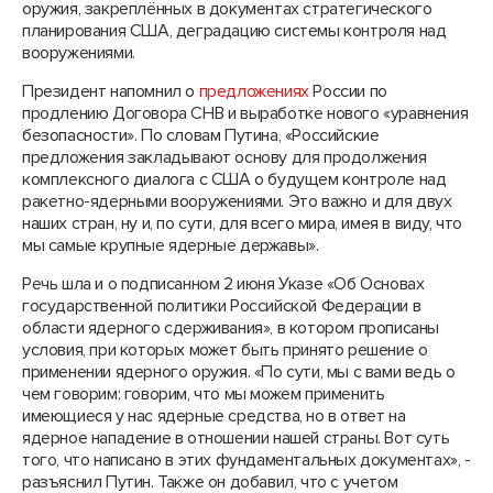
оружия, закреплённых в документах стратегического
планирования США, деградацию системы контроля над
вооружениями.
Президент напомнил о
предложениях
России по
продлению Договора СНВ и выработке нового «уравнения
безопасности». По словам Путина, «Российские
предложения закладывают основу для продолжения
комплексного диалога с США о будущем контроле над
ракетно-ядерными вооружениями. Это важно и для двух
наших стран, ну и, по сути, для всего мира, имея в виду, что
мы самые крупные ядерные державы».
Речь шла и о подписанном 2 июня Указе «Об Основах
государственной политики Российской Федерации в
области ядерного сдерживания», в котором прописаны
условия, при которых может быть принято решение о
применении ядерного оружия. «По сути, мы с вами ведь о
чем говорим: говорим, что мы можем применить
имеющиеся у нас ядерные средства, но в ответ на
ядерное нападение в отношении нашей страны. Вот суть
того, что написано в этих фундаментальных документах», -
разъяснил Путин. Также он добавил, что с учетом