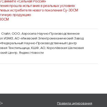
 Саммите «Сильная Россия»
ления прошла испытания в реальных условиях
левых истребителя нового поколения Су-30СМ
огичную продукцию
-30СМ
 Стайл, ООО
,
Аэросила Научно-Производственное
ол ИЭМЗ, АО «Ижевский Электромеханический Завод
«Федеральный Научно-Производственный Центр
овая Текстильщица, КШФ, АО, Королёвская Шелковая
ский Центр
,
Яндекс Новости
С»
Правила цитирования