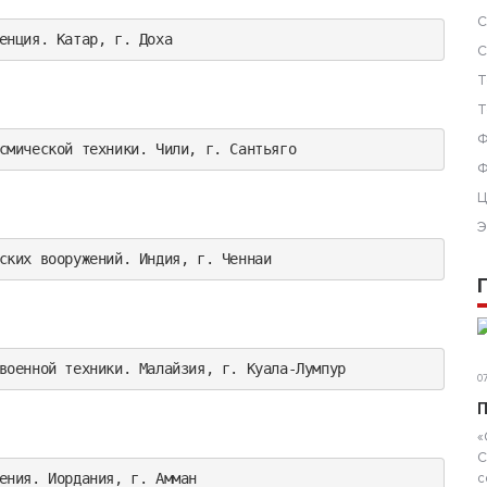
С
енция. Катар, г. Доха
С
Т
Т
Ф
смической техники. Чили, г. Сантьяго
Ф
Ц
Э
ских вооружений. Индия, г. Ченнаи
военной техники. Малайзия, г. Куала-Лумпур
07
П
«
С
ения. Иордания, г. Амман
с