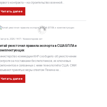
ервого контракта – на строительство военной...
Читать далее
 августа, 2026 / 14:17
Комментариев нет
итай ужесточил правила экспорта в США БПЛА и
омплектующих
инистерство коммерции КНР сообщило об ужесточении
онтроля за поставками беспилотников, их ключевых
омпонентов и связанных с ними технологий в США. СМИ
азывают принятые меры ответом Пекина на...
Читать далее