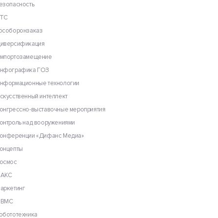
езопасность
ТС
особоронзаказ
иверсификация
мпортозамещение
нфографика ГОЗ
нформационные технологии
скусственный интеллект
онгрессно-выставочные мероприятия
онтроль над вооружениями
онференции «Дифанс Медиа»
онцепты
осмос
АКС
аркетинг
ВМС
обототехника