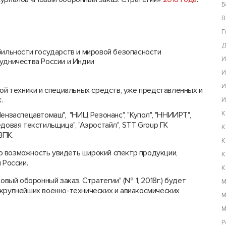
Б
В
Г
Д
ильности государств и мировой безопасности
И
удничества России и Индии
И
И
ой техники и специальных средств, уже представленных и
.
И
К
ензаспецавтомаш", "НИЦ Резонанс", "Купол", "ННИИРТ",
довая текстильщица", "Аэростайл", STT Group ГК
К
 ВПК.
К
 возможность увидеть широкий спектр продукции,
К
 России.
К
овый оборонный заказ. Стратегии" (№ 1, 2018г.) будет
М
крупнейших военно-технических и авиакосмических
М
М
Р