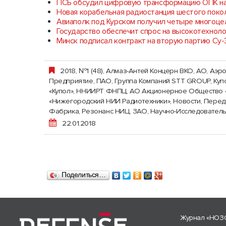
ПСБ обсудил цифровую трансформацию ОПК на
Новая корабельная радиостанция шестого поко
Авиаполк под Курском получил четыре многоце
Государство обеспечит спрос на высокотехнол
Минск подписал контракт на вторую партию Су
2018, №1 (48)
,
Алмаз-Антей Концерн ВКО, АО
,
Аэро
Предприятие, ПАО
,
Группа Компаний STT GROUP
,
Куп
«Купол»
,
ННИИРТ ФНПЦ, АО Акционерное Общество 
«Нижегородский НИИ Радиотехники»
,
Новости
,
Перед
Фабрика
,
Резонанс НИЦ, ЗАО, Научно-Исследователь
22.01.2018
Поделиться…
Журнал «НОЗ