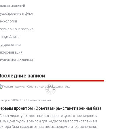
ловарь понятий
удостроение и флот
ехнологии
опливо и энергетика
орум Армия
утурологика
ифровизация
кономика и санкции
Последние записи
 августа, 2026 / 16:17
Комментариев нет
ервым проектом «Совета мира» станет военная база
Совет мира», учрежденный в январе текущего президентом
ША Дональдом Трампом для надзора за восстановлением
ектора Газа, находится на завершающем этапе заключения