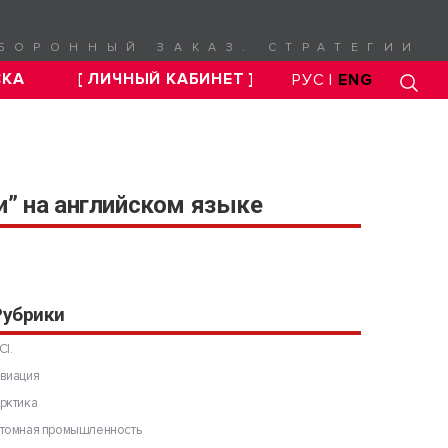
БОРОННЫЙ ЗАКАЗ. СТРАТЕГИИ
СКА
[ ЛИЧНЫЙ КАБИНЕТ ]
РУС |
ENG
и” на английском языке
Рубрики
CI.
виация
рктика
томная промышленность