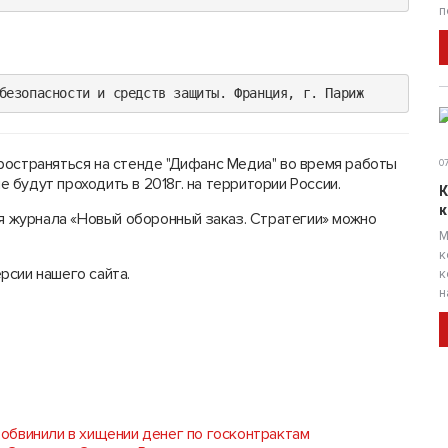
п
безопасности и средств защиты. Франция, г. Париж
ространяться на стенде "Дифанс Медиа" во время работы
07
будут проходить в 2018г. на территории России.
К
к
ия журнала «Новый оборонный заказ. Стратегии» можно
М
к
рсии нашего сайта.
к
н
обвинили в хищении денег по госконтрактам