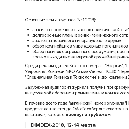
Основные темы журнала (№1 2018):
анализ современных вызовов политической стаб
долгосрочные планы военно-технического сотр
эволюция новейшего гиперзвукового оружия
обзор крупнейших в мире ядерных потенциалов
обзор новинок современного вооружения, военн
только выходящих на мировой оружейный рынок
Среди рекламодателей этого номера - "Энергия", "П
"Аэросила", Концерн "ВКО Алмаз-Антей", "КШФ "Пере
"Специальная Техника и Технологии" и др. компании
Зарубежная аудитория журнала получит прекрасную
выпускаемой оборонно-промышленным комплексом
В течение всего года "английский" номер журнала "Н
представлен на стенде ОА «Рособоронэкспорт» на 
выставках, которые
пройдут за рубежом
:
DIMDEX-2018, 12-14 марта