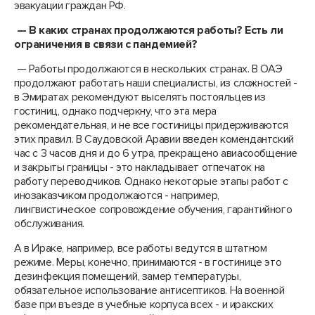
эвакуации граждан РФ.
— В каких странах продолжаются работы?
Есть ли
ограничения в связи с пандемией?
— Работы продолжаются в нескольких странах. В ОАЭ
продолжают работать наши специалисты, из сложностей -
в Эмиратах рекомендуют выселять постояльцев из
гостиниц, однако подчеркну, что эта мера
рекомендательная, и не все гостиницы придерживаются
этих правил. В Саудовской Аравии введен комендантский
час с 3 часов дня и до 6 утра, прекращено авиасообщение
и закрыты границы - это накладывает отпечаток на
работу переводчиков. Однако некоторые этапы работ с
инозаказчиком продолжаются - например,
лингвистическое сопровождение обучения, гарантийного
обслуживания.
А в Ираке, например, все работы ведутся в штатном
режиме. Меры, конечно, принимаются - в гостинице это
дезинфекция помещений, замер температуры,
обязательное использование антисептиков. На военной
базе при въезде в учебные корпуса всех - и иракских