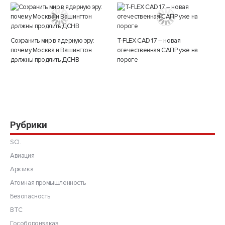
Сохранить мир в ядерную эру:
T-FLEX CAD 17 – новая
почему Москва и Вашингтон
отечественная САПР уже на
должны продлить ДСНВ
пороге
Рубрики
SCI.
Авиация
Арктика
Атомная промышленность
Безопасность
ВТС
Гособоронзаказ