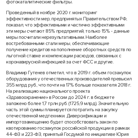
фотокаталитические фильтры.
Проведенный в ноябре 2020 г. мониторинг
эффективности мер, предпринятых Правительством РФ,
показал, что эффективными и частично эффективными
эти меры считают 85% предприятий, только 15% - данные
меры посчитали нерезультативными. Наиболее
востребованными стали меры, обеспечивающие
получение кредитов на пополнение оборотных средств по
льготной ставке и компенсации расходов, связанных с
коронавирусной инфекцией за счет ФСС и другие.
Владимир Гутенев отметил, что в 2019 г. объем госзакупок
оборудования у отечественных производителей превысил
355 млрд руб., что почти на 17% больше показателя 2018 г.
На реализацию национального проекта
«Здравоохранение» в России до 2024 г. в бюджете
заложено более 1,7 трлн руб. (1725,9 млрд). Значительную
часть этой суммы планируется потратить на закупку
отечественной медтехники. Диверсификации и
импортозамещению будет способствовать закон по
квотированию госзакупок российской продукции в рамках
44-ФЗ и 223-ФЗ, принятый Госдумой по инициативе Юрия