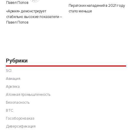
Пиратских нападений в 2021 году
«Армия» демонстрирует
стало меньше
стабильно высокие показатели –
Павел Попов
Рубрики
SCI.
Авиация
Арктика
Атомная промышленность
Безопасность
ВТС
Гособоронзаказ
Диверсификация