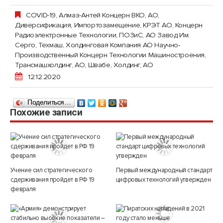
COVID-19
,
Алмаз-Антей Концерн ВКО, АО
,
Диверсификация
,
Импортозамещение
,
КРЭТ АО, Концерн
Радиоэлектронные Технологии
,
ПОЗиС, АО Завод Им.
Серго
,
Техмаш, Холдинговая Компания АО Научно-
Производственный Концерн Технологии Машиностроения
,
Трансмашхолдинг, АО
,
Швабе, Холдинг, АО
12.12.2020
Поделиться…
Похожие записи
Учение сил стратегического
Первый международный стандарт
сдерживания пройдет в РФ 19
цифровых технологий утвержден
февраля