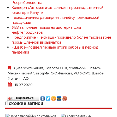
Росрыболовства
Концерн «Автоматика» создает производственный
кластер в Калуге
Технодинамика расширяет линейку гражданской
продукции
УВЗ выполняет заказ на цистерны для
нефтепродуктов
Предприятие «Техмаша» произвело более тысячи тонн
промышленной взрывчатки
«Швабе» подвел первые итоги работы в период
пандемии
Диверсификация
,
Новости ОПК
,
Уральский Оптико-
Механический Завод Им. Э.С.Яламова, АО УОМЗ
,
Швабе,
Холдинг, АО
13.07.2020
Поделиться…
Похожие записи