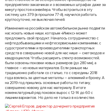
предприятиях-заказчиках и о возможных штрафах даже за
минуту простоя конвейера. Чтобы встроиться в эту
систему, цех 379 (в прошлом 77-й), научился работать
круглосуточно, не выключая печей.
Изменения на российском автомобильном рынке подвигли
нас искать новые ниши, которым «Имекс» может
предложить свой продукт. Началось сотрудничество с
нефтедобывающими и нефтесервисными компаниями, с
судостроителями и производителями транспортных
средств в совершенно новой для нас нише – снегоходов и
квадроциклов. Чтобы расширить спектр возможностей,
были освоены поковки новых размеров (до 280 мм), а
главное – из новых материалов. Если раньше мы
традиционно работали со сталью, то с середины 2018
года взялись за цветные металлы – алюминий и бронзу. А
на 2019 год пришлись основные работы по титану,
совершенно новому для нас материалу. В итоге
номенклатурный ряд поковок вырос с 12-14 до 60 с
лишним вариантов. Но дело не только в количестве.