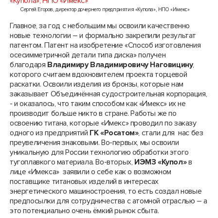
Сергей Егоров, директор дочернего предприятия «Купола», НПО «Имекс»
Главное, за год с небольшим мы освоили качественно
новые технологии – и формально закрепили результат
патентом. Патент на изобретение «Способ изготовления
осесимметричной детали типа диска» получен
благодаря
Владимиру Владимировичу Наговицину
,
которого считаем вдохновителем проекта торцевой
раскатки. Освоили изделия из бронзы, которые нам
заказывает Объединённая судостроительная корпорация,
- и оказалось, что таким способом как «Имекс» их не
производит больше никто в стране. Работы же по
освоению титана, которые «Имекс» проводил по заказу
одного из предприятий
ГК «Росатом»
, стали для нас без
преувеличения знаковыми. Во-первых, мы освоили
уникальную для России технологию обработки этого
тугоплавкого материала. Во-вторых,
ИЭМЗ «Купол»
в
лице «Имекса» заявили о себе как о возможном
поставщике титановых изделий в интересах
энергетического машиностроения, то есть создал новые
предпосылки для сотрудничества с атомной отраслью – а
это потенциально очень ёмкий рынок сбыта.