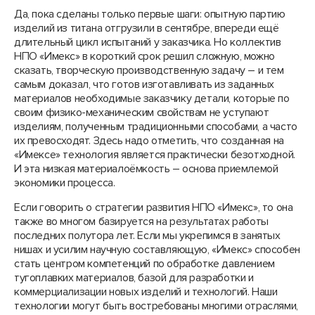
Да, пока сделаны только первые шаги: опытную партию
изделий из титана отгрузили в сентябре, впереди ещё
длительный цикл испытаний у заказчика. Но коллектив
НПО «Имекс» в короткий срок решил сложную, можно
сказать, творческую производственную задачу – и тем
самым доказал, что готов изготавливать из заданных
материалов необходимые заказчику детали, которые по
своим физико-механическим свойствам не уступают
изделиям, полученным традиционными способами, а часто
их превосходят. Здесь надо отметить, что созданная на
«Имексе» технология является практически безотходной.
И эта низкая материалоёмкость – основа приемлемой
экономики процесса.
Если говорить о стратегии развития НПО «Имекс», то она
также во многом базируется на результатах работы
последних полутора лет. Если мы укрепимся в занятых
нишах и усилим научную составляющую, «Имекс» способен
стать центром компетенций по обработке давлением
тугоплавких материалов, базой для разработки и
коммерциализации новых изделий и технологий. Наши
технологии могут быть востребованы многими отраслями,