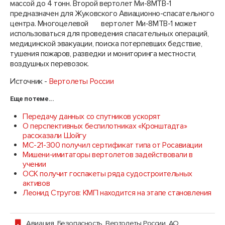
массой до 4 тонн. Второй вертолет Ми-8МТВ-1
предназначен для Жуковского Авиационно-спасательного
центра. Многоцелевой вертолет Ми-8МТВ-1 может
использоваться для проведения спасательных операций,
медицинской эвакуации, поиска потерпевших бедствие,
тушения пожаров, разведки и мониторинга местности,
воздушных перевозок.
Источник -
Вертолеты России
Еще по теме...
Передачу данных со спутников ускорят
О перспективных беспилотниках «Кронштадта»
рассказали Шойгу
МС-21-300 получил сертификат типа от Росавиации
Мишени-имитаторы вертолетов задействовали в
учении
ОСК получит госпакеты ряда судостроительных
активов
Леонид Стругов: КМП находится на этапе становления
Авиация
,
Безопасность
,
Вертолеты России, АО
,