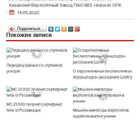
Казанский Вертолётный Завод, ПАО КВЗ
,
Новости ОПК
14.05.2020
Поделиться…
Похожие записи
Передачу данных со спутников
ускорят
О перспективных беспилотниках
«Кронштадта» рассказали Шойгу
МС-21-300 получил сертификат
типа от Росавиации
Мишени-имитаторы вертолетов
задействовали в учении