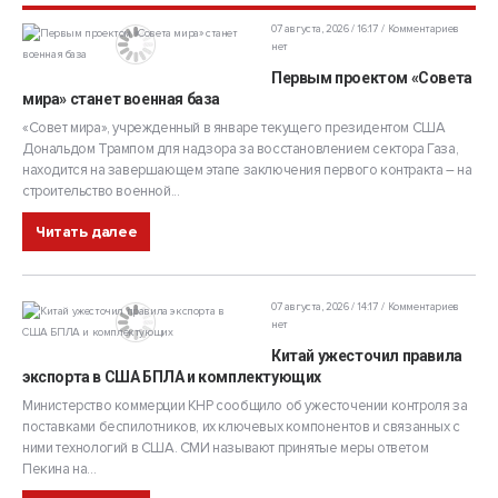
07 августа, 2026 / 16:17
Комментариев
нет
Первым проектом «Совета
мира» станет военная база
«Совет мира», учрежденный в январе текущего президентом США
Дональдом Трампом для надзора за восстановлением сектора Газа,
находится на завершающем этапе заключения первого контракта – на
строительство военной...
Читать далее
07 августа, 2026 / 14:17
Комментариев
нет
Китай ужесточил правила
экспорта в США БПЛА и комплектующих
Министерство коммерции КНР сообщило об ужесточении контроля за
поставками беспилотников, их ключевых компонентов и связанных с
ними технологий в США. СМИ называют принятые меры ответом
Пекина на...