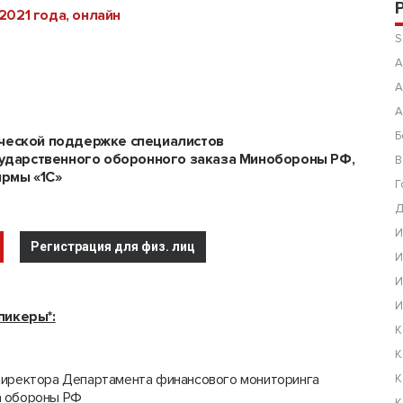
2021 года, онлайн
S
А
А
А
Б
ической поддержке специалистов
ударственного оборонного заказа Минобороны РФ,
В
рмы «1С»
Г
Д
И
Регистрация для физ. лиц
И
И
И
пикеры*:
К
К
директора Департамента финансового мониторинга
К
а обороны РФ