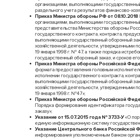
организациями, выполняющими государственный
раздельного учета результатов финансово-хоз
Приказ Министра обороны РФ от 08.10.201
организациями, выполняющими государственный
представительства Министерства обороны Росс
государственного контракта, контракта, преду
выполняющими государственный оборонный зака
хозяйственной деятельности, утвержденными п
19 января 1998 г. № 47, а также порядка истреб
государственный оборонный заказ, и сроков его
Приказ Министра обороны Российской Феде
формата предоставления головным исполнителе
исполнении государственного контракта, контр
выполняющими государственный оборонный зака
хозяйственной деятельности, утвержденными п
19 января 1998 г. №47»;
Приказ Министра обороны Российской Федер
Порядка формирования идентификатора госуда
заказу»;
Указание от 15.07.2015 года № 3733-У
«О пор
единую информационную систему государственн
Указание Центрального банка Российской Ф
информирования уполномоченным банком органа