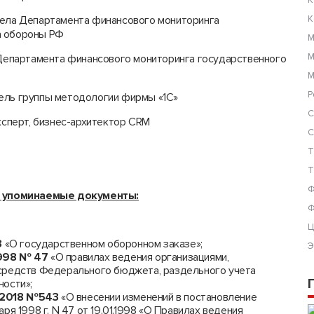
К
дела Департамента финансового мониторинга
К
а обороны РФ
М
М
Департамента финансового мониторинга государственного
М
Р
ель группы методологии фирмы «1С»
С
ксперт, бизнес-архитектор СRМ
С
Т
Т
Ф
 упоминаемые документы:
Ф
Ц
З
«О государственном оборонном заказе»;
Э
1998 № 47
«О правилах ведения организациями,
средств Федерального бюджета, раздельного учета
ности»;
5.2018 №543
«О внесении изменений в постановление
я 1998 г. N 47 от 19.01.1998 «О Правилах ведения