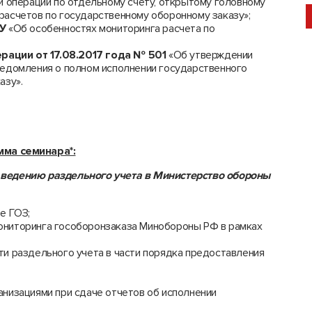
й операции по отдельному счету, открытому головному
расчетов по государственному оборонному заказу»;
-У
«Об особенностях мониторинга расчета по
ации от 17.08.2017 года № 501
«Об утверждении
ведомления о полном исполнении государственного
азу».
ма семинара*:
о ведению раздельного учета в Министерство обороны
е ГОЗ;
ониторинга гособоронзаказа Минобороны РФ в рамках
и раздельного учета в части порядка предоставления
низациями при сдаче отчетов об исполнении