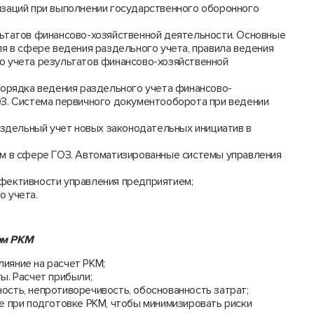
изаций при выполнении государственного оборонного
льтатов финансово-хозяйственной деятельности. Основные
ля в сфере ведения раздельного учета, правила ведения
о учета результатов финансово-хозяйственной
порядка ведения раздельного учета финансово-
ОЗ. Система первичного документооборота при ведении
раздельный учет новых законодательных инициатив в
ам в сфере ГОЗ. Автоматизированные системы управления
фективности управления предприятием;
о учета.
орм РКМ
лияние на расчет РКМ;
ы. Расчет прибыли;
сть, непротиворечивость, обоснованность затрат;
е при подготовке РКМ, чтобы минимизировать риски