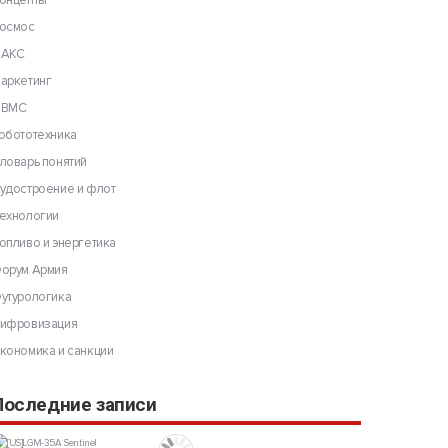
онцепты
осмос
АКС
аркетинг
ВМС
обототехника
ловарь понятий
удостроение и флот
ехнологии
опливо и энергетика
орум Армия
утурологика
ифровизация
кономика и санкции
Последние записи