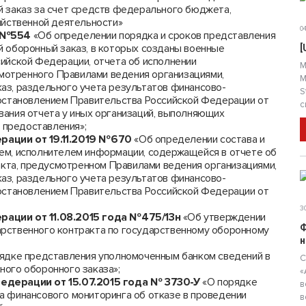
 заказ за счет средств федерального бюджета,
яйственной деятельности»
04
8 №554
«Об определении порядка и сроков представления
 оборонный заказ, в которых созданы военные
[
ийской Федерации, отчета об исполнении
М
смотренного Правилами ведения организациями,
М
з, раздельного учета результатов финансово-
S
остановлением Правительства Российской Федерации от
с
ования отчета у иных организаций, выполняющих
 предоставления»;
рации от 19.11.2019 №670
«Об определении состава и
м, исполнителем информации, содержащейся в отчете об
акта, предусмотренном Правилами ведения организациями,
з, раздельного учета результатов финансово-
остановлением Правительства Российской Федерации от
30
ации от 11.08.2015 года №475/13н
«Об утверждении
Ф
рственного контракта по государственному оборонному
н
ядке представления уполномоченным банком сведений в
С
ого оборонного заказа»;
«
едерации от 15.07.2015 года № 3730-У
«О порядке
в
 финансового мониторинга об отказе в проведении
в