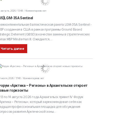
 августа, 2026 / 13:48
Комментариев нет
US]LGM-35A Sentinel
ежконтинентальная баллистическая ракета LGM-35A Sentinel -
БР созданная в США в рамках программы Ground Based
trategic Deterrent (GBSD) в качестве замены в стратегических
илах МБР Minuteman III. Ожидается,...
Читать далее
 июля, 2026 / 17:48
Комментариев нет
орум «Арктика – Регионы» в Архангельске откроет
овые горизонты
 13 по 14 августа 2026 года Архангельск примет IV Форум
Арктика – Регионы», который зарекомендовал себя как
едущая профессиональная площадка для обсуждения
опросов развития Арктической зоны...