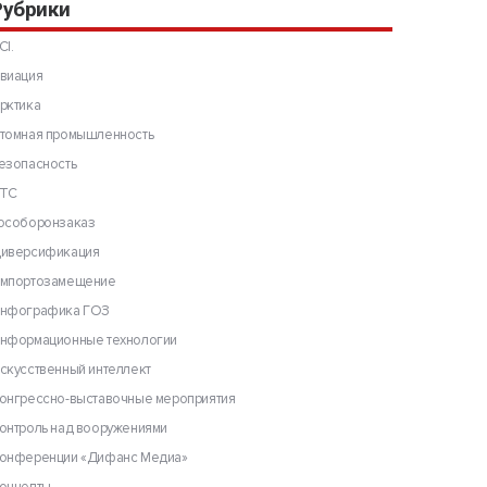
Рубрики
CI.
виация
рктика
томная промышленность
езопасность
ТС
особоронзаказ
иверсификация
мпортозамещение
нфографика ГОЗ
нформационные технологии
скусственный интеллект
онгрессно-выставочные мероприятия
онтроль над вооружениями
онференции «Дифанс Медиа»