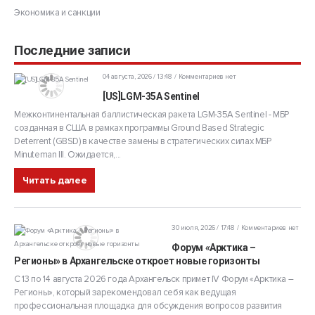
Экономика и санкции
Последние записи
04 августа, 2026 / 13:48
Комментариев нет
[US]LGM-35A Sentinel
Межконтинентальная баллистическая ракета LGM-35A Sentinel - МБР
созданная в США в рамках программы Ground Based Strategic
Deterrent (GBSD) в качестве замены в стратегических силах МБР
Minuteman III. Ожидается,...
Читать далее
30 июля, 2026 / 17:48
Комментариев нет
Форум «Арктика –
Регионы» в Архангельске откроет новые горизонты
С 13 по 14 августа 2026 года Архангельск примет IV Форум «Арктика –
Регионы», который зарекомендовал себя как ведущая
профессиональная площадка для обсуждения вопросов развития