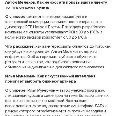
Антон Мелехов. Как нейросети показывают клиенту
то, что он хочет купить
О спикере:
эксперт в интернет-маркетинге и
электронной коммерции, занимает пост генерального
директора RTB House в России. Благодаря разработкам
компании, ее клиенты увеличивают ROI с 33 до 198%, а
количество заказов возрастает с 50 до 170%.
Что расскажет:
как заинтересовать клиентов до того, как
они уйдут к конкурентам. Антон Мелехов поделится
информацией об алгоритмах глубокого обучения в
ретаргетинге и о том, как подбирать рекламные
объявления индивидуально для каждого пользователя.
Илья Мунерман. Как искусственный интеллект
помогает выбрать бизнес-партнера
О спикере:
Илья Мунерман – автор учебных программ,
лекционных курсов и семинаров на темы больших данных,
финтеха и скоринговых моделей. Возглавляет
исследовательское подразделение «Интерфакс-ЛАБ», в
рамках которого отрабатываются пилотные методики и