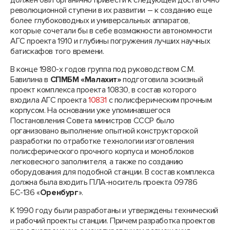
должен был органично привести к следующей достаточно
революционной ступени в их развитии – к созданию еще
более глубоководных и универсальных аппаратов,
которые сочетали бы в себе возможности автономности
АГС проекта 1910 и глубины погружения лучших научных
батискафов того времени.
В конце 1980-х годов группа под руководством С.М.
Бавилина в
СПМБМ «Малахит»
подготовила эскизный
проект комплекса проекта 10830, в состав которого
входила АГС проекта
10831
с полисферическим прочным
корпусом. На основании уже упоминавшегося
Постановления Совета министров СССР было
организовано выполнение опытной конструкторской
разработки по отработке технологии изготовления
полисферического прочного корпуса и моноблоков
легковесного заполнителя, а также по созданию
оборудования для подобной станции. В состав комплекса
должна была входить ПЛА-носитель проекта 09786
БС-136 «
Оренбург
».
К 1990 году были разработаны и утверждены технический
и рабочий проекты станции. Причем разработка проектов