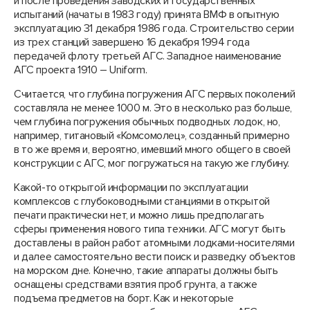
и после проведения заводских и государственных
испытаний (начаты в 1983 году) принята ВМФ в опытную
эксплуатацию 31 декабря 1986 года. Строительство серии
из трех станций завершено 16 декабря 1994 года
передачей флоту третьей АГС. Западное наименование
АГС проекта 1910 – Uniform.
Считается, что глубина погружения АГС первых поколений
составляла не менее 1000 м. Это в несколько раз больше,
чем глубина погружения обычных подводных лодок, но,
например, титановый «Комсомолец», созданный примерно
в то же время и, вероятно, имевший много общего в своей
конструкции с АГС, мог погружаться на такую же глубину.
Какой-то открытой информации по эксплуатации
комплексов с глубоководными станциями в открытой
печати практически нет, и можно лишь предполагать
сферы применения нового типа техники. АГС могут быть
доставлены в район работ атомными лодками-носителями
и далее самостоятельно вести поиск и разведку объектов
на морском дне. Конечно, такие аппараты должны быть
оснащены средствами взятия проб грунта, а также
подъема предметов на борт. Как и некоторые