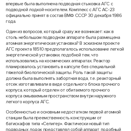
впервые была выполнена подводная стыковка АГС с
подводной лодкой-носителем. Комплекс с АГС АС-23
официально принят в состав ВМФ СССР 30 декабря 1986
года.
Один из вопросов, который сразу же возникает: как в
столь небольшом подводном аппарате была размещена
атомная энергетическая установка? В эскизном проекте
АГС проекта 18510 предполагалось использование легкой
энергетической установки, подобной тем, что
использовались на космических аппаратах. Реактор
планировалось установить в капсуле без специальной
тяжелой биологической защиты. Роль такой защиты
должна была выполнять забортная вода, т.е. реакторный
отсек изготавливали в виде отдельного блока прочного
корпуса, который отделен от обитаемого прочного
корпуса омываемым пространством внутри наружного
легкого корпуса АГС.
Особенностью и основным недостатком первой атомной
станции была преемственность конструкции от
батискафов типа «Селигер». Фактически новый тип
подводных лодок представлял собой аппарат, подобный