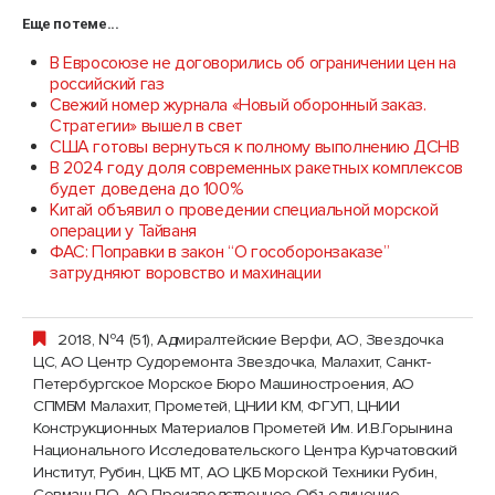
Еще по теме...
В Евросоюзе не договорились об ограничении цен на
российский газ
Свежий номер журнала «Новый оборонный заказ.
Стратегии» вышел в свет
США готовы вернуться к полному выполнению ДСНВ
В 2024 году доля современных ракетных комплексов
будет доведена до 100%
Китай объявил о проведении специальной морской
операции у Тайваня
ФАС: Поправки в закон “О гособоронзаказе”
затрудняют воровство и махинации
2018, №4 (51)
,
Адмиралтейские Верфи, АО
,
Звездочка
ЦС, АО Центр Судоремонта Звездочка
,
Малахит, Санкт-
Петербургское Морское Бюро Машиностроения, АО
СПМБМ Малахит
,
Прометей, ЦНИИ КМ, ФГУП, ЦНИИ
Конструкционных Материалов Прометей Им. И.В.Горынина
Национального Исследовательского Центра Курчатовский
Институт
,
Рубин, ЦКБ МТ, АО ЦКБ Морской Техники Рубин
,
Севмаш ПО, АО Производственное Объединение