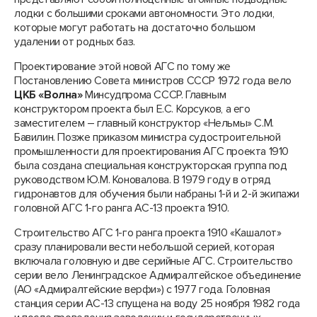
лодки с большими сроками автономности. Это лодки,
которые могут работать на достаточно большом
удалении от родных баз.
Проектирование этой новой АГС по тому же
Постановлению Совета министров СССР 1972 года вело
ЦКБ «Волна»
Минсудпрома СССР. Главным
конструктором проекта был Е.С. Корсуков, а его
заместителем – главный конструктор «Нельмы» С.М.
Бавилин. Позже приказом министра судостроительной
промышленности для проектирования АГС проекта 1910
была создана специальная конструкторская группа под
руководством Ю.М. Коновалова. В 1979 году в отряд
гидронавтов для обучения были набраны 1-й и 2-й экипажи
головной АГС 1-го ранга АС-13 проекта 1910.
Строительство АГС 1-го ранга проекта 1910 «Кашалот»
сразу планировали вести небольшой серией, которая
включала головную и две серийные АГС. Строительство
серии вело Ленинградское Адмиралтейское объединение
(АО «Адмиралтейские верфи») с 1977 года. Головная
станция серии АС-13 спущена на воду 25 ноября 1982 года