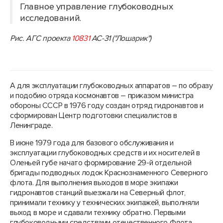
Главное управление глубоководных
исследований.
Рис. АГС проекта
10831
АС-31 ("Лошарик")
А для эксплуатации глубоководных аппаратов – по образу
и подобию отряда космонавтов – приказом министра
обороны СССР в 1976 году создан отряд гидронавтов и
сформирован Центр подготовки специалистов в
Ленинграде.
В июне 1979 года для базового обслуживания и
эксплуатации глубоководных средств и их носителей в
Оленьей губе начато формирование 29-й отдельной
бригады подводных лодок Краснознаменного Северного
флота. Для выполнения выходов в море экипажи
гидронавтов станций выезжали на Северный флот,
принимали технику у технических экипажей, выполняли
выход в море и сдавали технику обратно. Первыми
глубоководными средствами отечественного Флота