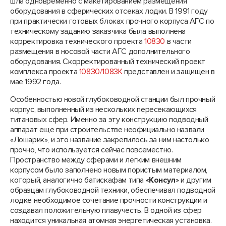
шла одновременно с макетированием размещения
оборудования в сферических отсеках лодки. В 1991 году
при практически готовых блоках прочного корпуса АГС по
техническому заданию заказчика была выполнена
корректировка технического проекта
10830
в части
размещения в носовой части АГС дополнительного
оборудования. Скорректированный технический проект
комплекса проекта
10830/1083К
представлен и защищен в
мае 1992 года.
Особенностью новой глубоководной станции был прочный
корпус, выполненный из нескольких пересекающихся
титановых сфер. Именно за эту конструкцию подводный
аппарат еще при строительстве неофициально назвали
«Лошарик», и это название закрепилось за ним настолько
прочно, что используется сейчас повсеместно.
Пространство между сферами и легким внешним
корпусом было заполнено новым пористым материалом,
который, аналогично батискафам типа «
Консул
» и другим
образцам глубоководной техники, обеспечивал подводной
лодке необходимое сочетание прочности конструкции и
создавал положительную плавучесть. В одной из сфер
находится уникальная атомная энергетическая установка.