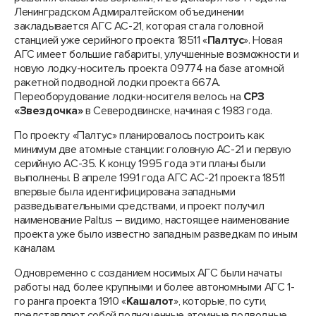
Ленинградском Адмиралтейском объединении
закладывается АГС АС-21, которая стала головной
станцией уже серийного проекта 18511 «
Палтус
». Новая
АГС имеет большие габариты, улучшенные возможности и
новую лодку-носитель проекта 09774 на базе атомной
ракетной подводной лодки проекта 667А.
Переоборудование лодки-носителя велось на
СРЗ
«Звездочка»
в Северодвинске, начиная с 1983 года.
По проекту «Палтус» планировалось построить как
минимум две атомные станции: головную АС-21 и первую
серийную АС-35. К концу 1995 года эти планы были
выполнены. В апреле 1991 года АГС АС-21 проекта 18511
впервые была идентифицирована западными
разведывательными средствами, и проект получил
наименование Paltus – видимо, настоящее наименование
проекта уже было известно западным разведкам по иным
каналам.
Одновременно с созданием носимых АГС были начаты
работы над более крупными и более автономными АГС 1-
го ранга проекта 1910 «
Кашалот
», которые, по сути,
представляют собой полноценные атомные подводные