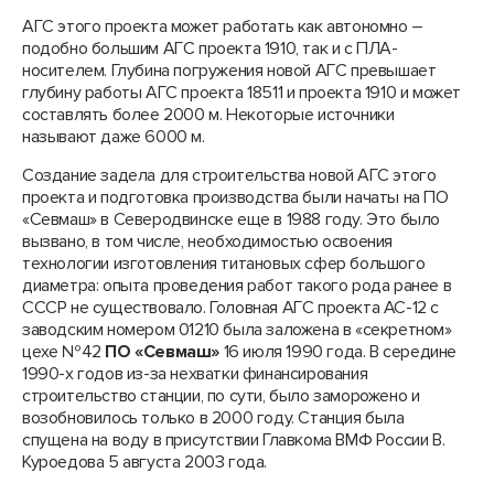
АГС этого проекта может работать как автономно –
подобно большим АГС проекта 1910, так и с ПЛА-
носителем. Глубина погружения новой АГС превышает
глубину работы АГС проекта 18511 и проекта 1910 и может
составлять более 2000 м. Некоторые источники
называют даже 6000 м.
Создание задела для строительства новой АГС этого
проекта и подготовка производства были начаты на ПО
«Севмаш» в Северодвинске еще в 1988 году. Это было
вызвано, в том числе, необходимостью освоения
технологии изготовления титановых сфер большого
диаметра: опыта проведения работ такого рода ранее в
СССР не существовало. Головная АГС проекта АС-12 с
заводским номером 01210 была заложена в «секретном»
цехе №42
ПО «Севмаш»
16 июля 1990 года. В середине
1990-х годов из-за нехватки финансирования
строительство станции, по сути, было заморожено и
возобновилось только в 2000 году. Станция была
спущена на воду в присутствии Главкома ВМФ России В.
Куроедова 5 августа 2003 года.