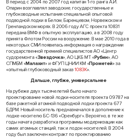
В период с 2004 по 2007 год капитан 1-го ранга А.И.
Опарин возглавлял заводские, государственные и
глубоководные испытания специальной опытовой
подводной лодки в Белом, Баренцевом, Норвежском и
Гренландском морях. В 2006 году АГС проекта 10831
передана ВМФ в опытную эксплуатацию, а в 2008 году
принята Флотом России на вооружение. В мае 2010 года в
некоторых СМИ появилась информация о награждении
государственной премией специалистов АО «Центр
судоремонта «
Звездочка
», АО ЦКБ МТ «
Рубин
», АО
СПМБМ «
Малахит
» и ФГУП ЦНИИ КМ «
Прометей
» за
«опытный глубоководный заказ
1083К
».
Дальше, глубже, универсальнее
На рубеже двух тысячелетий было начато
проектирование новой лодки-носителя проекта 09787 на
базе ракетной атомной подводной лодки проекта 677
БДРМ. Новый носитель предназначался в дополнение к
лодке-носителю БС-136 «Оренбург». Вероятно, в те же
годы начата разработка программы модернизации как
самих атомных станций, так и лодок-носителей. В 2004
году был заключен контракт по проектированию