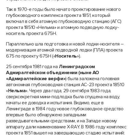
Так в 1970-е годы было начато проектирование нового
глубоководного комплекса проекта 1851, который
включал в себя атомную глубоководную станцию (АГС)
проекта 18510 «Нельма» и атомную подводную лодку-
носитель проекта 675Н.
Параллельно шла подготовка и новой лодки-носителя –
модернизация атомной подводной лодки (ПЛА) проекта
675 по проекту 675Н («
Носитель
»).
25 сентября 1981 года на
Ленинградском
Адмиралтейском объединении (ныне АО
«Адмиралтейские верфи»
) была заложена головная
автономная глубоководная станция АС-23 проекта 18510
«
Нельма
». Через два года, 29 сентября 1983 года,
сверхсекретная мини-подлодка была спущена на воду,
начаты ее доводка и испытания. Видимо, еще в
Ленинграде в 1984 году новое глубоководное средство
впервые было обнаружено западными
разведывательными средствами, и на Западе новому
аппарату дали наименование X-RAY. В 1986 году комплекс
проекта 1851 вышел на завершающую стадию испытаний: