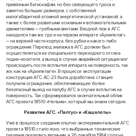
привязным батискафам, но без связующего троса и
заметно больших размеров, с собственной
малогабаритной атомной энергетической установкой, а
также с более развитыми основным и вспомогательными
движителями – гребными винтами. Входной люк в АГС
находился там же, где и на первом аппарате «Архипелаг»,
– на верхней части корпуса, без рубки и какого-либо
ограждения. Переход экипажа в АГС должен был
осуществляться из специального переходного отсека
лодки-носителя, а выход в случае аварийной ситуации мог
происходить после всплытия аппарата на поверхность так
же, как на «Архипелаге». В процессе эксплуатации
конструкция АГС АС-23 была доработана: станция
получила ограждение, обеспечивающее более
безопасный выход на палубу АГС в случае всплытия на
поверхность. Так сформировался окончательный облик
АГС проекта 18510 «Нельма», который мы знаем сегодня.
Развитие АГС. «Палтус» и «Кашалоты»
Уже в процессе создания опытно-экспериментальной АГС
проекта 18510 стало ясно, что выбранные технические
решения оказались верными, и 26 декабря 1984 года на