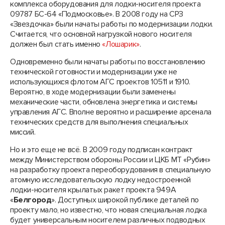
комплекса оборудования для лодки-носителя проекта
09787 БС-64 «Подмосковье». В 2008 году на СРЗ
«Звездочка» были начаты работы по модернизации лодки.
Считается, что основной нагрузкой нового носителя
должен был стать именно
«Лошарик»
.
Одновременно были начаты работы по восстановлению
технической готовности и модернизации уже не
использующихся флотом АГС проектов 10511 и 1910.
Вероятно, в ходе модернизации были заменены
механические части, обновлена энергетика и системы
управления АГС. Вполне вероятно и расширение арсенала
технических средств для выполнения специальных
миссий.
Но и это еще не всё. В 2009 году подписан контракт
между Министерством обороны России и ЦКБ МТ «Рубин»
на разработку проекта переоборудования в специальную
атомную исследовательскую лодку недостроенной
лодки-носителя крылатых ракет проекта 949А
«
Белгород
». Доступных широкой публике деталей по
проекту мало, но известно, что новая специальная лодка
будет универсальным носителем различных подводных