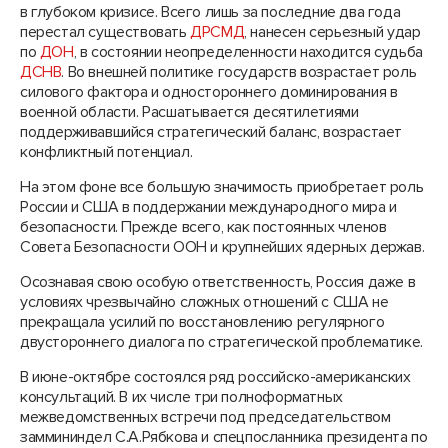
в глубоком кризисе. Всего лишь за последние два года
перестал существовать
ДРСМД
, нанесен серьезный удар
по
ДОН
, в состоянии неопределенности находится судьба
ДСНВ
. Во внешней политике государств возрастает роль
силового фактора и одностороннего доминирования в
военной области. Расшатывается десятилетиями
поддерживавшийся стратегический баланс, возрастает
конфликтный потенциал.
На этом фоне все большую значимость приобретает роль
России и США в поддержании международного мира и
безопасности. Прежде всего, как постоянных членов
Совета Безопасности ООН и крупнейших ядерных держав.
Осознавая свою особую ответственность, Россия даже в
условиях чрезвычайно сложных отношений с США не
прекращала усилий по восстановлению регулярного
двустороннего диалога по стратегической проблематике.
В июне-октябре состоялся ряд российско-американских
консультаций. В их числе три полноформатных
межведомственных встречи под председательством
заммининдел С.А.Рябкова и спецпосланника президента по