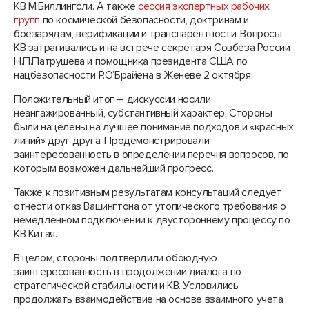
КВ М.Биллингсли. А также
сессия экспертных рабочих
групп
по космической безопасности, доктринам и
боезарядам, верификации и транспарентности. Вопросы
КВ затрагивались и на встрече секретаря Совбеза России
Н.П.Патрушева и помощника президента США по
нацбезопасности Р.О’Брайена в Женеве 2 октября.
Положительный итог – дискуссии носили
неангажированный, субстантивный характер. Стороны
были нацелены на лучшее понимание подходов и «красных
линий» друг друга. Продемонстрировали
заинтересованность в определении перечня вопросов, по
которым возможен дальнейший прогресс.
Также к позитивным результатам консультаций следует
отнести отказ Вашингтона от утопического требования о
немедленном подключении к двустороннему процессу по
КВ Китая.
В целом, стороны подтвердили обоюдную
заинтересованность в продолжении диалога по
стратегической стабильности и КВ. Условились
продолжать взаимодействие на основе взаимного учета