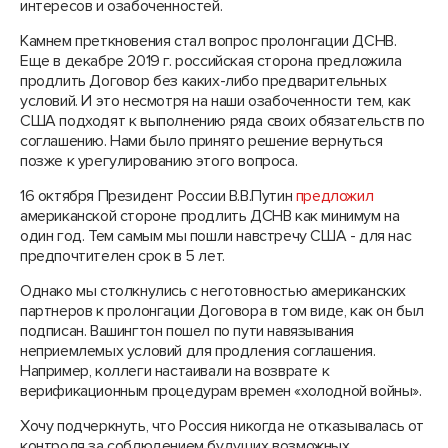
интересов и озабоченностей.
Камнем преткновения стал вопрос пролонгации ДСНВ.
Еще в декабре 2019 г. российская сторона предложила
продлить Договор без каких-либо предварительных
условий. И это несмотря на наши озабоченности тем, как
США подходят к выполнению ряда своих обязательств по
соглашению. Нами было принято решение вернуться
позже к урегулированию этого вопроса.
16 октября Президент России В.В.Путин
предложил
американской стороне продлить ДСНВ как минимум на
один год. Тем самым мы пошли навстречу США - для нас
предпочтителен срок в 5 лет.
Однако мы столкнулись с неготовностью американских
партнеров к пролонгации Договора в том виде, как он был
подписан. Вашингтон пошел по пути навязывания
неприемлемых условий для продления соглашения.
Например, коллеги настаивали на возврате к
верификационным процедурам времен «холодной войны».
Хочу подчеркнуть, что Россия никогда не отказывалась от
контроля за соблюдением будущих возможных