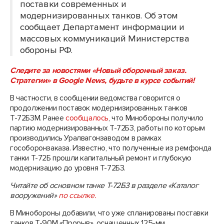
поставки современных и
модернизированных танков. Об этом
сообщает Департамент информации и
массовых коммуникаций Министерства
обороны РФ.
Следите за новостями «Новый оборонный заказ.
Стратегии» в Google News, будьте в курсе событий!
В частности, в сообщении ведомства говорится о
продолжении поставок модернизированных танков
Т-72Б3М. Ранее
сообщалось
, что Минобороны получило
партию модернизированных Т-72Б3, работы по которым
производились Уралвагонзаводом в рамках
гособоронзаказа. Известно, что полученные из ремфонда
танки Т-72Б прошли капитальный ремонт и глубокую
модернизацию до уровня Т-72Б3.
Читайте об основном танке Т-72Б3 в разделе «Каталог
вооружений»
по ссылке.
В Минобороны добавили, что уже спланированы поставки
танков Т-90М «Прорыв», оснащенных 125-мм