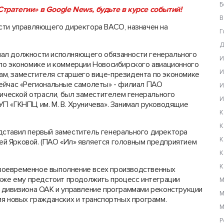
Б
тратегии» в Google News, будьте в курсе событий!
В
сти управляющего директора ВАСО, назначен на
Г
Д
мал должности исполняющего обязанности генерального
И
по экономике и коммерции Новосибирского авиационного
И
нсам, заместителя старшего вице-президента по экономике
сейчас «Региональные самолеты» - филиал ПАО
И
мической отрасли, был заместителем генерального
И
П «ГКНПЦ им. М. В. Хруничева». Занимал руководящие
К
К
дставил первый заместитель генерального директора
К
й Ярковой. (ПАО «Ил» является головным предприятием
К
К
воевременное выполнение всех производственных
акже ему предстоит продолжить процесс интеграции
М
 дивизиона ОАК и управление программами реконструкции
М
ия новых гражданских и транспортных программ.
М
Р