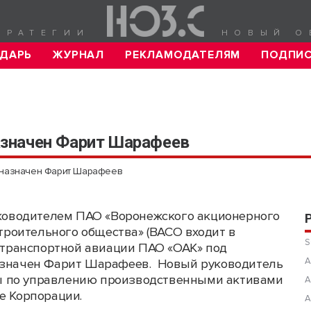
ТРАТЕГИИ
НОВЫЙ О
ДАРЬ
ЖУРНАЛ
РЕКЛАМОДАТЕЛЯМ
ПОДПИ
значен Фарит Шарафеев
 назначен Фарит Шарафеев
оводителем ПАО «Воронежского акционерного
троительного общества» (ВАСО входит в
S
транспортной авиации ПАО «ОАК» под
А
назначен Фарит Шарафеев. Новый руководитель
ы по управлению производственными активами
А
е Корпорации.
А