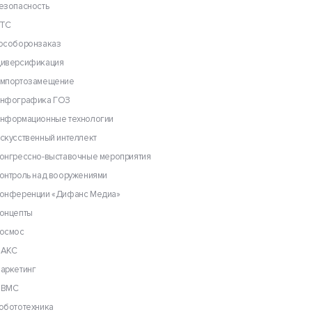
езопасность
ТС
особоронзаказ
иверсификация
мпортозамещение
нфографика ГОЗ
нформационные технологии
скусственный интеллект
онгрессно-выставочные мероприятия
онтроль над вооружениями
онференции «Дифанс Медиа»
онцепты
осмос
АКС
аркетинг
ВМС
обототехника