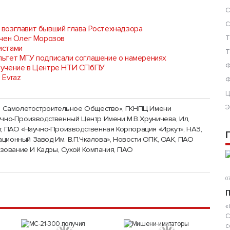
С
С
возглавит бывший глава Ростехнадзора
ен Олег Морозов
Т
истами
Т
ьтет МГУ подписали соглашение о намерениях
Ф
бучение в Центре НТИ СПбПУ
 Evraz
Ф
Ц
Э
 Самолетостроительное Общество»
,
ГКНПЦ Имени
учно-Производственный Центр Имени М.В.Хруничева
,
Ил,
т, ПАО «Научно-Производственная Корпорация «Иркут»
,
НАЗ,
ционный Завод Им. В.П.Чкалова»
,
Новости ОПК
,
ОАК, ПАО
зование И Кадры
,
Сухой Компания, ПАО
07
П
«
С
с