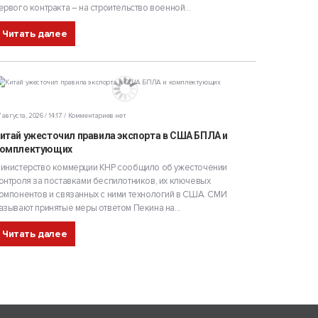
ервого контракта – на строительство военной...
Читать далее
 августа, 2026 / 14:17
Комментариев нет
итай ужесточил правила экспорта в США БПЛА и
омплектующих
инистерство коммерции КНР сообщило об ужесточении
онтроля за поставками беспилотников, их ключевых
омпонентов и связанных с ними технологий в США. СМИ
азывают принятые меры ответом Пекина на...
Читать далее