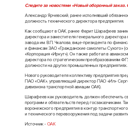
Следите за новостями «Новый оборонный заказ. С
Александр Ярчевский, ранее исполнявший обязанно
должность технического директора предприятия.
Как сообщают в ОАК, ранее Фарит Шарафеев зани
директора и заместителя генерального директора 
завода им. В.П. Чкалова, вице-президента по фина
и финансам ЗАО «Гражданские самолеты Сухого» (
«Корпорация «Иркут»). Он также работал в авиакос
директора по стратегическим преобразованиям ФГУ
должности на других промышленных предприятиях.
Нового руководителя коллективу предприятия пре
ПАО «ОАК», управляющий директор ПАО «Ил» Серге
дивизиона транспортной авиации ОАК).
Шарафеев как руководитель должен обеспечить с
программ и обязательств перед госзаказчиками. Т
воронежского предприятия в контур транспортного
и технического перевооружения под задачи развит
Источник -
ОАК