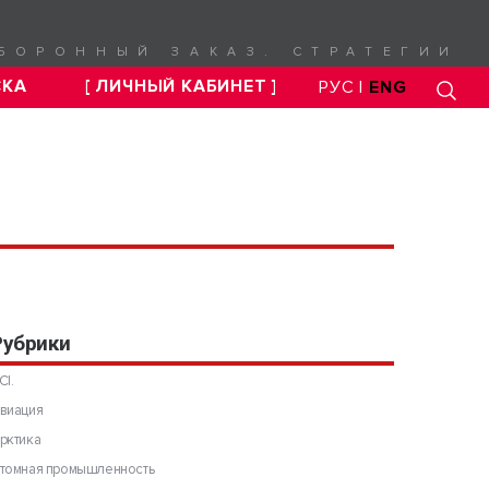
БОРОННЫЙ ЗАКАЗ. СТРАТЕГИИ
СКА
[ ЛИЧНЫЙ КАБИНЕТ ]
РУС |
ENG
Рубрики
CI.
виация
рктика
томная промышленность