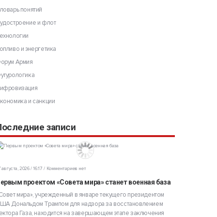
ловарь понятий
удостроение и флот
ехнологии
опливо и энергетика
орум Армия
утурологика
ифровизация
кономика и санкции
Последние записи
 августа, 2026 / 16:17
Комментариев нет
ервым проектом «Совета мира» станет военная база
Совет мира», учрежденный в январе текущего президентом
ША Дональдом Трампом для надзора за восстановлением
ектора Газа, находится на завершающем этапе заключения