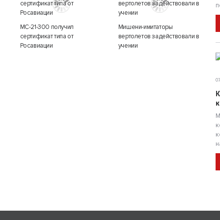
п
МС-21-300 получил
Мишени-имитаторы
сертификат типа от
вертолетов задействовали в
Росавиации
учении
07
К
к
М
к
к
н