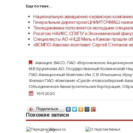
Еще по теме...
Национальную авиационно-сервисную компанию 
Генеральным директором ЦНИИТОЧМАШ назнач
Технодинамика пополняется молодыми специал
Росатом, НАИКС, СПбПУ и Экономический факул
Специалисты АО «НЦВ Миль и Камов» прошли о
«ВСМПО-Ависма» возглавит Сергей Степанов из
Авиация
,
ВАСО, ПАО «Воронежское Акционерное
М.В.Хруничева АО, Государственный Космический На
ПАО Авиационный Комплекс Им. С.В. Ильюшина
,
Ирку
Филиал ПАО «Компания «Сухой» «Новосибирский Авиа
Объединенная Авиастроительная Корпорация
,
Обра
19.11.2020
Поделиться…
Похожие записи