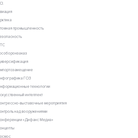
CI.
виация
рктика
томная промышленность
езопасность
ТС
особоронзаказ
иверсификация
мпортозамещение
нфографика ГОЗ
нформационные технологии
скусственный интеллект
онгрессно-выставочные мероприятия
онтроль над вооружениями
онференции «Дифанс Медиа»
онцепты
осмос