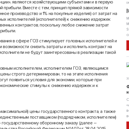
нции», являются хозяйствующими субъектами и в первую
04
 прибыли. Вместе с тем, принцип прямой зависимости
[
нное производство и 1% на покупные изделия) от затрат на
М
ных исполнителей (исполнителей) к снижению издержек
М
ственных контрактов, поскольку любое снижение затрат
S
прибыли.
с
вания в сфере ГОЗ стимулирует головных исполнителей и
 возможности снизить затраты и исполнить контракт на
исполнители не будут заинтересованы в реализации такой
ловным исполнителем, исполнителем ГОЗ, являющимся
цены строго детерминирован, то на этапе исполнения
огут появиться условия для экономии, которые при
30
экономические стимулы к снижению издержек и к
Ф
н
С
«
в
максимальной) цены государственного контракта, а также
в
 единственным поставщиком (подрядчиком, исполнителем)
по государственному оборонному заказу (далее –
тельства Российской Федерации №407от 28.04.2015