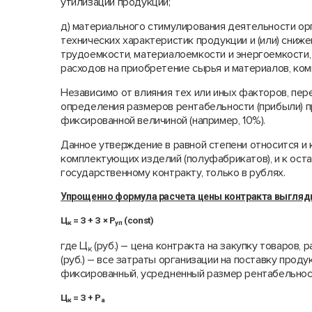
утилизации продукции;
д) материального стимулирования деятельности ор
технических характеристик продукции и (или) сниж
трудоемкости, материалоемкости и энергоемкости
расходов на приобретение сырья и материалов, ко
Независимо от влияния тех или иных факторов, пер
определения размеров рентабельности (прибыли) 
фиксированной величиной (например, 10%).
Данное утверждение в равной степени относится и 
комплектующих изделий (полуфабрикатов), и к оста
государственному контракту, только в рублях.
Упрощенно формула расчета цены контракта выгля
Ц
= З + З × Р
(const)
к
уп
где Ц
(руб.) – цена контракта на закупку товаров, 
к
(руб.) – все затраты организации на поставку прод
фиксированный, усредненный размер рентабельност
Ц
= З + Р
к
а