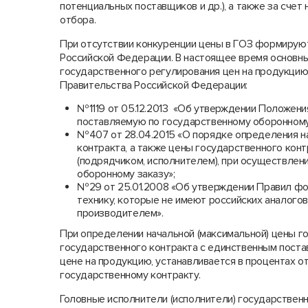
потенциальных поставщиков и др.), а также за сче
отбора.
При отсутствии конкуренции цены в ГОЗ формирую
Российской Федерации. В настоящее время основн
государственного регулирования цен на продукцию
Правительства Российской Федерации:
№1119 от 05.12.2013 «Об утверждении Положени
поставляемую по государственному оборонному
№407 от 28.04.2015 «О порядке определения н
контракта, а также цены государственного кон
(подрядчиком, исполнителем), при осуществлени
оборонному заказу»;
№29 от 25.01.2008 «Об утверждении Правил фо
технику, которые не имеют российских аналог
производителем».
При определении начальной (максимальной) цены го
государственного контракта с единственным поста
цене на продукцию, устанавливается в процентах о
государственному контракту.
Головные исполнители (исполнители) государствен