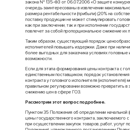
закона № 135-ФЗ от 06.07.2006 «О защите конкуре
очередь заинтересованы в извлечении максимальной
размера рентабельности (прибыли) (20% на собстве
поставку продукции не может стимулировать голов
как при заключении, так и при исполнении государ
повлечет за собой пропорциональное снижение их 
Таким образом, существующий порядок ценообразо
исполнителей повышать издержки. Даже при наличии
более выгодных для заказчика условиях головные 
возможности.
Если для этапа формирования цены контракта с го
единственным поставщиком, порядок установления 
контракта у головного исполнителя (исполнителя) м
правильном регулировании возможно превратить в 
снижению цен в сфере ГОЗ.
Рассмотрим этот вопрос подробнее.
Пунктом 35 Положения об определении начальной (
цены государственного контракта, заключаемого с
при осуществлении закупок товаров, работ, услуг 
Положение), утвержденного постановлением Прави