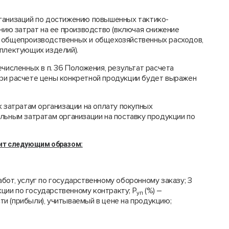
ганизаций по достижению повышенных тактико-
ению затрат на ее производство (включая снижение
, общепроизводственных и общехозяйственных расходов,
мплектующих изделий).
ечисленных в п. 36 Положения, результат расчета
при расчете цены конкретной продукции будет выражен
к затратам организации на оплату покупных
льным затратам организации на поставку продукции по
дит следующим образом:
работ, услуг по государственному оборонному заказу; З
укции по государственному контракту; Р
(%) –
уп
и (прибыли), учитываемый в цене на продукцию;