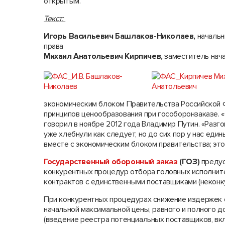
открытым.
Текст:
Игорь Васильевич Башлаков-Николаев,
начальн
права
Михаил Анатольевич Кирпичев,
заместитель нача
экономическим блоком Правительства Российской
принципов ценообразования при гособоронзаказе. 
говорил в ноябре 2012 года Владимир Путин. «Разго
уже хлебнули как следует, но до сих пор у нас един
вместе с экономическим блоком правительства; это
Государственный оборонный заказ
(ГОЗ)
предус
конкурентных процедур отбора головных исполните
контрактов с единственными поставщиками (неконк
При конкурентных процедурах снижение издержек 
начальной максимальной цены, равного и полного д
(введение реестра потенциальных поставщиков, вк