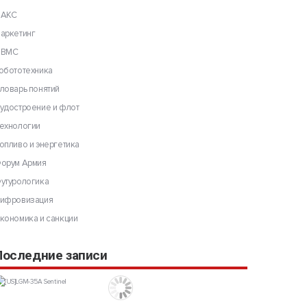
АКС
аркетинг
ВМС
обототехника
ловарь понятий
удостроение и флот
ехнологии
опливо и энергетика
орум Армия
утурологика
ифровизация
кономика и санкции
Последние записи