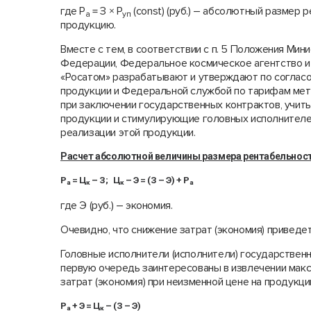
где Р
= З × Р
(const) (руб.) – абсолютный размер 
а
уп
продукцию.
Вместе с тем, в соответствии с п. 5 Положения Ми
Федерации, Федеральное космическое агентство и 
«Росатом» разрабатывают и утверждают по соглас
продукции и Федеральной службой по тарифам мет
при заключении государственных контрактов, учи
продукции и стимулирующие головных исполнителей
реализации этой продукции.
Расчет абсолютной величины размера рентабельност
Р
= Ц
– З; Ц
– Э = (З – Э) + Р
а
к
к
а
где Э (руб.) – экономия.
Очевидно, что снижение затрат (экономия) приведе
Головные исполнители (исполнители) государственн
первую очередь заинтересованы в извлечении макс
затрат (экономия) при неизменной цене на продукц
Р
+ Э = Ц
– (З – Э)
а
к