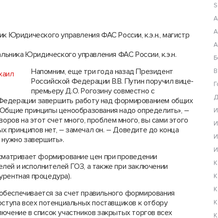
S
А
А
ик Юридического управления ФАС России, к.э.н., магистр
А
льника Юридического управления ФАС России, к.э.н.
Б
Напомним, еще три года назад Президент
В
Российской Федерации В.В. Путин поручил вице-
Г
премьеру Д.О. Рогозину совместно с
Д
 Федерации завершить работу над формированием общих
«Общие принципы ценообразования надо определить», –
И
воров на этот счет много, проблем много, вы сами этого
И
ых принципов нет, – замечал он. – Доведите до конца
И
 нужно завершить».
И
матривает формирование цен при проведении
К
лей и исполнителей ГОЗ, а также при заключении
урентная процедура).
К
К
обеспечивается за счет правильного формирования
оступа всех потенциальных поставщиков к отбору
К
лючение в список участников закрытых торгов всех
К