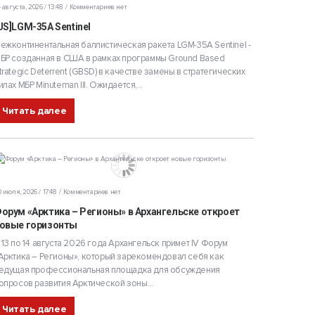
 августа, 2026 / 13:48
Комментариев нет
US]LGM-35A Sentinel
ежконтинентальная баллистическая ракета LGM-35A Sentinel -
БР созданная в США в рамках программы Ground Based
trategic Deterrent (GBSD) в качестве замены в стратегических
илах МБР Minuteman III. Ожидается,...
Читать далее
 июля, 2026 / 17:48
Комментариев нет
орум «Арктика – Регионы» в Архангельске откроет
овые горизонты
 13 по 14 августа 2026 года Архангельск примет IV Форум
Арктика – Регионы», который зарекомендовал себя как
едущая профессиональная площадка для обсуждения
опросов развития Арктической зоны...
Читать далее