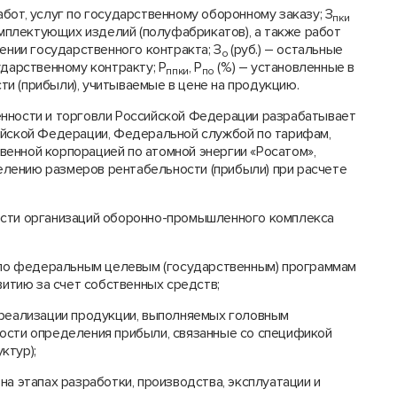
работ, услуг по государственному оборонному заказу; З
пки
комплектующих изделий (полуфабрикатов), а также работ
ении государственного контракта; З
(руб.) – остальные
о
ударственному контракту; Р
, Р
(%) – установленные в
ппки
по
и (прибыли), учитываемые в цене на продукцию.
енности и торговли Российской Федерации разрабатывает
ийской Федерации, Федеральной службой по тарифам,
енной корпорацией по атомной энергии «Росатом»,
лению размеров рентабельности (прибыли) при расчете
ости организаций оборонно-промышленного комплекса
х по федеральным целевым (государственным) программам
витию за счет собственных средств;
 реализации продукции, выполняемых головным
ости определения прибыли, связанные со спецификой
ктур);
на этапах разработки, производства, эксплуатации и