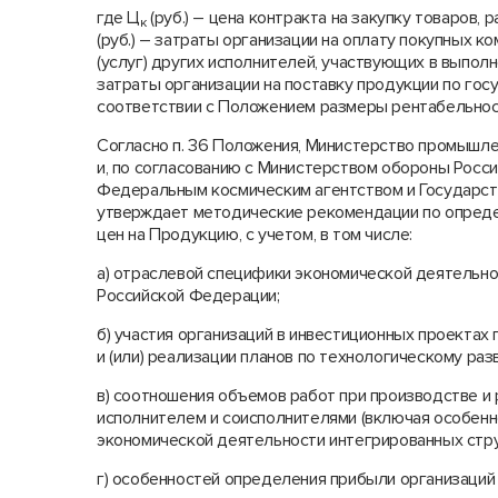
где Ц
(руб.) – цена контракта на закупку товаров, 
к
(руб.) – затраты организации на оплату покупных 
(услуг) других исполнителей, участвующих в выполн
затраты организации на поставку продукции по гос
соответствии с Положением размеры рентабельност
Согласно п. 36 Положения, Министерство промышл
и, по согласованию с Министерством обороны Росс
Федеральным космическим агентством и Государств
утверждает методические рекомендации по опреде
цен на Продукцию, с учетом, в том числе:
а) отраслевой специфики экономической деятельн
Российской Федерации;
б) участия организаций в инвестиционных проекта
и (или) реализации планов по технологическому раз
в) соотношения объемов работ при производстве и
исполнителем и соисполнителями (включая особенн
экономической деятельности интегрированных стру
г) особенностей определения прибыли организаций 