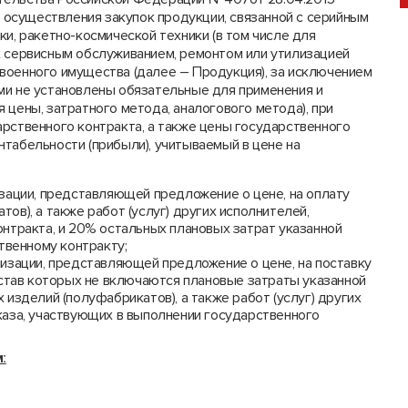
е осуществления закупок продукции, связанной с серийным
ки, ракетно-космической техники (в том числе для
х сервисным обслуживанием, ремонтом или утилизацией
военного имущества (далее – Продукция), за исключением
ми не установлены обязательные для применения и
 цены, затратного метода, аналогового метода), при
арственного контракта, а также цены государственного
табельности (прибыли), учитываемый в цене на
зации, представляющей предложение о цене, на оплату
в), а также работ (услуг) других исполнителей,
нтракта, и 20% остальных плановых затрат указанной
твенному контракту;
изации, представляющей предложение о цене, на поставку
остав которых не включаются плановые затраты указанной
изделий (полуфабрикатов), а также работ (услуг) других
аза, участвующих в выполнении государственного
: