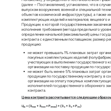
(далее – Постановление), установлено, что в случа
выпуском вооружения, военной и специальной техни
объектов космической инфраструктуры), а также и
комплектующих изделий и материалов, вещевого и 
Продукции, к которой государственными заказчика
исполнения требования (метода предельного уровня
определении начальной (максимальной) цены госуд
контракта с единственным поставщиком, размер рен
продукцию:
не может превышать 1% плановых затрат органи
покупных комплектующих изделий (полуфабрикато
участвующих в выполнении государственного ко
организации на поставку продукции по государс
не может быть менее 5% плановых затрат орган
продукции по государственному контракту, в с
организации на оплату покупных комплектующих 
исполнителей государственного оборонного зак
контракта.
Цена контракта рассчитывается следующим образом
Ц
= (З
+ З
× Р
) + (З
+ З
× Р
)
к
пки
пки
ппки
о
о
по