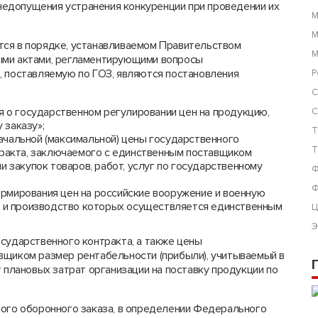
т недопущения устранения конкуренции при проведении их
М
М
тся в порядке, устанавливаемом Правительством
М
ыми актами, регламентирующими вопросы
, поставляемую по ГОЗ, являются постановления
Р
С
я о государственном регулировании цен на продукцию,
С
 заказу»;
Т
ачальной (максимальной) цены государственного
Т
тракта, заключаемого с единственным поставщиком
и закупок товаров, работ, услуг по государственному
Ф
Ф
рмирования цен на российские вооружение и военную
ов и производство которых осуществляется единственным
Ц
Э
сударственного контракта, а также цены
вщиком размер рентабельности (прибыли), учитываемый в
т плановых затрат организации на поставку продукции по
ного оборонного заказа, в определении Федерального