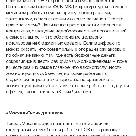
банком, мы на ГОЗе отработали, и сейчас совместно с
Центральным банком, ФСБ, МВД и прокуратурой запущен
механизм работы по мониторингу за контрактами,
заказчиками, исполнителями и оценке регионов. Всё это
привело к чему? Повышение прозрачности исполнения
контрактов, отведение недобросовестных исполнителей,
а самое главное – это обеспечение целевого
использования бюджетных средств. Если в цифрах, то
можно сказать, что сомнительные операции финансовые
по обналичиванию, там, где есть бюджетные деньги,
сократились в шесть раз, фирмами-однодневками – тоже
в шесть раз. Но самое главное, что законопослушность
хозяйствующих субъектов, которые работают с
бюджетом, выросла в четыре раза по сравнению с
хозяйствующими субъектами, которые работают в другой
сфере», - констатировал Юрий Чиханчин.
«Москва-Сити» дешевле
Теперь Михаил Седов называет главной задачей
федеральной службы при работе с ГОЗ выстраивание
взаимодействия с головными исполнителями. «Потому что