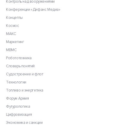
Контроль над вооружениями
Конференции «Дифанс Медиа»
Концепты
Космос
МАКС
Маркетинг
МВМС
Робототехника
Словарь понятий
Судостроение и флот
Технологии
Топливо и энергетика
Форум Армия
Футурологика
Цифровизация
Экономика и санкции