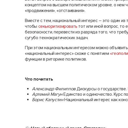
концептом на высшем политическом уровне, о нем ча
«продвижения», «отстаивания».
Вместе с тем, национальный интерес – это один из 
чтобы
секьюритизировать
тот или иной вопрос, то 
безопасности, перевести из разряда того, что тре
сугубо технократических задач.
При этом национальным интересом можно объявить п
«национальный интерес» схоже с понятием
«геополи
функции в риторике политиков.
Что почитать
Александр Филиппов
Дискурсы о государстве. 
Артемий Магун
Единство и одиночество. Курс п
Борис Капустин
Национальный интерес как консе