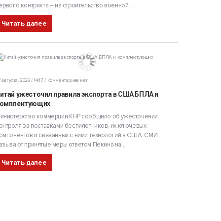
ервого контракта – на строительство военной...
Читать далее
 августа, 2026 / 14:17
Комментариев нет
итай ужесточил правила экспорта в США БПЛА и
омплектующих
инистерство коммерции КНР сообщило об ужесточении
онтроля за поставками беспилотников, их ключевых
омпонентов и связанных с ними технологий в США. СМИ
азывают принятые меры ответом Пекина на...
Читать далее