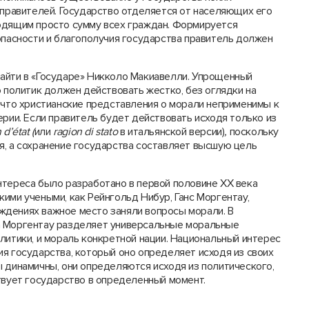
 правителей. Государство отделяется от населяющих его
одящим просто сумму всех граждан. Формируется
опасности и благополучия государства правитель должен
айти в «Государе» Никколо Макиавелли. Упрощенный
о политик должен действовать жестко, без оглядки на
 что христианские представления о морали неприменимы к
ерии. Если правитель будет действовать исходя только из
n
d
’é
tat
(
или
ragion di stato
в итальянской версии)
,
поскольку
я, а сохранение государства составляет высшую цель
нтереса было разработано в первой половине ХХ века
ими учеными, как Рейнгольд Нибур, Ганс Моргентау,
суждениях важное место заняли вопросы морали. В
а Моргентау разделяет универсальные моральные
литики, и мораль конкретной нации. Национальный интерес
я государства, который оно определяет исходя из своих
 динамичны, они определяются исходя из политического,
твует государство в определенный момент.