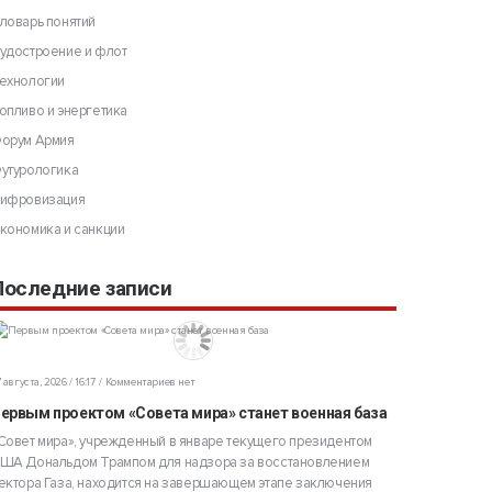
ловарь понятий
удостроение и флот
ехнологии
опливо и энергетика
орум Армия
утурологика
ифровизация
кономика и санкции
Последние записи
 августа, 2026 / 16:17
Комментариев нет
ервым проектом «Совета мира» станет военная база
Совет мира», учрежденный в январе текущего президентом
ША Дональдом Трампом для надзора за восстановлением
ектора Газа, находится на завершающем этапе заключения