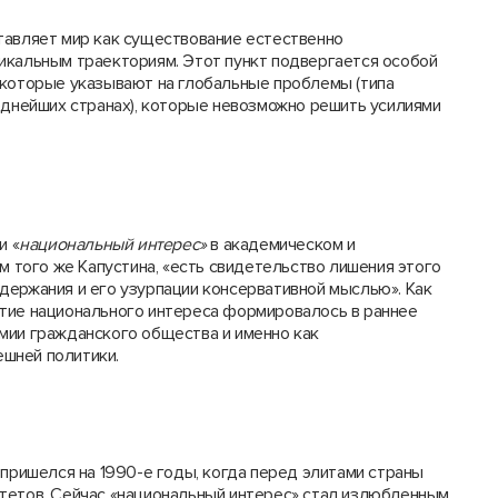
тавляет мир как существование естественно
икальным траекториям. Этот пункт подвергается особой
 которые указывают на глобальные проблемы (типа
еднейших странах), которые невозможно решить усилиями
и «
национальный интерес»
в академическом и
м того же Капустина, «есть свидетельство лишения этого
держания и его узурпации консервативной мыслью». Как
тие национального интереса формировалось в раннее
мии гражданского общества и именно как
ешней политики.
 пришелся на 1990-е годы, когда перед элитами страны
тетов. Сейчас «национальный интерес» стал излюбленным