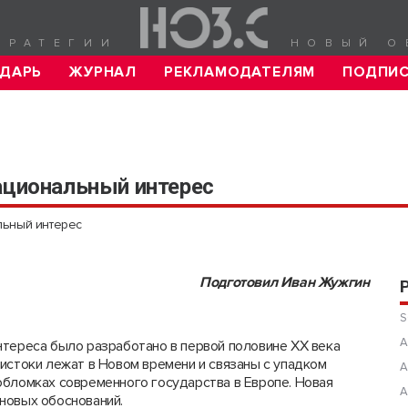
ТРАТЕГИИ
НОВЫЙ О
ДАРЬ
ЖУРНАЛ
РЕКЛАМОДАТЕЛЯМ
ПОДПИ
ациональный интерес
льный интерес
Подготовил Иван Жужгин
S
А
нтереса было разработано в первой половине ХХ века
истоки лежат в Новом времени и связаны с упадком
А
обломках современного государства в Европе. Новая
А
 новых обоснований.