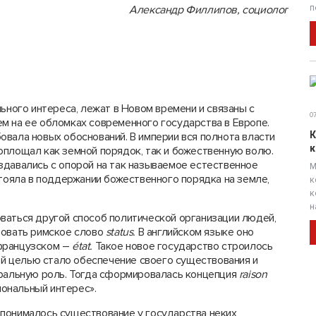
п
Александр Филлипов, социолог
ьного интереса, лежат в Новом времени и связаны с
07
м на ее обломках современного государства в Европе.
К
вала новых обоснований. В империи вся полнота власти
к
оплощал как земной порядок, так и божественную волю.
здавались с опорой на так называемое естественное
М
стояла в поддержании божественного порядка на земле,
к
к
н
ваться другой способ политической организации людей,
зовать римское слово
status
.
В английском языке оно
французском –
é
tat
.
Такое новое государство строилось
ной целью стало обеспечение своего существования и
кральную роль. Тогда сформировалась концепция
raison
иональный интерес».
)
понималось существование у государства неких