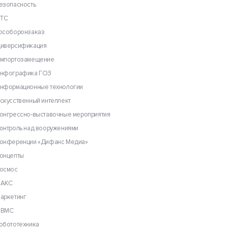
езопасность
ТС
особоронзаказ
иверсификация
мпортозамещение
нфографика ГОЗ
нформационные технологии
скусственный интеллект
онгрессно-выставочные мероприятия
онтроль над вооружениями
онференции «Дифанс Медиа»
онцепты
осмос
АКС
аркетинг
ВМС
обототехника