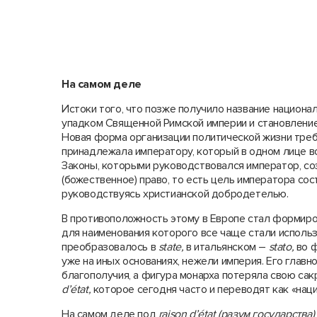
На самом деле
Истоки того, что позже получило название национал
упадком Священной Римской империи и становление
Новая форма организации политической жизни требо
принадлежала императору, который в одном лице в
Законы, которыми руководствовался император, со
(божественное) право, то есть цель императора со
руководствуясь христианской добродетелью.
В противоположность этому в Европе стал формиро
для наименования которого все чаще стали исполь
преобразовалось в
state
,
в итальянском –
stato
,
во 
уже на иных основаниях, нежели империя. Его глав
благополучия, а фигура монарха потеряла свою са
d
’é
tat
,
которое сегодня часто и переводят как «нац
На самом деле под
raison
d
’é
tat
(разум государства