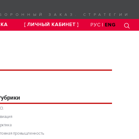
БОРОННЫЙ ЗАКАЗ. СТРАТЕГИИ
СКА
[ ЛИЧНЫЙ КАБИНЕТ ]
РУС |
ENG
Рубрики
CI.
виация
рктика
томная промышленность