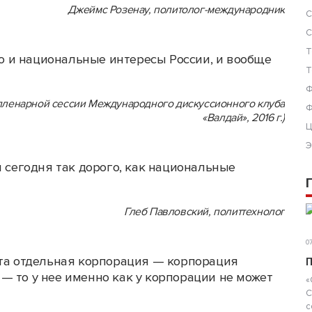
Джеймс Розенау, политолог-международник
С
С
Т
 то и национальные интересы России, и вообще
Т
Ф
 пленарной сессии Международного дискуссионного клуба
Ф
«Валдай», 2016 г.)
Ц
Э
я сегодня так дорого, как национальные
Глеб Павловский, политтехнолог
07
эта отдельная корпорация — корпорация
П
— то у нее именно как у корпорации не может
«
С
с