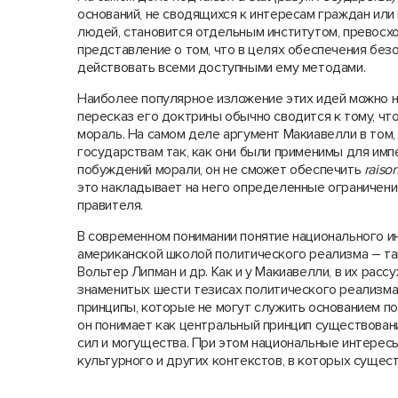
оснований, не сводящихся к интересам граждан или
людей, становится отдельным институтом, превосх
представление о том, что в целях обеспечения без
действовать всеми доступными ему методами.
Наиболее популярное изложение этих идей можно н
пересказ его доктрины обычно сводится к тому, чт
мораль. На самом деле аргумент Макиавелли в том,
государствам так, как они были применимы для имп
побуждений морали, он не сможет обеспечить
raiso
это накладывает на него определенные ограничени
правителя.
В современном понимании понятие национального и
американской школой политического реализма – так
Вольтер Липман и др. Как и у Макиавелли, в их рас
знаменитых шести тезисах политического реализм
принципы, которые не могут служить основанием по
он понимает как центральный принцип существовани
сил и могущества. При этом национальные интересы
культурного и других контекстов, в которых сущес