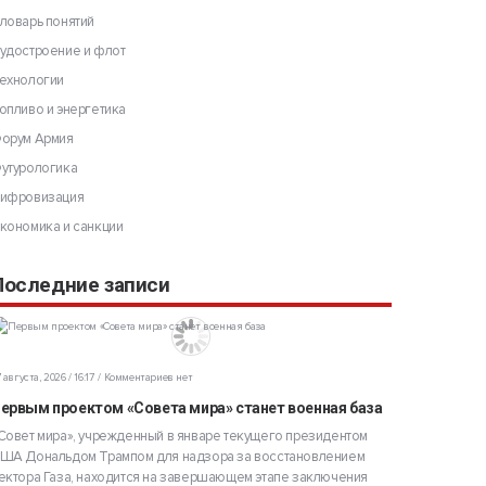
ловарь понятий
удостроение и флот
ехнологии
опливо и энергетика
орум Армия
утурологика
ифровизация
кономика и санкции
Последние записи
 августа, 2026 / 16:17
Комментариев нет
ервым проектом «Совета мира» станет военная база
Совет мира», учрежденный в январе текущего президентом
ША Дональдом Трампом для надзора за восстановлением
ектора Газа, находится на завершающем этапе заключения