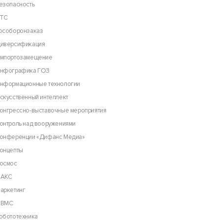
езопасность
ТС
особоронзаказ
иверсификация
мпортозамещение
нфографика ГОЗ
нформационные технологии
скусственный интеллект
онгрессно-выставочные мероприятия
онтроль над вооружениями
онференции «Дифанс Медиа»
онцепты
осмос
АКС
аркетинг
ВМС
обототехника