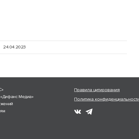
24.04.2023
С»
Правила цитирования
 «Дифанс Медиа»
Политика конфиденциальност
ужений
лям