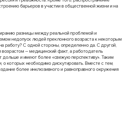
остроению барьеров в участии в общественной жизни и на
тиранию разницы между реальной проблемой и
измом недопуск людей преклонного возраста к некоторым
на работу? С одной стороны, определенно да. С другой,
 возрастом – медицинский факт, а работодатель
т дольше и имеют более «свежую перспективу». Таким
и, о которых необходимо дискутировать. Вместе с тем,
оздание более инклюзивного и равноправного окружения