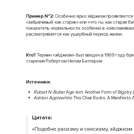
Пример №2:
Особенно ярко эйджизм проявляется на
«забывчивый, как старик» или «что ты, как старая 
показатель нормальности, особенно в «омолаживающ
рассматривается как ущербный период жизни.
Кто?
Термин «эйджизм» был введен в 1969 году бри
старения Робертом Нилом Батлером
Источники:
Robert N
.
Butler
Age-Ism: Another Form of Bigotry 
Ashton Applewhite
This Chair Rocks: A Manifesto 
Цитата:
«Подобно расизму и сексизму, эйджизм 