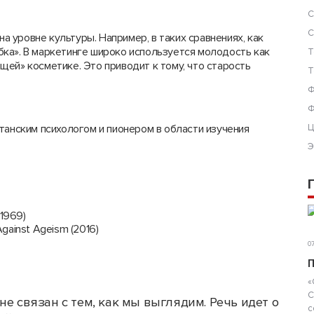
С
С
 уровне культуры. Например, в таких сравнениях, как
бабка». В маркетинге широко используется молодость как
Т
ей» косметике. Это приводит к тому, что старость
Т
Ф
Ф
танским психологом и пионером в области изучения
Ц
Э
(1969)
Against Ageism (2016)
07
П
«
С
не связан с тем, как мы выглядим. Речь идет о
с