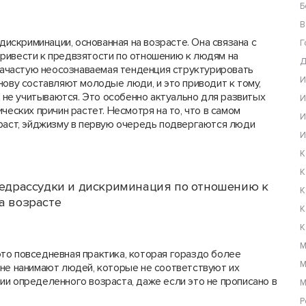
Б
В
дискриминации, основанная на возрасте. Она связана с
Г
ривести к предвзятости по отношению к людям на
Д
 зачастую неосознаваемая тенденция структурировать
И
нову составляют молодые люди, и это приводит к тому,
не учитываются. Это особенно актуально для развитых
И
ческих причин растет. Несмотря на то, что в самом
И
зраст, эйджизму в первую очередь подвергаются люди
И
К
К
редрассудки и дискриминация по отношению к
К
а возрасте
К
К
М
то повседневная практика, которая гораздо более
М
 не нанимают людей, которые не соответствуют их
и определенного возраста, даже если это не прописано в
М
Р