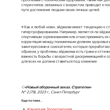
стереотипов, связанных с возрастом, приводит к п
пути достижения людьми своих личных целей.
=
Как и любой «изм», эйджизм имеет тенденцию к с
гипертрофированием. Например, является ли эйдж
спортивным соревнованиям или отказ принимать их 
корреляция между пониженным уровнем здоровья и
заинтересован в соискателях, которые проработаю
образом, у проблемы эйджизма есть грани и оттенк
важность борьбы с возрастной дискриминацией и с
для всех не должна ставиться под сомнение.
©
«Новый оборонный заказ. Стратегии»
№ 2 (79), 2023 г., Санкт-Петербург
Еще по теме...
Концепция. Геронтократия