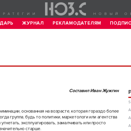
ТРАТЕГИИ
НОВЫЙ О
ДАРЬ
ЖУРНАЛ
РЕКЛАМОДАТЕЛЯМ
ПОДПИ
Составил Иван Жужгин
S
А
иминации, основанная на возрасте, которая гораздо более
огда группа, будь то политики, маркетологи или агентства
А
 угнетать, эксплуатировать, замалчивать или просто
А
значительно старше.