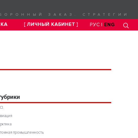
БОРОННЫЙ ЗАКАЗ. СТРАТЕГИИ
СКА
[ ЛИЧНЫЙ КАБИНЕТ ]
РУС |
ENG
Рубрики
CI.
виация
рктика
томная промышленность