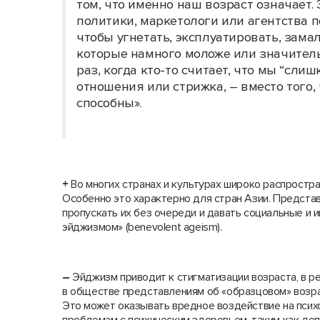
том, что именно наш возраст означает. 
политики, маркетологи или агентства п
чтобы угнетать, эксплуатировать, зама
которые намного моложе или значите
раз, когда кто-то считает, что мы “слиш
отношения или стрижка, – вместо того, 
способны».
+
Во многих странах и культурах широко распростр
Особенно это характерно для стран Азии. Представ
пропускать их без очереди и давать социальные и
эйджизмом» (benevolent ageism).
–
Эйджизм приводит к стигматизации возраста, в р
в обществе представлениям об «образцовом» возрас
Это может оказывать вредное воздействие на псих
проблемам с психическим здоровьем, таким как деп