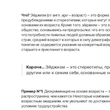
Что?
Эйджизм (от англ.
age
– возраст) – это форма 
предубеждениями и стереотипами, которые могут п
основании их возраста. Кроме того, эйджизм – это
общество, основываясь на предпосылке, что его ос
что потребности пожилых людей должным образом 
стран, средний возраст в которых в силу демографи
понятии не содержится указания на конкретный во
старшего и преклонного возраста.
Короче...
Эйджизм – это стереотипы, п
другим или к самим себе, основанные н
Пример №1:
Дискриминация на основе возраста – э
распространена, чем кажется. Некоторые компании
возрастным ожиданиям, или увольняют по достижени
условиях трудоустройства.