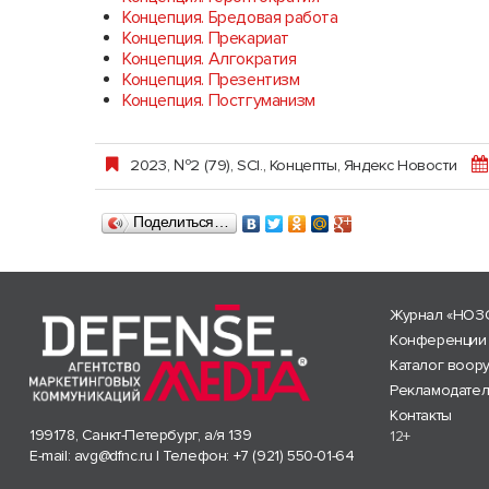
Концепция. Бредовая работа
Концепция. Прекариат
Концепция. Алгократия
Концепция. Презентизм
Концепция. Постгуманизм
2023, №2 (79)
,
SCI.
,
Концепты
,
Яндекс Новости
Поделиться…
Журнал «НОЗ
Конференции
Каталог воор
Рекламодате
Контакты
199178, Санкт-Петербург, а/я 139
12+
E-mail:
avg@dfnc.ru
| Телефон:
+7 (921) 550-01-64