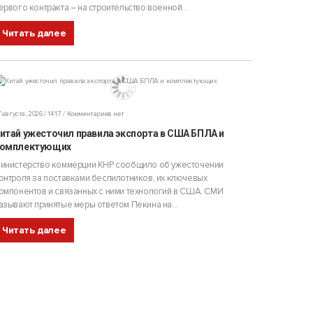
ервого контракта – на строительство военной...
Читать далее
 августа, 2026 / 14:17
Комментариев нет
итай ужесточил правила экспорта в США БПЛА и
омплектующих
инистерство коммерции КНР сообщило об ужесточении
онтроля за поставками беспилотников, их ключевых
омпонентов и связанных с ними технологий в США. СМИ
азывают принятые меры ответом Пекина на...
Читать далее