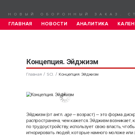
НОВЫЙ ОБОРОННЫЙ ЗАКАЗ. С
ГЛАВНАЯ
НОВОСТИ
АНАЛИТИКА
КАЛЕН
Концепция. Эйджизм
Главная
SCI.
Концепция. Эйджизм
Эйджизм (от англ.
age
– возраст) – это форма дискр
распространена, чем кажется. Эйджизм возникает, к
по трудоустройству, использует свою власть, чтобы
игнорировать людей, которые намного моложе или 