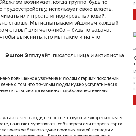
Эйджизм возникает, когда группа, будь то
п
о трудоустройству, использует свою власть,
лчивать или просто игнорировать людей,
льно старше. Мы испытываем эйджизм каждый
ком стары” для чего-либо – будь то задача,
чтобы выяснить, кто мы такие и на что
07
Эштон Эпплуайт
, писательница и активистка
К
к
М
к
анено повышенное уважение к людям старших поколений.
к
ление о том, что пожилым людям нужно уступать места,
н
 иные льготы, иногда называют «доброкачественным
езультате чего люди, не соответствующие укоренившимся
те, начинают чувствовать себя персонами второго сорта.
ологическое благополучие пожилых людей, приводя к
рессия и тревожность. Кроме того, распространение