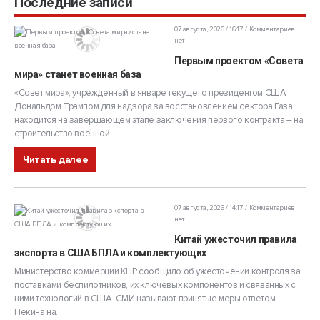
Последние записи
07 августа, 2026 / 16:17
Комментариев
нет
Первым проектом «Совета
мира» станет военная база
«Совет мира», учрежденный в январе текущего президентом США
Дональдом Трампом для надзора за восстановлением сектора Газа,
находится на завершающем этапе заключения первого контракта – на
строительство военной...
Читать далее
07 августа, 2026 / 14:17
Комментариев
нет
Китай ужесточил правила
экспорта в США БПЛА и комплектующих
Министерство коммерции КНР сообщило об ужесточении контроля за
поставками беспилотников, их ключевых компонентов и связанных с
ними технологий в США. СМИ называют принятые меры ответом
Пекина на...