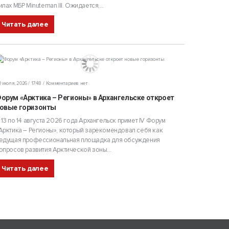
илах МБР Minuteman III. Ожидается,...
Читать далее
 июля, 2026 / 17:48
Комментариев нет
орум «Арктика – Регионы» в Архангельске откроет
овые горизонты
 13 по 14 августа 2026 года Архангельск примет IV Форум
Арктика – Регионы», который зарекомендовал себя как
едущая профессиональная площадка для обсуждения
опросов развития Арктической зоны...
Читать далее