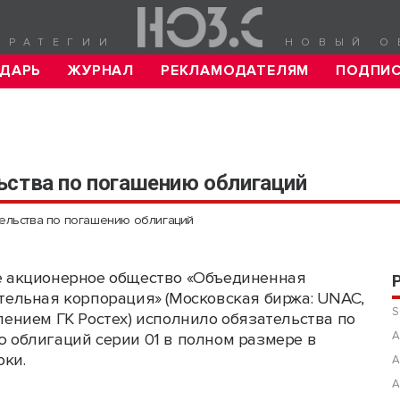
ТРАТЕГИИ
НОВЫЙ О
ДАРЬ
ЖУРНАЛ
РЕКЛАМОДАТЕЛЯМ
ПОДПИ
ьства по погашению облигаций
ельства по погашению облигаций
 акционерное общество «Объединенная
тельная корпорация» (Московская биржа: UNAC,
S
лением ГК Ростех) исполнило обязательства по
А
 облигаций серии 01 в полном размере в
ки.
А
А