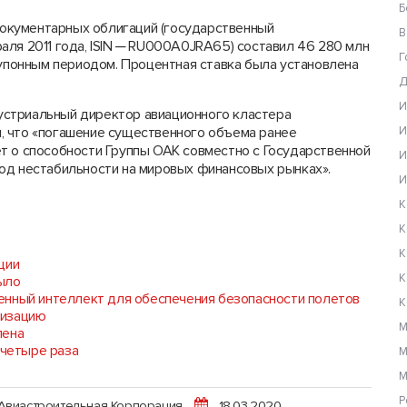
Б
окументарных облигаций (государственный
В
аля 2011 года, ISIN ─ RU000A0JRA65) составил 46 280 млн
Г
купонным периодом. Процентная ставка была установлена
Д
И
стриальный директор авиационного кластера
, что «погашение существенного объема ранее
И
т о способности Группы ОАК совместно с Государственной
И
од нестабильности на мировых финансовых рынках».
И
К
К
К
ции
К
ыло
енный интеллект для обеспечения безопасности полетов
К
визацию
М
лена
 четыре раза
М
М
Р
Авиастроительная Корпорация
18.03.2020