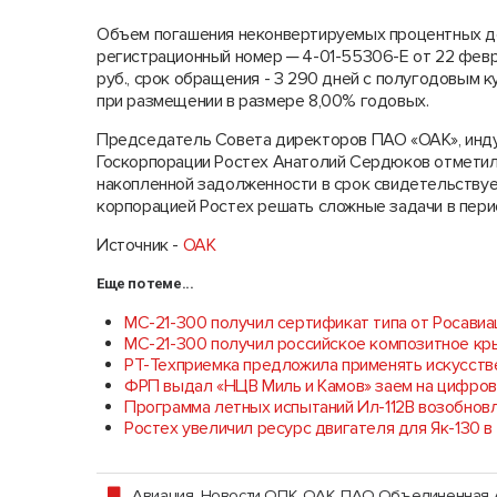
Объем погашения неконвертируемых процентных д
регистрационный номер ─ 4-01-55306-E от 22 февр
руб., срок обращения - 3 290 дней с полугодовым 
при размещении в размере 8,00% годовых.
Председатель Совета директоров ПАО «ОАК», инду
Госкорпорации Ростех Анатолий Сердюков отметил
накопленной задолженности в срок свидетельствуе
корпорацией Ростех решать сложные задачи в пери
Источник -
ОАК
Еще по теме...
МС-21-300 получил сертификат типа от Росавиа
МС-21-300 получил российское композитное кр
РТ-Техприемка предложила применять искусств
ФРП выдал «НЦВ Миль и Камов» заем на цифро
Программа летных испытаний Ил-112В возобнов
Ростех увеличил ресурс двигателя для Як-130 в
Авиация
,
Новости ОПК
,
ОАК, ПАО Объединенная 