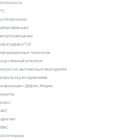
езопасность
ТС
особоронзаказ
иверсификация
мпортозамещение
нфографика ГОЗ
нформационные технологии
скусственный интеллект
онгрессно-выставочные мероприятия
онтроль над вооружениями
онференции «Дифанс Медиа»
онцепты
осмос
АКС
аркетинг
ВМС
обототехника