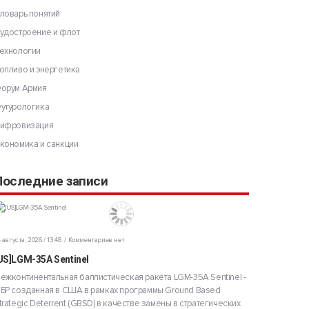
ловарь понятий
удостроение и флот
ехнологии
опливо и энергетика
орум Армия
утурологика
ифровизация
кономика и санкции
Последние записи
 августа, 2026 / 13:48
Комментариев нет
US]LGM-35A Sentinel
ежконтинентальная баллистическая ракета LGM-35A Sentinel -
БР созданная в США в рамках программы Ground Based
trategic Deterrent (GBSD) в качестве замены в стратегических