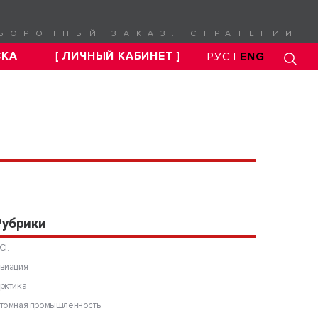
БОРОННЫЙ ЗАКАЗ. СТРАТЕГИИ
СКА
[ ЛИЧНЫЙ КАБИНЕТ ]
РУС |
ENG
Рубрики
CI.
виация
рктика
томная промышленность