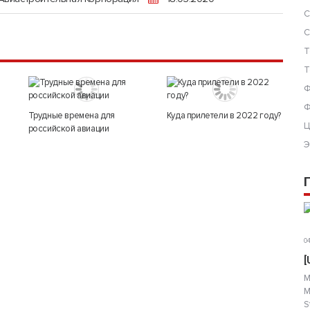
С
С
Т
Т
Ф
Ф
Трудные времена для
Куда прилетели в 2022 году?
Ц
российской авиации
Э
04
[
М
М
S