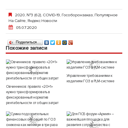
2020, №3 (62)
,
COVID-19
,
Гособоронзаказ
,
Популярное
На Сайте
,
Яндекс Новости
05.07.2020
Поделиться…
Похожие записи
Управление требованиями к
изделиям ГОЗ в PLM-системе
Овчинников: правило «20+1»
нужно трансформировать в
фиксированный норматив
рентабельности от общих затрат