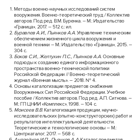
Методы военно-научных исследований систем
вооружения. Военно-теоретический труд / Коллектив
авторов. Под ред. В.М. Буренка. – М.: Издательство
«Граница», 2017. – 512 с.: ил.
Буравлев А.И., Пьянков А.А
. Управление техническим
обеспечением жизненного цикла вооружения и
военной техники – М.: Издательство «Граница», 2015. –
304 с.
Боков С.И., Желтухин П.С., Пьянков А.А
. Основные
подходы к созданию единого информационного
пространства военно-технической политики
Российской Федерации // Военно-теоретический
журнал «Военная мысль». – 2018. № 4.
Основы каталогизации предметов снабжения
Вооруженных Сил Российской Федерации. Учебное
пособие / Коллектив авторов. Под ред. А.П. Ситнова. –
М.: ГП ЦНИИ «Комплекс», 1998. – 104 с.
Моисеев В.В
. Каталогизация продукции, научно-
исследовательских (опытно-конструкторских) работ и
результатов интеллектуальной деятельности.
Теоретические и технологические основы – М.:
Центркаталог, 2017. – 568 с.
Андрейков И.П., Пьянков А.А
. Каталог предметов