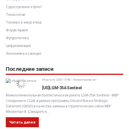
Судостроение и флот
Технологии
Топливо и энергетика
Форум Армия
Футурологика
Цифровизация
Экономика и санкции
Последние записи
04 августа, 2026 / 13:48
Комментариев нет
[US]LGM-35A Sentinel
Межконтинентальная баллистическая ракета LGM-35A Sentinel - МБР
созданная в США в рамках программы Ground Based Strategic
Deterrent (GBSD) в качестве замены в стратегических силах МБР
Minuteman III. Ожидается,...
Читать далее