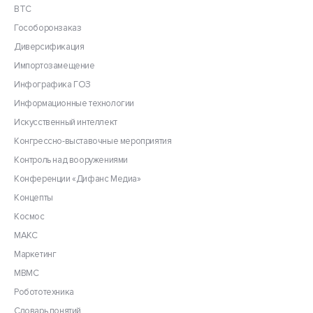
ВТС
Гособоронзаказ
Диверсификация
Импортозамещение
Инфографика ГОЗ
Информационные технологии
Искусственный интеллект
Конгрессно-выставочные мероприятия
Контроль над вооружениями
Конференции «Дифанс Медиа»
Концепты
Космос
МАКС
Маркетинг
МВМС
Робототехника
Словарь понятий