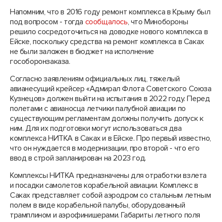
Напомним, что в 2016 году ремонт комплекса в Крыму был
под вопросом - тогда
сообщалось
, что Минобороны
решило сосредоточиться на доводке нового комплекса в
Ейске, поскольку средства на ремонт комплекса в Саках
не были заложен в бюджет на исполнение
гособоронзаказа.
Согласно заявлениям официальных лиц, тяжелый
авианесущий крейсер «Адмирал Флота Советского Союза
Кузнецов» должен выйти на испытания в 2022 году. Перед
полетами с авианосца летчики палубной авиации по
существующим регламентам должны получить допуск к
ним. Для их подготовки могут использоваться два
комплекса НИТКА в Саках и в Ейске. Про первый известно,
что он нуждается в модернизации, про второй - что его
ввод в строй запланирован на 2023 год.
Комплексы НИТКА предназначены для отработки взлета
и посадки самолетов корабельной авиации. Комплекс в
Саках представляет собой аэродром со стальным летным
полем в виде корабельной палубы, оборудованный
трамплином и аэрофинишерами. Габариты летного поля